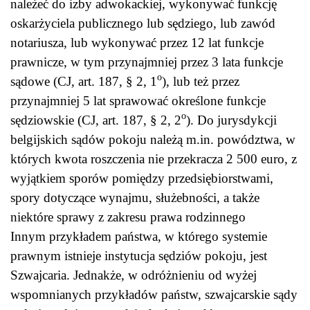
należeć do izby adwokackiej, wykonywać funkcję
oskarżyciela publicznego lub sędziego, lub zawód
notariusza, lub wykonywać przez 12 lat funkcje
prawnicze, w tym przynajmniej przez 3 lata funkcje
o
sądowe (CJ, art. 187, § 2, 1
), lub też przez
przynajmniej 5 lat sprawować określone funkcje
o
sędziowskie (CJ, art. 187, § 2, 2
). Do jurysdykcji
belgijskich sądów pokoju należą m.in. powództwa, w
których kwota roszczenia nie przekracza 2 500 euro, z
wyjątkiem sporów pomiędzy przedsiębiorstwami,
spory dotyczące wynajmu, służebności, a także
niektóre sprawy z zakresu prawa rodzinnego
Innym przykładem państwa, w którego systemie
prawnym istnieje instytucja sędziów pokoju, jest
Szwajcaria. Jednakże, w odróżnieniu od wyżej
wspomnianych przykładów państw, szwajcarskie sądy