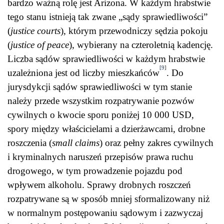
bardzo ważną rolę jest Arizona. W każdym hrabstwie
tego stanu istnieją tak zwane „sądy sprawiedliwości”
(
justice courts
), którym przewodniczy sędzia pokoju
(
justice of peace
), wybierany na czteroletnią kadencję.
Liczba sądów sprawiedliwości w każdym hrabstwie
[9]
uzależniona jest od liczby mieszkańców
. Do
jurysdykcji sądów sprawiedliwości w tym stanie
należy przede wszystkim rozpatrywanie pozwów
cywilnych o kwocie sporu poniżej 10 000 USD,
spory między właścicielami a dzierżawcami, drobne
roszczenia (
small claims
) oraz pełny zakres cywilnych
i kryminalnych naruszeń przepisów prawa ruchu
drogowego, w tym prowadzenie pojazdu pod
wpływem alkoholu. Sprawy drobnych roszczeń
rozpatrywane są w sposób mniej sformalizowany niż
w normalnym postępowaniu sądowym i zazwyczaj