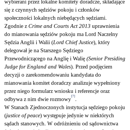
wybierani przez lokalne komitety doradcze, składające
się z czynnych sędziów pokoju i członków
społeczności lokalnych niebędących sędziami.
Zgodnie z
Crime and Courts Act 2013
uprawnienia
do mianowania sędziów pokoju ma Lord Naczelny
Sędzia Anglii i Walii (
Lord Chief Justice
), który
delegował je na Starszego Sędziego
Przewodniczącego na Anglię i Walię
(Senior Presiding
Judge
for England and Wales
). Przed podjęciem
decyzji o zarekomendowaniu kandydata do
mianowania komitet doradczy analizuje wypełniony
przez niego formularz wniosku i referencje oraz
[7]
odbywa z nim dwie rozmowy
.
W Stanach Zjednoczonych instytucja sędziego pokoju
(
justice of peace
) występuje jedynie w niektórych
sądach stanowych. W odróżnieniu od sądownictwa