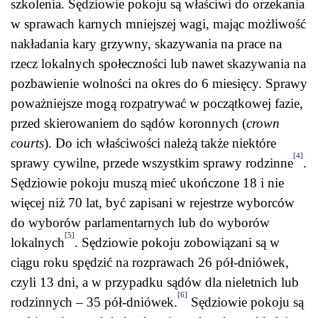
szkolenia. Sędziowie pokoju są właściwi do orzekania
w sprawach karnych mniejszej wagi, mając możliwość
nakładania kary grzywny, skazywania na prace na
rzecz lokalnych społeczności lub nawet skazywania na
pozbawienie wolności na okres do 6 miesięcy. Sprawy
poważniejsze mogą rozpatrywać w początkowej fazie,
przed skierowaniem do sądów koronnych (
crown
courts
). Do ich właściwości należą także niektóre
[4]
sprawy cywilne, przede wszystkim sprawy rodzinne
.
Sędziowie pokoju muszą mieć ukończone 18 i nie
więcej niż 70 lat, być zapisani w rejestrze wyborców
do wyborów parlamentarnych lub do wyborów
[5]
lokalnych
. Sędziowie pokoju zobowiązani są w
ciągu roku spędzić na rozprawach 26 pół-dniówek,
czyli 13 dni, a w przypadku sądów dla nieletnich lub
[6]
rodzinnych – 35 pół-dniówek.
Sędziowie pokoju są