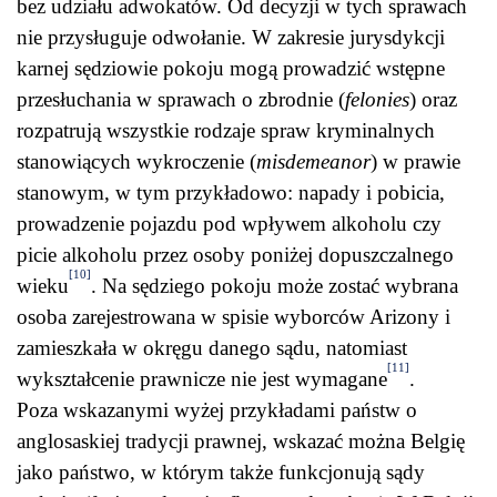
bez udziału adwokatów. Od decyzji w tych sprawach
nie przysługuje odwołanie. W zakresie jurysdykcji
karnej sędziowie pokoju mogą prowadzić wstępne
przesłuchania w sprawach o zbrodnie (
felonies
) oraz
rozpatrują wszystkie rodzaje spraw kryminalnych
stanowiących wykroczenie (
misdemeanor
) w prawie
stanowym, w tym przykładowo: napady i pobicia,
prowadzenie pojazdu pod wpływem alkoholu czy
picie alkoholu przez osoby poniżej dopuszczalnego
[10]
wieku
. Na sędziego pokoju może zostać wybrana
osoba zarejestrowana w spisie wyborców Arizony i
zamieszkała w okręgu danego sądu, natomiast
[11]
wykształcenie prawnicze nie jest wymagane
.
Poza wskazanymi wyżej przykładami państw o
anglosaskiej tradycji prawnej, wskazać można Belgię
jako państwo, w którym także funkcjonują sądy