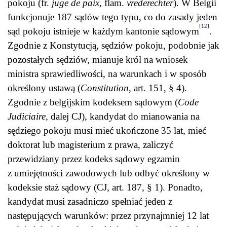
pokoju (fr.
juge de paix
, flam.
vrederechter
). W Belgii
funkcjonuje 187 sądów tego typu, co do zasady jeden
[12]
sąd pokoju istnieje w każdym kantonie sądowym
.
Zgodnie z Konstytucją, sędziów pokoju, podobnie jak
pozostałych sędziów, mianuje król na wniosek
ministra sprawiedliwości, na warunkach i w sposób
określony ustawą (
Constitution
, art. 151, § 4).
Zgodnie z belgijskim kodeksem sądowym (
Code
Judiciaire
, dalej CJ), kandydat do mianowania na
sędziego pokoju musi mieć ukończone 35 lat, mieć
doktorat lub magisterium z prawa, zaliczyć
przewidziany przez kodeks sądowy egzamin
z umiejętności zawodowych lub odbyć określony w
kodeksie staż sądowy (CJ, art. 187, § 1). Ponadto,
kandydat musi zasadniczo spełniać jeden z
następujących warunków: przez przynajmniej 12 lat