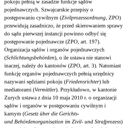
pokoju pełnią w zasadzie funkcje sądów
pojednawczych. Szwajcarskie przepisy o
postępowaniu cywilnym (
Zivilprozessordnung
, ZPO)
przewidują zasadniczo, że przed skierowaniem sprawy
do sądu pierwszej instancji powinno odbyć się
postępowanie pojednawcze (ZPO, art. 197).
Organizacja sądów i organów pojednawczych
(
Schlichtungsbehörden
), o ile ustawa nie stanowi
inaczej, należy do kantonów (ZPO, art. 3). Natomiast
funkcję organów pojednawczych pełnią urzędnicy
nazywani sędziami pokoju (
Friedensrichter
) lub
mediatorami (
Vermittler
). Przykładowo, w kantonie
Zurych ustawa z dnia 10 maja 2010 r. o organizacji
sądów i organów w postępowaniu cywilnym i
karnym (
Gesetz über die Gerichts-
und Behördenorganisation im Zivil- und Strafprozess
)