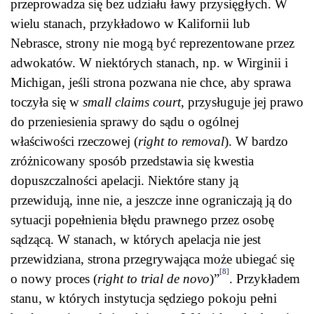
przeprowadza się bez udziału ławy przysięgłych. W
wielu stanach, przykładowo w Kalifornii lub
Nebrasce, strony nie mogą być reprezentowane przez
adwokatów. W niektórych stanach, np. w Wirginii i
Michigan, jeśli strona pozwana nie chce, aby sprawa
toczyła się w
small claims court
, przysługuje jej prawo
do przeniesienia sprawy do sądu o ogólnej
właściwości rzeczowej (
right to removal
). W bardzo
zróżnicowany sposób przedstawia się kwestia
dopuszczalności apelacji. Niektóre stany ją
przewidują, inne nie, a jeszcze inne ograniczają ją do
sytuacji popełnienia błędu prawnego przez osobę
sądzącą. W stanach, w których apelacja nie jest
przewidziana, strona przegrywająca może ubiegać się
[8]
o nowy proces (
right to trial de novo
)”
. Przykładem
stanu, w których instytucja sędziego pokoju pełni