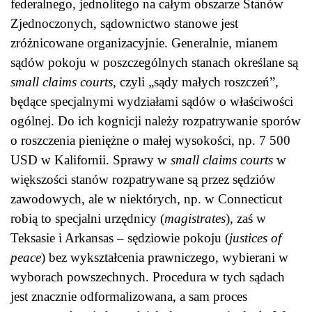
federalnego, jednolitego na całym obszarze Stanów
Zjednoczonych, sądownictwo stanowe jest
zróżnicowane organizacyjnie. Generalnie, mianem
sądów pokoju w poszczególnych stanach określane są
small claims courts
, czyli „sądy małych roszczeń”,
będące specjalnymi wydziałami sądów o właściwości
ogólnej. Do ich kognicji należy rozpatrywanie sporów
o roszczenia pieniężne o małej wysokości, np. 7 500
USD w Kalifornii. Sprawy w
small claims courts
w
większości stanów rozpatrywane są przez sędziów
zawodowych, ale w niektórych, np. w Connecticut
robią to specjalni urzędnicy (
magistrates
), zaś w
Teksasie i Arkansas – sędziowie pokoju (
justices of
peace
) bez wykształcenia prawniczego, wybierani w
wyborach powszechnych. Procedura w tych sądach
jest znacznie odformalizowana, a sam proces