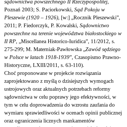
sądownictwa powszechnego II Rzeczypospolitej
,
Poznań 2003; S. Paciorkowski,
Sąd Pokoju w
Pleszewie (1920 – 1926)
, [w:] „Rocznik Pleszewski”,
2011; P. Fiedorczyk, P. Kowalski,
Sądownictwo
powszechne na terenie województwa białostockiego w
II RP
, „Miscellanea Historico-Iuridica”, 11/2012, s.
275-299; M. Materniak-Pawłowska „
Zawód sędziego
w Polsce w latach 1918-1939
”, Czasopismo Prawno-
Historyczne, LXIII/2011, s. 63-110).
Choć proponowane w projekcie rozwiązania
zaprojektowano z myślą o dzisiejszych wymogach
ustrojowych oraz aktualnych potrzebach reformy
sądownictwa w celu poprawy jego efektywności, w
tym w celu doprowadzenia do wzrostu zaufania do
wymiaru sprawiedliwości w ocenach opinii publicznej
oraz ograniczenia licznych mankamentów