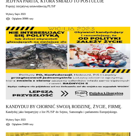
JEDYNA PARTIA, KTÓRA ŚMIAŁO TO POSTULUJE
Poprzyj inicjatywę ustawodawczą PL!SP
Wybory Sejm 2023
Oglądane
30986
razy
KANDYDUJ BY CHORNIĆ SWOJĄ RODZINĘ, ŻYCIE, FIRMĘ.
Kandyduj jako bezpartyjny z list PL!SP do Sejmu, Samorządu i parlamentu Europejskiego.
Wybory Sejm 2023
Oglądane
15489
razy