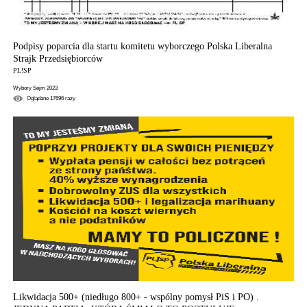
Podpisy poparcia dla startu komitetu wyborczego Polska Liberalna
Strajk Przedsiębiorców
PL!SP
Wybory Sejm 2023
Oglądane
17696
razy
Likwidacja 500+ (niedługo 800+ - wspólny pomysł PiS i PO) .