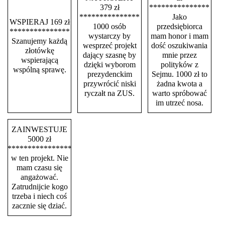
379 zł
***************
***************
Jako
WSPIERAJ 169 zł
1000 osób
przedsiębiorca
***************
wystarczy by
mam honor i mam
Szanujemy każdą
wesprzeć projekt
dość oszukiwania
złotówkę
dający szasnę by
mnie przez
wspierającą
dzięki wyborom
polityków z
wspólną sprawę.
prezydenckim
Sejmu. 1000 zł to
przywrócić niski
żadna kwota a
ryczałt na ZUS.
warto spróbować
im utrzeć nosa.
ZAINWESTUJE
5000 zł
****************
w ten projekt. Nie
mam czasu się
angażować.
Zatrudnijcie kogo
trzeba i niech coś
zacznie się dziać.