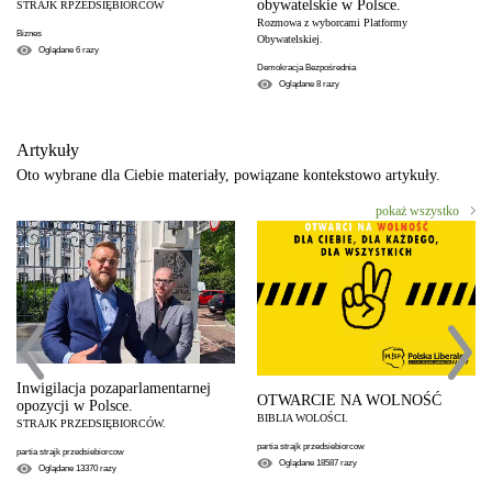
obywatelskie w Polsce.
STRAJK RPZEDSIĘBIORCÓW
Rozmowa z wyborcami Platformy
Biznes
Obywatelskiej.
Oglądane
6
razy
Demokracja Bezpośrednia
Oglądane
8
razy
Artykuły
Oto wybrane dla Ciebie materiały, powiązane kontekstowo artykuły.
pokaż wszystko
Inwigilacja pozaparlamentarnej
OTWARCIE NA WOLNOŚĆ
opozycji w Polsce.
BIBLIA WOLOŚCI.
STRAJK PRZEDSIĘBIORCÓW.
partia strajk przedsiebiorcow
partia strajk przedsiebiorcow
Oglądane
18587
razy
Oglądane
13370
razy