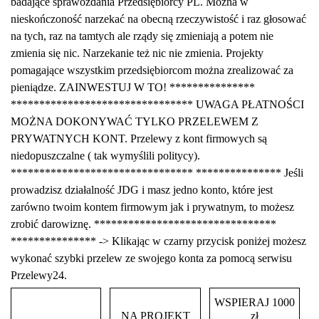
badające sprawozdania Przedsiębiorcy PL. Można w
nieskończoność narzekać na obecną rzeczywistość i raz głosować
na tych, raz na tamtych ale rządy się zmieniają a potem nie
zmienia się nic. Narzekanie też nic nie zmienia. Projekty
pomagające wszystkim przedsiębiorcom można zrealizować za
pieniądze. ZAINWESTUJ W TO! ***************
******************************** UWAGA PŁATNOŚCI
MOŻNA DOKONYWAĆ TYLKO PRZELEWEM Z
PRYWATNYCH KONT. Przelewy z kont firmowych są
niedopuszczalne ( tak wymyślili politycy).
******************************** *************** Jeśli
prowadzisz działalność JDG i masz jedno konto, które jest
zarówno twoim kontem firmowym jak i prywatnym, to możesz
zrobić darowiznę. ********************************
*************** -> Klikając w czarny przycisk poniżej możesz
wykonać szybki przelew ze swojego konta za pomocą serwisu
Przelewy24.
WSPIERAJ 1000
NA PROJEKT
zł