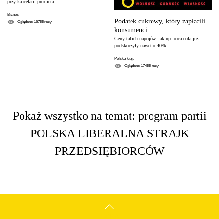
przy kancelarii premiera.
Biznes
Podatek cukrowy, który zapłacili
Oglądane
18755
razy
konsumenci.
Ceny takich napojów, jak np. coca cola już
podskoczyły nawet o 40%.
Polska kraj.
Oglądane
17455
razy
Pokaż wszystko na temat: program partii
POLSKA LIBERALNA STRAJK
PRZEDSIĘBIORCÓW
GÓRA