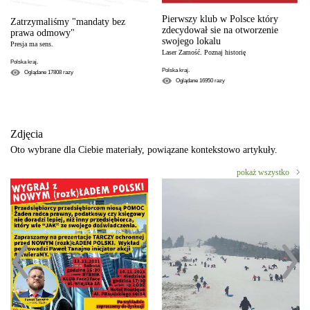
Pierwszy klub w Polsce który
Zatrzymaliśmy "mandaty bez
zdecydował sie na otworzenie
prawa odmowy"
swojego lokalu
Presja ma sens.
Laser Zamość. Poznaj historię
Polska kraj.
Polska kraj.
Oglądane
17808
razy
Oglądane
16950
razy
Zdjęcia
Oto wybrane dla Ciebie materiały, powiązane kontekstowo artykuły.
pokaż wszystko