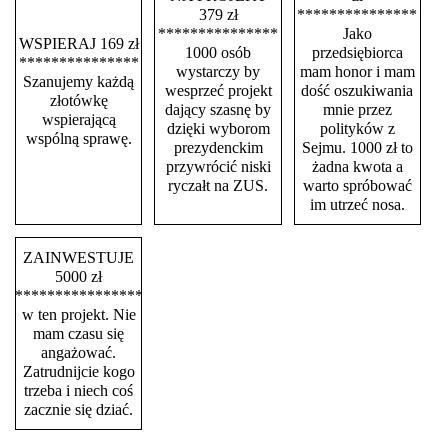
379 zł
***************
***************
Jako
WSPIERAJ 169 zł
1000 osób
przedsiębiorca
***************
wystarczy by
mam honor i mam
Szanujemy każdą
wesprzeć projekt
dość oszukiwania
złotówkę
dający szasnę by
mnie przez
wspierającą
dzięki wyborom
polityków z
wspólną sprawę.
prezydenckim
Sejmu. 1000 zł to
przywrócić niski
żadna kwota a
ryczałt na ZUS.
warto spróbować
im utrzeć nosa.
ZAINWESTUJE
5000 zł
****************
w ten projekt. Nie
mam czasu się
angażować.
Zatrudnijcie kogo
trzeba i niech coś
zacznie się dziać.