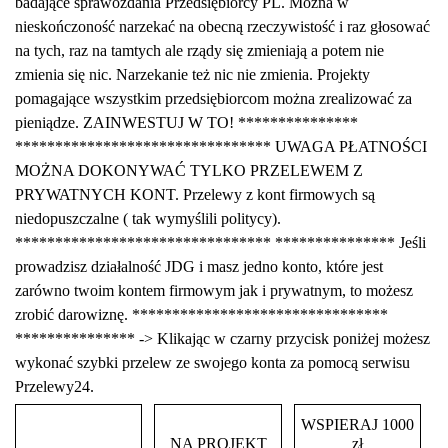
badające sprawozdania Przedsiębiorcy PL. Można w
nieskończoność narzekać na obecną rzeczywistość i raz głosować
na tych, raz na tamtych ale rządy się zmieniają a potem nie
zmienia się nic. Narzekanie też nic nie zmienia. Projekty
pomagające wszystkim przedsiębiorcom można zrealizować za
pieniądze. ZAINWESTUJ W TO! ***************
******************************** UWAGA PŁATNOŚCI
MOŻNA DOKONYWAĆ TYLKO PRZELEWEM Z
PRYWATNYCH KONT. Przelewy z kont firmowych są
niedopuszczalne ( tak wymyślili politycy).
******************************** *************** Jeśli
prowadzisz działalność JDG i masz jedno konto, które jest
zarówno twoim kontem firmowym jak i prywatnym, to możesz
zrobić darowiznę. ********************************
*************** -> Klikając w czarny przycisk poniżej możesz
wykonać szybki przelew ze swojego konta za pomocą serwisu
Przelewy24.
WSPIERAJ 1000
NA PROJEKT
zł