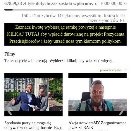
67859,33
zł
tyle dotychczas zostało wpłacone.
of
1000000,00
zł
150 - Darczyńców. Dziękujemy wszystkim. Jesteście siłą
przedsiębiorców PL.
Zaznacz kwotę wybierając ramkę powyżej a następnie
KILKAJ TUTAJ aby wpłacić darowiznę na projekt Prezydenta
Przedsiębiorców i żeby utrzeć nosa tym kłamcom politykom:
Filmy
Te tematy cię zainteresują. Wybierz i kliknij aby wiedzieć więcej.
pokaż wszystko
Spotkania partyjne mogą się
Akcja #otwieraMY Zorganizowana
odbywać w dowolnej formie. Rząd
przez STRAJK