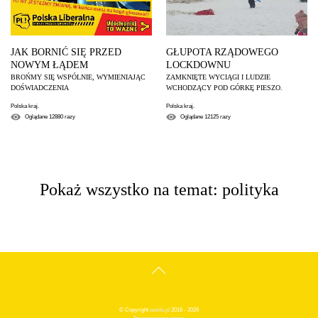
JAK BORNIĆ SIĘ PRZED
GŁUPOTA RZĄDOWEGO
NOWYM ŁĄDEM
LOCKDOWNU
BROŃMY SIĘ WSPÓLNIE, WYMIENIAJĄC
ZAMKNIĘTE WYCIĄGI I LUDZIE
DOŚWIADCZENIA
WCHODZĄCY POD GÓRKĘ PIESZO.
Polska kraj.
Polska kraj.
Oglądane
12880
razy
Oglądane
12125
razy
Pokaż wszystko na temat: polityka
GÓRA
© Copyright
iam4u.pl
2016 - 2026