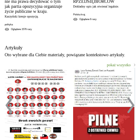
nie ma prawa decydować o tym
RPZEDSIĘBIORCÓW
jak partia opozycyjna organizuje
Dokładny opis jak otwierać legalnie.
życie publiczne w kraju.
Polska kraj.
Kaczyński kreuje opozycję.
Oglądane
6
razy
polityka
Oglądane
1576
razy
Artykuły
Oto wybrane dla Ciebie materiały, powiązane kontekstowo artykuły.
pokaż wszystko