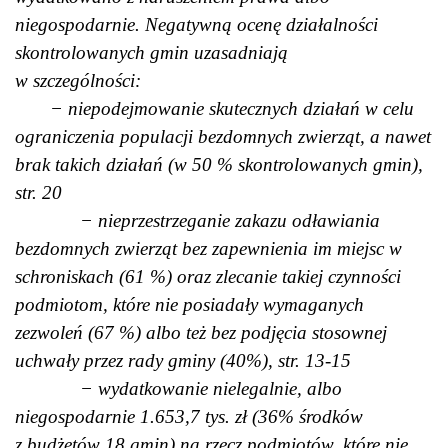
niegospodarnie. Negatywną ocenę działalności
skontrolowanych gmin uzasadniają
w szczególności:
− niepodejmowanie skutecznych działań w celu
ograniczenia populacji bezdomnych zwierząt, a nawet
brak takich działań (w 50 % skontrolowanych gmin),
str. 20
− nieprzestrzeganie zakazu odławiania
bezdomnych zwierząt bez zapewnienia im miejsc w
schroniskach (61 %) oraz zlecanie takiej czynności
podmiotom, które nie posiadały wymaganych
zezwoleń (67 %) albo też bez podjęcia stosownej
uchwały przez rady gminy (40%), str. 13-15
− wydatkowanie nielegalnie, albo
niegospodarnie 1.653,7 tys. zł (36% środków
z budżetów 18 gmin) na rzecz podmiotów, które nie