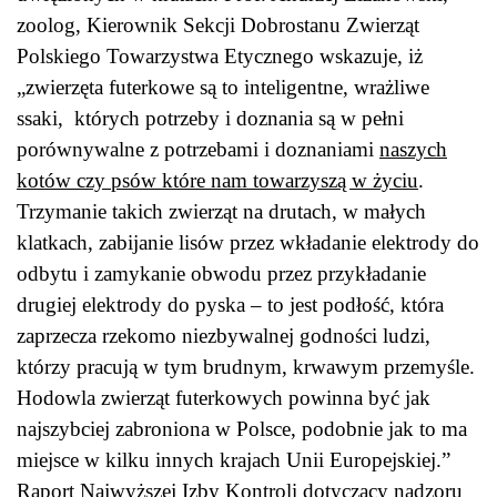
zoolog, Kierownik Sekcji Dobrostanu Zwierząt
Polskiego Towarzystwa Etycznego wskazuje, iż
„zwierzęta futerkowe są to inteligentne, wrażliwe
ssaki, których potrzeby i doznania są w pełni
porównywalne z potrzebami i doznaniami
naszych
kotów czy psów które nam towarzyszą w życiu
.
Trzymanie takich zwierząt na drutach, w małych
klatkach, zabijanie lisów przez wkładanie elektrody do
odbytu i zamykanie obwodu przez przykładanie
drugiej elektrody do pyska – to jest podłość, która
zaprzecza rzekomo niezbywalnej godności ludzi,
którzy pracują w tym brudnym, krwawym przemyśle.
Hodowla zwierząt futerkowych powinna być jak
najszybciej zabroniona w Polsce, podobnie jak to ma
miejsce w kilku innych krajach Unii Europejskiej.”
Raport Najwyższej Izby Kontroli dotyczący nadzoru