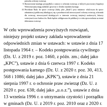
potrzeba ochrony zwierząt.
Rozszerzenie katalogu przypadków z ustawy o ochronie zwierząt, w których pracownicy Inspekcji
Weterynaryjnej mogą nakładać grzywny w drodze mandatu karnego.
Powołanie Rady do spraw zwierząt (dalej jako „Rada”) przy ministrze właściwym do spraw
administracji publicznej składającej się z przedstawicieli stowarzyszeń ochrony zwierząt, schronisk
dla zwierząt, stowarzyszeń działających w interesie zwierząt, instytucji naukowych, lekarzy
weterynarii oraz hodowców. Rada będzie zobligowana do publikacji co roku sprawozdania na temat
dobrostanu zwierząt.
W celu wprowadzenia powyższych rozwiązań,
niniejszy projekt ustawy zakłada wprowadzenie
odpowiednich zmian w ustawach: w ustawie z dnia 17
listopada 1964 r. – Kodeks postępowania cywilnego
(Dz. U. z 2019 r. poz. 1460, z późn. zm.; dalej jako
„KPC”), ustawie z dnia 6 czerwca 1997 r. Kodeks
postępowania karnego (Dz. U. z 2020 r. poz. 30, 413,
568 i 1086; dalej jako „KPK”), ustawie z dnia 21
sierpnia 1997 r. o ochronie praw zwierząt (Dz. U. z
2020 r. poz. 638; dalej jako „u.o.z.”), ustawie z dnia
13 września 1996 r. o utrzymaniu czystości i porządku
w gminach (Dz. U. z 2019 r. poz. 2010 oraz z 2020 r.