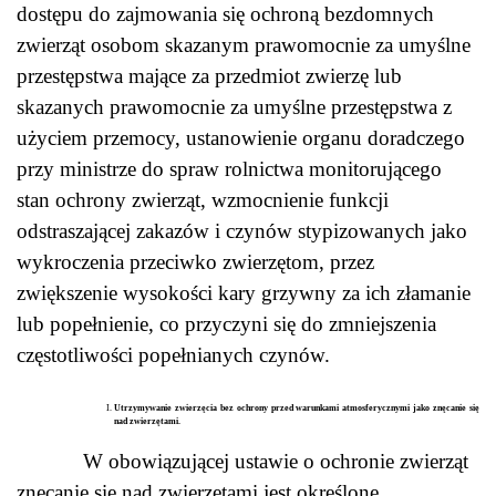
dostępu do zajmowania się ochroną bezdomnych
zwierząt osobom skazanym prawomocnie za umyślne
przestępstwa mające za przedmiot zwierzę lub
skazanych prawomocnie za umyślne przestępstwa z
użyciem przemocy, ustanowienie organu doradczego
przy ministrze do spraw rolnictwa monitorującego
stan ochrony zwierząt, wzmocnienie funkcji
odstraszającej zakazów i czynów stypizowanych jako
wykroczenia przeciwko zwierzętom, przez
zwiększenie wysokości kary grzywny za ich złamanie
lub popełnienie, co przyczyni się do zmniejszenia
częstotliwości popełnianych czynów.
Utrzymywanie zwierzęcia bez ochrony przed warunkami atmosferycznymi jako znęcanie się
nad zwierzętami.
W obowiązującej ustawie o ochronie zwierząt
znęcanie się nad zwierzętami jest określone