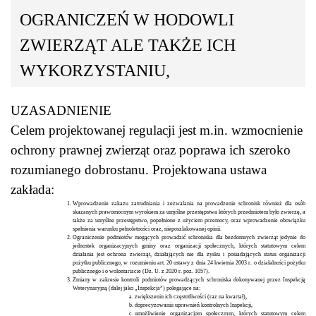
OGRANICZEŃ W HODOWLI
ZWIERZĄT ALE TAKŻE ICH
WYKORZYSTANIU,
UZASADNIENIE
Celem projektowanej regulacji jest m.in. wzmocnienie
ochrony prawnej zwierząt oraz poprawa ich szeroko
rozumianego dobrostanu. Projektowana ustawa
zakłada:
Wprowadzenie zakazu zatrudniania i zezwalania na prowadzenie schronisk również dla osób
skazanych prawomocnym wyrokiem za umyślne przestępstwa których przedmiotem było zwierzę, a
także za umyślne przestępstwo, popełnione z użyciem przemocy, oraz wprowadzenie obowiązku
spełnienia warunku pełnoletności oraz, nieposzlakowanej opinii.
Ograniczenie podmiotów mogących prowadzić schroniska dla bezdomnych zwierząt jedynie do
jednostek organizacyjnych gminy oraz organizacji społecznych, których statutowym celem
działania jest ochrona zwierząt, działających nie dla zysku i posiadających status organizacji
pożytku publicznego, w rozumieniu art. 20 ustawy z dnia 24 kwietnia 2003 r. o działalności pożytku
publicznego i o wolontariacie (Dz. U. z 2020 r. poz. 1057).
Zmiany w zakresie kontroli podmiotów prowadzących schroniska dokonywanej przez Inspekcję
Weterynaryjną (dalej jako „Inspekcja”) polegające na:
zwiększeniu ich częstotliwości (raz na kwartał),
doprecyzowaniu uprawnień kontrolnych Inspekcji,
umożliwienie organizacjom społecznym, których statutowym celem