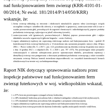
nad funkcjonowaniem ferm zwierząt (KRR-4101-01-
00/2014; Nr ewid. 181/2014/P/14/050/KRR)
wskazuje, że:
fermy zwierząt oddziałują na otoczenie i okolicznych mieszkańców poprzez odory (zawierające związki
szczególnie cuchnące i szkodliwe dla zdrowia, w szczególności w gnojowicy), zanieczyszczenie wód (w tym w
wyniku przenawożenia gleb, prowadzących do zagrożeń chemicznych i mikrobiologicznych), poprzez produkty
pochodzenia zwierzęcego, wpływające na jakość zdrowotną żywności;
zanieczyszczenie wód (gruntowych, powierzchniowych i Bałtyku) poprzez przenawożenie gleb i odpływ
składników nawozów organicznych (głównie biogenów – azotu i fosforu);
organy administracji rządowej nie zapewniają właściwego nadzoru nad funkcjonowaniem ferm – spośród 20
kontrolowanych ferm zwierząt futerkowych, w 15 stwierdzono min. naruszenie przepisów ustawy z dnia 18 lipca
2001 r. – Prawo wodne (Dz. U. z 2017 r. poz. 1121; przedostawanie się obornika zwierząt do gruntu) oraz ustawy
z dnia 14 grudnia 2012 r. o odpadach (Dz. U. z 2020 r. poz. 797 i 875). Nie przestrzegano także przepisów
weterynaryjnych w zakresie zabezpieczenia przeciw epizootycznym obiektów, prowadzenia rejestracji i
identyfikacji zwierząt oraz postępowania z ubocznymi produktami pochodzenia zwierzęcego, a także warunków
utrzymania zwierząt. Podczas kontroli stwierdzono nieprawidłowości we wszystkich kontrolowanych fermach
zlokalizowanych na terenie woj. zachodniopomorskiego.
Raport NIK dotyczący sprawowania nadzoru przez
inspekcje państwowe nad funkcjonowaniem ferm
zwierząt futerkowych w woj. wielkopolskim wskazał,
że:
w 87% ferm nie przestrzegano wymagań ochrony środowiska;
w 48% działalność hodowlana prowadzona była w obiektach nielegalnie wybudowanych lub użytkowanych;
w 35% działalność hodowlana prowadzona była niezgodnie z przepisami weterynaryjnymi;
organy administracji rządowej nie zapewniają nadzoru nad funkcjonowaniem ferm zwierząt;
lokalizacja ferm zwierząt prowadzi do skażenia środowiska i spadku atrakcyjności terenów wokół ferm.