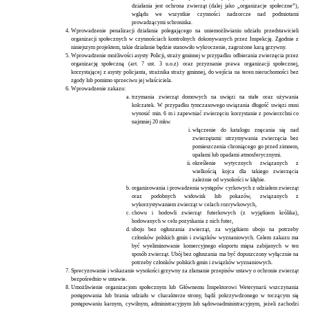
działania jest ochrona zwierząt (dalej jako „organizacje społeczne”),
wglądu we wszystkie czynności nadzorcze nad podmiotami
prowadzącymi schroniska.
Wprowadzenie penalizacji działania polegającego na uniemożliwianiu udziału przedstawicieli
organizacji społecznych w czynnościach kontrolnych dokonywanych przez Inspekcję. Zgodnie z
niniejszym projektem, takie działanie będzie stanowiło wykroczenie, zagrożone karą grzywny.
Wprowadzenie możliwości asysty Policji, straży gminnej w przypadku odbierania zwierzęcia przez
organizację społeczną (art. 7 ust. 3 u.o.z) oraz przyznanie prawa organizacji społecznej,
korzystającej z asysty policjanta, strażnika straży gminnej, do wejścia na teren nieruchomości bez
zgody lub pomimo sprzeciwu jej właściciela.
Wprowadzenie zakazu:
trzymania zwierząt domowych na uwięzi na stałe oraz używania
kolczatek. W przypadku tymczasowego uwiązania długość uwięzi musi
wynosić min. 6 m i zapewniać zwierzęciu korzystanie z powierzchni co
najmniej 20 mkw.
włączenie do katalogu znęcania się nad
zwierzętami: utrzymywania zwierzęcia bez
pomieszczenia chroniącego go przed zimnem,
upałami lub opadami atmosferycznymi.
określenie wytycznych związanych z
wielkością kojca dla takiego zwierzęcia
zależnie od wysokości w kłębie.
organizowania i prowadzenia występów cyrkowych z udziałem zwierząt
oraz podobnych widowisk lub pokazów, związanych z
wykorzystywaniem zwierząt w celach rozrywkowych,
chowu i hodowli zwierząt futerkowych (z wyjątkiem królika),
hodowanych w celu pozyskania z nich futer,
uboju bez ogłuszania zwierząt, za wyjątkiem uboju na potrzeby
członków polskich gmin i związków wyznaniowych. Celem zakazu ma
być wyeliminowanie komercyjnego eksportu mięsa zabijanych w ten
sposób zwierząt. Ubój bez ogłuszania ma być dopuszczony wyłącznie na
potrzeby członków polskich gmin i związków wyznaniowych.
Sprecyzowanie i wskazanie wysokości grzywny za złamanie przepisów ustawy o ochronie zwierząt
bezpośrednio w ustawie.
Umożliwienie organizacjom społecznym lub Głównemu Inspektorowi Weterynarii wszczynania
postępowania lub brania udziału w charakterze strony, bądź pokrzywdzonego w toczącym się
postępowaniu karnym, cywilnym, administracyjnym lub sądowoadministracyjnym, jeżeli zachodzi