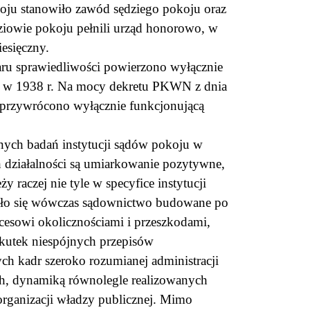
koju stanowiło zawód sędziego pokoju oraz
ziowie pokoju pełnili urząd honorowo, w
esięczny.
ru sprawiedliwości powierzono wyłącznie
o w 1938 r. Na mocy dekretu PKWN z dnia
 przywrócono wyłącznie funkcjonującą
nych badań instytucji sądów pokoju w
h działalności są umiarkowanie pozytywne,
 raczej nie tyle w specyfice instytucji
lazło się wówczas sądownictwo budowane po
cesowi okolicznościami i przeszkodami,
kutek niespójnych przepisów
h kadr szeroko rozumianej administracji
h, dynamiką równolegle realizowanych
organizacji władzy publicznej. Mimo