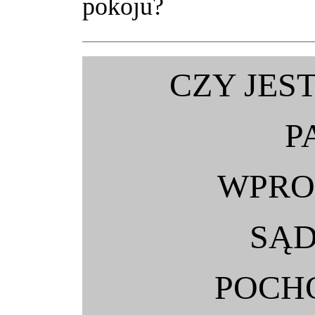
pokoju?
CZY JES
P
WPRO
SĄD
POCH