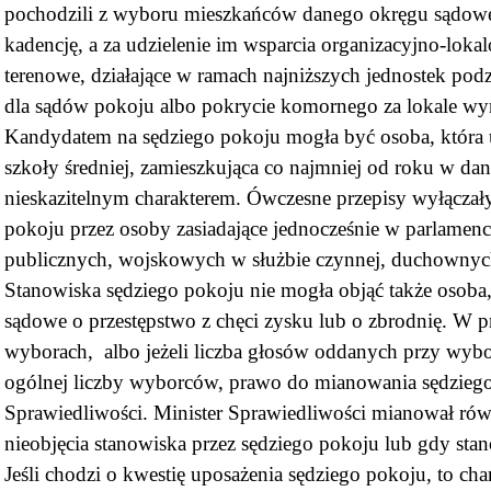
pochodzili z wyboru mieszkańców danego okręgu sądoweg
kadencję, a za udzielenie im wsparcia organizacyjno-lok
terenowe, działające w ramach najniższych jednostek podz
dla sądów pokoju albo pokrycie komornego za lokale wy
Kandydatem na sędziego pokoju mogła być osoba, która uk
szkoły średniej, zamieszkująca co najmniej od roku w dan
nieskazitelnym charakterem. Ówczesne przepisy wyłączał
pokoju przez osoby zasiadające jednocześnie w parlamenc
publicznych, wojskowych w służbie czynnej, duchownych
Stanowiska sędziego pokoju nie mogła objąć także osoba,
sądowe o przestępstwo z chęci zysku lub o zbrodnię. W
wyborach, albo jeżeli liczba głosów oddanych przy wyborze
ogólnej liczby wyborców, prawo do mianowania sędziego
Sprawiedliwości. Minister Sprawiedliwości mianował ró
nieobjęcia stanowiska przez sędziego pokoju lub gdy stan
Jeśli chodzi o kwestię uposażenia sędziego pokoju, to c