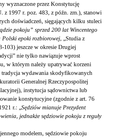
my wyznaczone przez Konstytucję
U. z 1997 r. poz. 483, z późn. zm.), stanowi
zych doświadczeń, sięgających kilku stuleci
dzie pokoju” sprzed 200 lat Wincentego
 Polski epoki rozbiorowej
, „Studia z
3-103) jeszcze w okresie Drugiej
adycji” nie tylko nawiązuje wprost
esu, w którym należy upatrywać korzeni
. tradycja wydawania skodyfikowanych
kuratorii Generalnej Rzeczypospolitej
acyjnej), instytucja sądownictwa lub
wanie konstytucyjne (zgodnie z art. 76
921 r.: „
Sędziów mianuje Prezydent
owienia, jednakże sędziowie pokoju z reguły
ojennego modelem, sędziowie pokoju