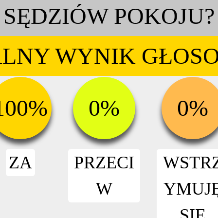
SĘDZIÓW POKOJU?
LNY WYNIK GŁOS
100%
0%
0%
ZA
PRZECI
WSTR
W
YMUJ
SIĘ