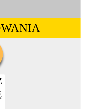
OWANIA
Z
Ę