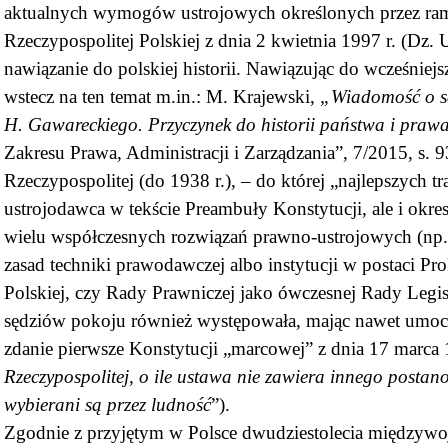
aktualnych wymogów ustrojowych określonych przez ra
Rzeczypospolitej Polskiej z dnia 2 kwietnia 1997 r. (Dz. 
nawiązanie do polskiej historii. Nawiązując do wcześniejs
wstecz na ten temat m.in.: M. Krajewski,
„Wiadomość o są
H. Gawareckiego. Przyczynek do historii państwa i prawa
Zakresu Prawa, Administracji i Zarządzania”, 7/2015, s. 9
Rzeczypospolitej (do 1938 r.), – do której „najlepszych tr
ustrojodawca w tekście Preambuły Konstytucji, ale i okr
wielu współczesnych rozwiązań prawno-ustrojowych (np
zasad techniki prawodawczej albo instytucji w postaci Pro
Polskiej, czy Rady Prawniczej jako ówczesnej Rady Legisl
sędziów pokoju również występowała, mając nawet umoco
zdanie pierwsze Konstytucji „marcowej” z dnia 17 marca 1
Rzeczypospolitej, o ile ustawa nie zawiera innego postan
wybierani są przez ludność
”).
Zgodnie z przyjętym w Polsce dwudziestolecia międzyw