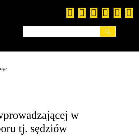
koju?
 wprowadzającej w
ru tj. sędziów