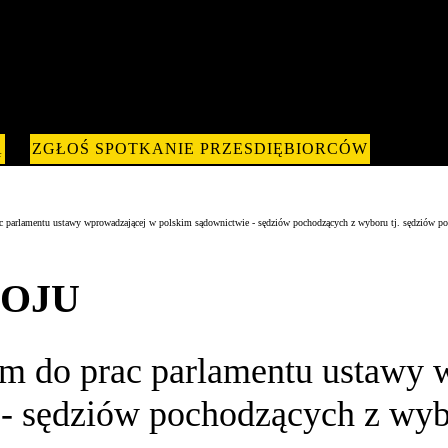
Ą
ZGŁOŚ SPOTKANIE PRZESDIĘBIORCÓW
parlamentu ustawy wprowadzającej w polskim sądownictwie - sędziów pochodzących z wyboru tj. sędziów po
KOJU
iem do prac parlamentu ustawy
- sędziów pochodzących z wybo