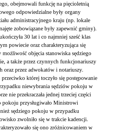
o, obejmowali funkcję na pięcioletnią
alowego odpowiedzialne były organy
iału administracyjnego kraju (np. lokale
najęte zobowiązane były zapewnić gminy).
ończyła 30 lat i co najmniej sześć klas
ym powiecie oraz charakteryzująca się
y możliwość objęcia stanowiska sędziego
ie, a także przez czynnych funkcjonariuszy
 oraz przez adwokatów i notariuszy.
 przeciwko której toczyło się postępowanie
 przypadku niewybrania sędziów pokoju w
 nie przekraczała jednej trzeciej części
 pokoju przysługiwało Ministrowi
wnież sędziego pokoju w przypadku
owisko zwolniło się w trakcie kadencji.
harakteryzowało się ono zróżnicowaniem w