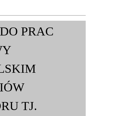
 DO PRAC
WY
LSKIM
ZIÓW
U TJ.