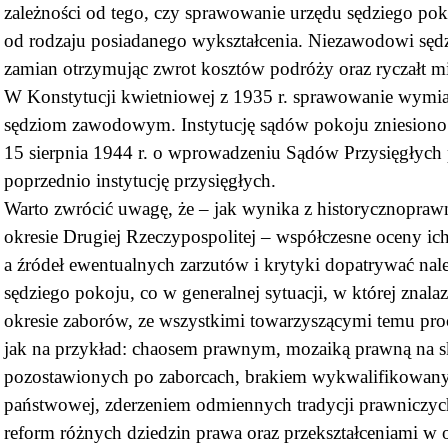
zależności od tego, czy sprawowanie urzędu sędziego po
od rodzaju posiadanego wykształcenia. Niezawodowi sęd
zamian otrzymując zwrot kosztów podróży oraz ryczałt mi
W Konstytucji kwietniowej z 1935 r. sprawowanie wymia
sędziom zawodowym. Instytucję sądów pokoju zniesion
15 sierpnia 1944 r. o wprowadzeniu Sądów Przysięgłych
poprzednio instytucję przysięgłych.
Warto zwrócić uwagę, że – jak wynika z historycznopraw
okresie Drugiej Rzeczypospolitej – współczesne oceny ic
a źródeł ewentualnych zarzutów i krytyki dopatrywać należy
sędziego pokoju, co w generalnej sytuacji, w której zna
okresie zaborów, ze wszystkimi towarzyszącymi temu pro
jak na przykład: chaosem prawnym, mozaiką prawną na s
pozostawionych po zaborcach, brakiem wykwalifikowanyc
państwowej, zderzeniem odmiennych tradycji prawniczyc
reform różnych dziedzin prawa oraz przekształceniami w 