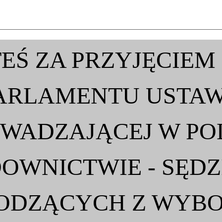
TEŚ ZA PRZYJĘCIEM
ARLAMENTU USTA
WADZAJĄCEJ W PO
OWNICTWIE - SĘD
ODZĄCYCH Z WYBOR