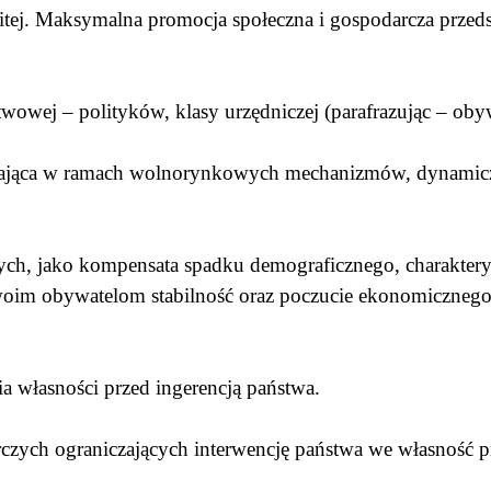
litej. Maksymalna promocja społeczna i gospodarcza przeds
stwowej – polityków, klasy urzędniczej (parafrazując – o
iająca w ramach wolnorynkowych mechanizmów, dynamicz
ch, jako kompensata spadku demograficznego, charakter
 swoim obywatelom stabilność oraz poczucie ekonomiczneg
 własności przed ingerencją państwa.
zych ograniczających interwencję państwa we własność p