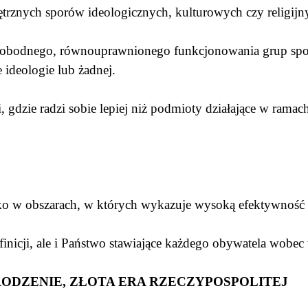
ętrznych sporów ideologicznych, kulturowych czy religij
 swobodnego, równouprawnionego funkcjonowania grup spo
e ideologie lub żadnej.
, gdzie radzi sobie lepiej niż podmioty działające w rama
ko w obszarach, w których wykazuje wysoką efektywność 
finicji, ale i Państwo stawiające każdego obywatela wob
RODZENIE, ZŁOTA ERA RZECZYPOSPOLITEJ