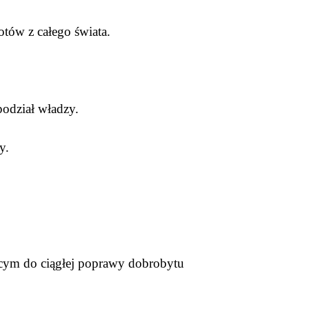
otów z całego świata.
podział władzy.
zy.
ącym do ciągłej poprawy dobrobytu