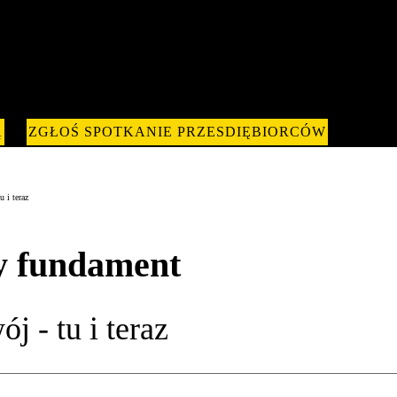
Ą
ZGŁOŚ SPOTKANIE PRZESDIĘBIORCÓW
 i teraz
y fundament
j - tu i teraz