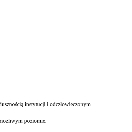
ezdusznością instytucji i odczłowieczonym
m możliwym poziomie.