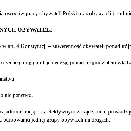
ia owoców pracy obywateli Polski oraz obywateli i podmi
NYCH OBYWATELI
w art. 4 Konstytucji – suwerenność obywateli ponad trój
lko zechcą mogą podjąć decyzję ponad trójpodziałem wład
państwu.
 a nie państwo.
eżącą administracją oraz efektywnym zarządzaniem prowadz
na buntowaniu jednej grupy obywateli na drugich.