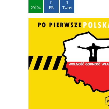
29104
FB
Tweet