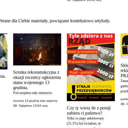
brane dla Ciebie materiały, powiązane kontekstowo artykuły.
Skl
re
Scenka rekonstrukcyjna z
PR
ia.
okazji rocznicy ogłoszenia
Zamaw
stanu wojennego 13
gadże
grudnia.
przed
Pod urzędem rady ministrów.
parti
rocznica 13 grudnia stan wojenny
Oglądane
12244
razy
Czy ty wiesz ile z pensji
zabiera ci państwo?
Tylko co piąty ankietowany
(21,1%) był świadom, że