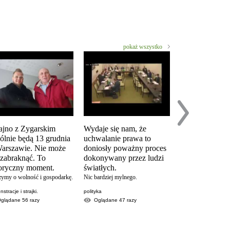
pokaż wszystko
ajno z Zygarskim
Wydaje się nam, że
Analiza postul
ólnie będą 13 grudnia
uchwalanie prawa to
prostestu "Zat
arszawie. Nie może
doniosły poważny proces
KoronaKRYZ
 zabraknąć. To
dokonywany przez ludzi
w wykonaniu Krzy
toryczny moment.
światłych.
Woźniaka. Popularne
YouTubera.
zymy o wolność i gospodarkę.
Nic bardziej mylnego.
partia strajk przedsi
stracje i strajki.
polityka
Oglądane
9607
Oglądane
56
razy
Oglądane
47
razy