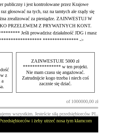
iczny i jest kontrolowane przez Krajowe
z głosować na tych, raz na tamtych ale rządy się
m można zrealizować za pieniądze. ZAINWESTUJ W
TYLKO PRZELEWEM Z PRYWATNYCH KONT.
******** Jeśli prowadzisz działalność JDG i masz
********************* *************** ->
ZAINWESTUJE 5000 zł
**************** w ten projekt.
 dość
Nie mam czasu się angażować.
ów z
Zatrudnijcie kogo trzeba i niech coś
 a
zacznie się dziać.
a.
of
1000000,00
zł
ujemy wszystkim. Jesteście siłą przedsiębiorców PL.
rzedsiębiorców i żeby utrzeć nosa tym kłamcom