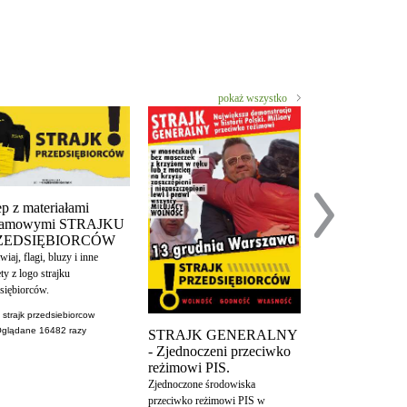
pokaż wszystko
ep z materiałami
klamowymi STRAJKU
ZEDSIĘBIORCÓW
iaj, flagi, bluzy i inne
Trzeba być wy
ty z logo strajku
naiwnym aby w
siębiorców.
dane przekazy
ministerstwo.
a strajk przedsiebiorcow
Oglądane
16482
razy
STRAJK GENERALNY
Walcząc z koronawi
- Zjednoczeni przeciwko
ograniczył Polakom
reżimowi PIS.
raportów
Zjednoczone środowiska
polityka
przeciwko reżimowi PIS w
Oglądane
1210