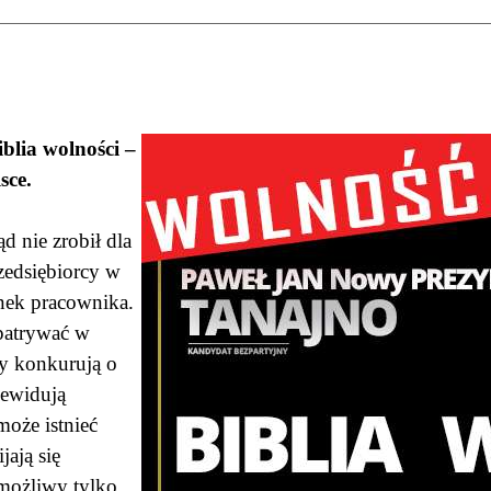
blia wolności –
sce.
d nie zrobił dla
zedsiębiorcy w
ynek pracownika.
patrywać
w
y konkurują o
zewidują
oże istnieć
jają się
 możliwy tylko