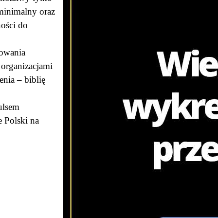
minimalny oraz
ności do
dowania
 organizacjami
nia – biblię
ulsem
 Polski na