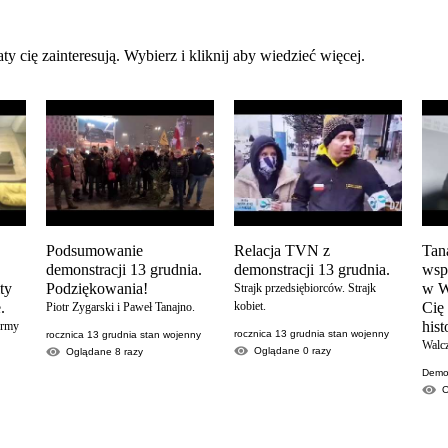
ty cię zainteresują. Wybierz i kliknij aby wiedzieć więcej.
Podsumowanie
Relacja TVN z
Tan
demonstracji 13 grudnia.
demonstracji 13 grudnia.
wsp
ity
Podziękowania!
w W
Strajk przedsiębiorców. Strajk
.
kobiet.
Cię
Piotr Zygarski i Paweł Tanajno.
his
ormy
rocznica 13 grudnia stan wojenny
rocznica 13 grudnia stan wojenny
Walc
Oglądane
0
razy
Oglądane
8
razy
Demon