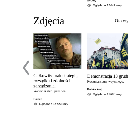
wybory
Oglądane
13447
razy
Zdjęcia
Oto wy
Całkowity brak strategii,
Demonstracja 13 grudn
rozsądku i zdolności
Rocznica stany wojennego.
zarządzania.
Polska kraj.
Wariaci u steru państwa.
Oglądane
17685
razy
Biznes
Oglądane
15523
razy