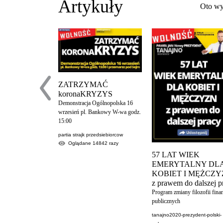
Artykuły
Oto wy
ZATRZYMAĆ
koronaKRYZYS
Demonstracja Ogólnopolska 16
wrzesień pl. Bankowy W-wa godz.
15:00
partia strajk przedsiebiorcow
Oglądane
14842
razy
57 LAT WIEK
EMERYTALNY DL
KOBIET I MĘŻCZ
z prawem do dalszej p
Program zmiany filozofii fin
publicznych
tanajno2020-prezydent-polski-