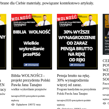
brane dla Ciebie materiały, powiązane kontekstowo artykuły.
CE
PO
WZ
PO
Biblia WOLNOŚCI -
Pensja brutto na rękę.
SO
A
projekt prezydenta Polski
30% wynagrodzenia
Pawe
YZN
Pawła Jana Tanajno
więcej od zaraz.
prezy
racy
wielkie wykreślanie przepisów
Program kandydata na prezydenta
Polski Pawła Jana Tanajno
ansów
tanaj
tanajno2020-prezydent-polski-
wybo
wybory
tanajno2020-prezydent-polski-
Oglądane
19072
razy
wybory
Oglądane
18062
razy