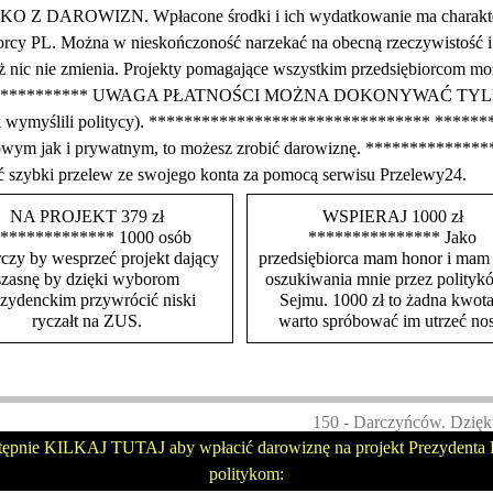
WIZN. Wpłacone środki i ich wydatkowanie ma charakter publ
rcy PL. Można w nieskończoność narzekać na obecną rzeczywistość i ra
e też nic nie zmienia. Projekty pomagające wszystkim przedsiębiorco
**************** UWAGA PŁATNOŚCI MOŻNA DOKONYWAĆ 
tak wymyślili politycy). ******************************** *******
irmowym jak i prywatnym, to możesz zrobić darowiznę. ***********
ć szybki przelew ze swojego konta za pomocą serwisu Przelewy24.
NA PROJEKT 379 zł
WSPIERAJ 1000 zł
************* 1000 osób
*************** Jako
czy by wesprzeć projekt dający
przedsiębiorca mam honor i mam
szasnę by dzięki wyborom
oszukiwania mnie przez polityk
ezydenckim przywrócić niski
Sejmu. 1000 zł to żadna kwota
ryczałt na ZUS.
warto spróbować im utrzeć nos
150 - Darczyńców. Dzięk
tępnie KILKAJ TUTAJ aby wpłacić darowiznę na projekt Prezydenta P
politykom: