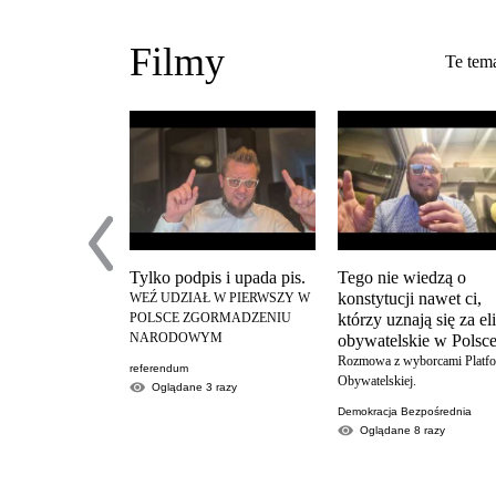
Filmy
Te tema
Tylko podpis i upada pis.
Tego nie wiedzą o
konstytucji nawet ci,
WEŹ UDZIAŁ W PIERWSZY W
POLSCE ZGORMADZENIU
którzy uznają się za el
NARODOWYM
obywatelskie w Polsce
Rozmowa z wyborcami Platf
referendum
Obywatelskiej.
Oglądane
3
razy
Demokracja Bezpośrednia
Oglądane
8
razy