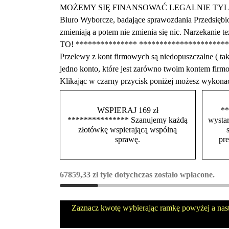
MOŻEMY SIĘ FINANSOWAĆ LEGALNIE TYLKO Z DARO
Biuro Wyborcze, badające sprawozdania Przedsiębio
zmieniają a potem nie zmienia się nic. Narzekani
TO! *************** ****************
Przelewy z kont firmowych są niedopuszczalne ( 
jedno konto, które jest zarówno twoim kontem f
Klikając w czarny przycisk poniżej możesz wykona
WSPIERAJ 169 zł
**
*************** Szanujemy każdą
wystar
złotówkę wspierającą wspólną
sprawę.
pr
67859,33
zł
tyle dotychczas zostało wpłacone.
Zaznacz kwotę wybierając ramkę powyżej a nas