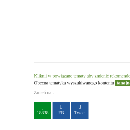
Kliknij w powiązane tematy aby zmienić rekomendow
Obecna tematyka wyszukiwanego kontentu
tanajn
Zmień na :
18838
FB
Tweet