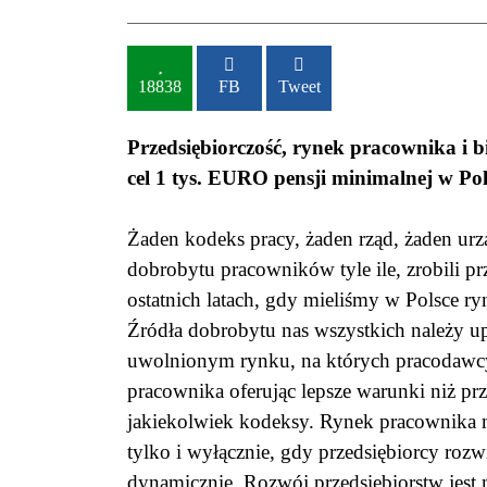
18838
FB
Tweet
Przedsiębiorczość, rynek pracownika i bi
cel 1 tys. EURO pensji minimalnej w Pol
Żaden kodeks pracy, żaden rząd, żaden urzą
dobrobytu pracowników tyle ile, zrobili pr
ostatnich latach, gdy mieliśmy w Polsce r
Źródła dobrobytu nas wszystkich należy u
uwolnionym rynku, na których pracodawc
pracownika oferując lepsze warunki niż pr
jakiekolwiek kodeksy. Rynek pracownika m
tylko i wyłącznie, gdy przedsiębiorcy rozwi
dynamicznie. Rozwój przedsiębiorstw jest