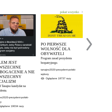
pokaż wszystko
PO PIERWSZE
WOLNOŚĆ DLA
PO DRUGIE
OBYWATELI
PRZEDSIĘB
Program zasad prezydenta
Punkt 2 DEKLARA
LEM JEST
bezpatryjnego.
NIEPODLEGŁOŚC
WSZECHNE
tanajno2020-prezydent-polski-
BEZPARTYJNEG
BOGACENIE A NIE
wybory
PREZYDENTA. Paw
WSZECHNY
Oglądane
18737
razy
Tanajno - jedyny pr
CJALIZM
wolnościowców kan
ł Tanajno kandydat na
prezydenta.
denta.
tanajno2020-prezyden
no2020-prezydent-polski-
wybory
ry
Oglądane
1278
Oglądane
19034
razy