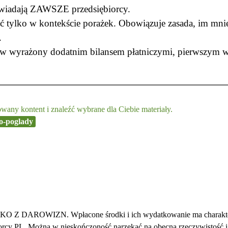
owiadają ZAWSZE przedsiębiorcy.
 tylko w kontekście porażek. Obowiązuje zasada, im mni
i.
ów wyrażony dodatnim bilansem płatniczymi, pierwszym w 
any kontent i znaleźć wybrane dla Ciebie materiały.
o-poglady
WIZN. Wpłacone środki i ich wydatkowanie ma charakter publ
rcy PL. Można w nieskończoność narzekać na obecną rzeczywistość i ra