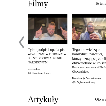
Filmy
Te tema
Tylko podpis i upada pis.
Tego nie wiedzą o
konstytucji nawet ci,
WEŹ UDZIAŁ W PIERWSZY W
POLSCE ZGORMADZENIU
którzy uznają się za el
NARODOWYM
obywatelskie w Polsce
Rozmowa z wyborcami Platf
referendum
Obywatelskiej.
Oglądane
3
razy
Demokracja Bezpośrednia
Oglądane
8
razy
Artykuły
Oto wy