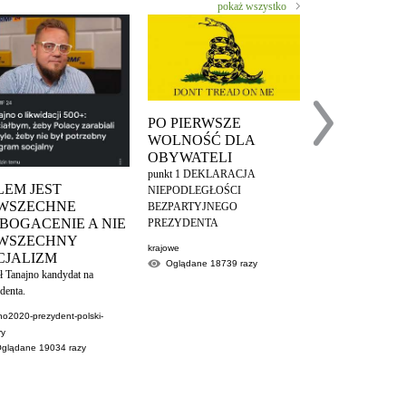
pokaż wszystko
PO PIERWSZE
WOLNOŚĆ DLA
PO DRUGIE
OBYWATELI
PRZEDSIĘB
punkt 1 DEKLARACJA
Punkt 2 DEKLARA
LEM JEST
NIEPODLEGŁOŚCI
NIEPODLEGŁOŚC
WSZECHNE
BEZPARTYJNEGO
BEZPARTYJNEG
BOGACENIE A NIE
PREZYDENTA
PREZYDENTA
WSZECHNY
krajowe
CJALIZM
krajowe
Oglądane
18739
razy
ł Tanajno kandydat na
Oglądane
1278
denta.
no2020-prezydent-polski-
ry
Oglądane
19034
razy