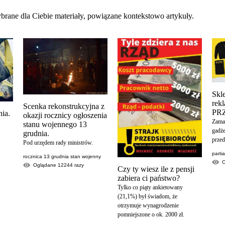
brane dla Ciebie materiały, powiązane kontekstowo artykuły.
Skl
re
Scenka rekonstrukcyjna z
PR
ia.
okazji rocznicy ogłoszenia
Zamaw
stanu wojennego 13
gadże
grudnia.
przed
Pod urzędem rady ministrów.
parti
rocznica 13 grudnia stan wojenny
Oglądane
12244
razy
Czy ty wiesz ile z pensji
zabiera ci państwo?
Tylko co piąty ankietowany
(21,1%) był świadom, że
otrzymuje wynagrodzenie
pomniejszone o ok. 2000 zł.