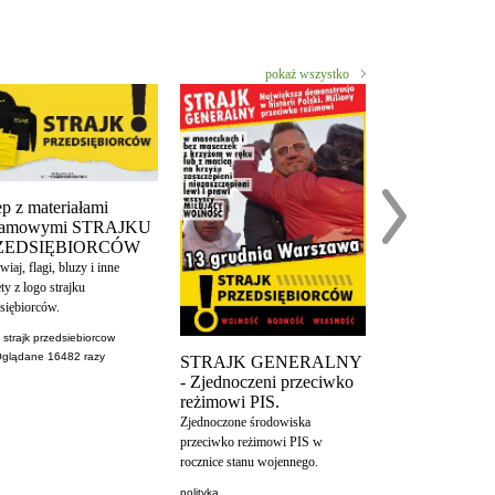
pokaż wszystko
ep z materiałami
klamowymi STRAJKU
ZEDSIĘBIORCÓW
iaj, flagi, bluzy i inne
Trzeba być wy
ty z logo strajku
naiwnym aby w
siębiorców.
dane przekazy
ministerstwo.
a strajk przedsiebiorcow
Oglądane
16482
razy
STRAJK GENERALNY
Walcząc z koronawi
- Zjednoczeni przeciwko
ograniczył Polakom
reżimowi PIS.
raportów
Zjednoczone środowiska
polityka
przeciwko reżimowi PIS w
Oglądane
1210
rocznice stanu wojennego.
polityka