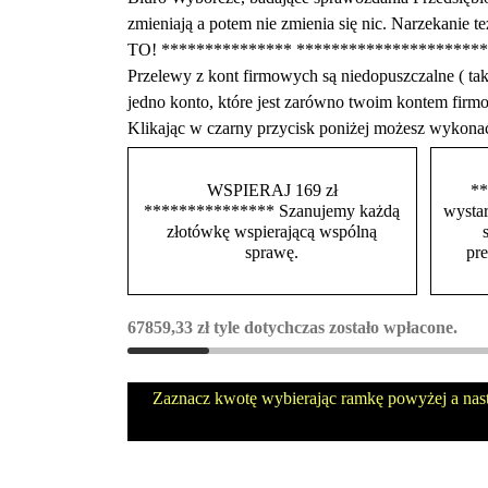
zmieniają a potem nie zmienia się nic. Narzekani
TO! *************** ****************
Przelewy z kont firmowych są niedopuszczalne ( 
jedno konto, które jest zarówno twoim kontem f
Klikając w czarny przycisk poniżej możesz wykona
WSPIERAJ 169 zł
**
*************** Szanujemy każdą
wystar
złotówkę wspierającą wspólną
sprawę.
pr
67859,33
zł
tyle dotychczas zostało wpłacone.
Zaznacz kwotę wybierając ramkę powyżej a nas