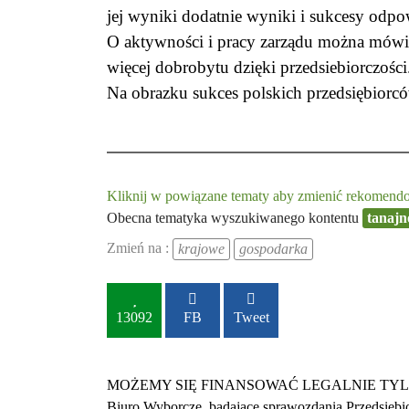
jej wyniki dodatnie wyniki i sukcesy odp
O aktywności i pracy zarządu można mówić
więcej dobrobytu dzięki przedsiebiorczośc
Na obrazku sukces polskich przedsiębiorc
Kliknij w powiązane tematy aby zmienić rekomendow
Obecna tematyka wyszukiwanego kontentu
tanajn
Zmień na :
krajowe
gospodarka
13092
FB
Tweet
MOŻEMY SIĘ FINANSOWAĆ LEGALNIE TYLKO Z DARO
Biuro Wyborcze, badające sprawozdania Przedsiębio