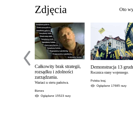
Zdjęcia
Oto wy
Całkowity brak strategii,
Demonstracja 13 grudn
rozsądku i zdolności
Rocznica stany wojennego.
zarządzania.
Polska kraj.
Wariaci u steru państwa.
Oglądane
17685
razy
Biznes
Oglądane
15523
razy