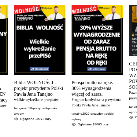
CE
PO
WZ
PO
Biblia WOLNOŚCI -
Pensja brutto na rękę.
SO
A
projekt prezydenta Polski
30% wynagrodzenia
Pawe
YZN
Pawła Jana Tanajno
więcej od zaraz.
prezy
racy
wielkie wykreślanie przepisów
Program kandydata na prezydenta
Polski Pawła Jana Tanajno
ansów
tanaj
tanajno2020-prezydent-polski-
wybo
wybory
tanajno2020-prezydent-polski-
Oglądane
19072
razy
wybory
Oglądane
18063
razy