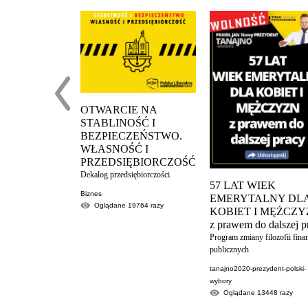
OTWARCIE NA
STABLINOŚĆ I
BEZPIECZEŃSTWO.
WŁASNOŚĆ I
PRZEDSIĘBIORCZOŚĆ
Dekalog przedsiębiorczości.
57 LAT WIEK
Biznes
EMERYTALNY DL
Oglądane
19764
razy
KOBIET I MĘŻCZ
z prawem do dalszej p
Program zmiany filozofii fin
publicznych
tanajno2020-prezydent-polski-
wybory
Oglądane
13448
razy