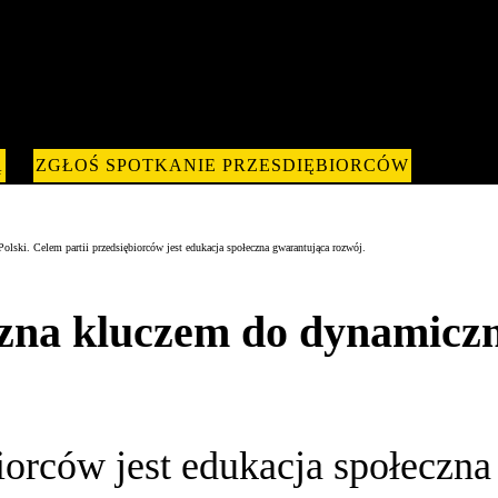
Ą
ZGŁOŚ SPOTKANIE PRZESDIĘBIORCÓW
ski. Celem partii przedsiębiorców jest edukacja społeczna gwarantująca rozwój.
zna kluczem do dynamicz
iorców jest edukacja społeczna