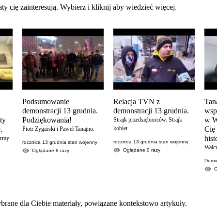
ty cię zainteresują. Wybierz i kliknij aby wiedzieć więcej.
Podsumowanie
Relacja TVN z
Tan
demonstracji 13 grudnia.
demonstracji 13 grudnia.
wsp
ity
Podziękowania!
w W
Strajk przedsiębiorców. Strajk
.
kobiet.
Cię
Piotr Zygarski i Paweł Tanajno.
his
ormy
rocznica 13 grudnia stan wojenny
rocznica 13 grudnia stan wojenny
Walc
Oglądane
0
razy
Oglądane
8
razy
Demon
brane dla Ciebie materiały, powiązane kontekstowo artykuły.