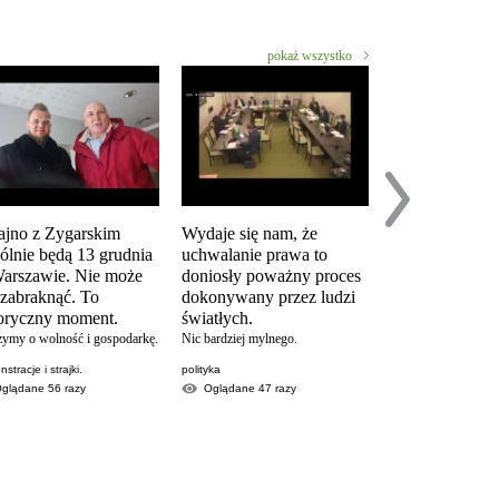
pokaż wszystko
ajno z Zygarskim
Wydaje się nam, że
Analiza postul
ólnie będą 13 grudnia
uchwalanie prawa to
prostestu "Zat
arszawie. Nie może
doniosły poważny proces
KoronaKRYZ
 zabraknąć. To
dokonywany przez ludzi
w wykonaniu Krzy
toryczny moment.
światłych.
Woźniaka. Popularne
YouTubera.
zymy o wolność i gospodarkę.
Nic bardziej mylnego.
partia strajk przedsi
stracje i strajki.
polityka
Oglądane
9607
Oglądane
56
razy
Oglądane
47
razy