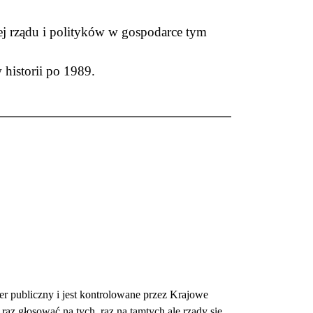
ej rządu i polityków w gospodarce tym
historii po 1989.
iczny i jest kontrolowane przez Krajowe
z głosować na tych, raz na tamtych ale rządy się