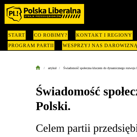
START
CO ROBIMY?
KONTAKT I REGIONY
PROGRAM PARTII
WESPRZYJ NAS DAROWIZN
artykuł
Świadomość społeczna kluczem do dynamicznego rozwoju Pol
Świadomość społec
Polski.
Celem partii przedsięb