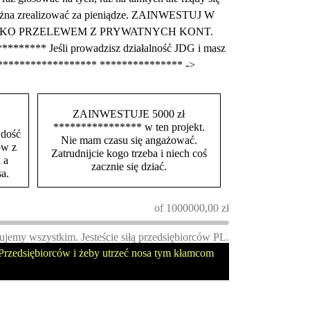
m można zrealizować za pieniądze. ZAINWESTUJ W
TYLKO PRZELEWEM Z PRYWATNYCH KONT.
******** Jeśli prowadzisz działalność JDG i masz
********************* *************** ->
ZAINWESTUJE 5000 zł
**************** w ten projekt.
 dość
Nie mam czasu się angażować.
ów z
Zatrudnijcie kogo trzeba i niech coś
 a
zacznie się dziać.
a.
of
1000000,00
zł
ujemy wszystkim. Jesteście siłą przedsiębiorców PL.
rzedsiębiorców i żeby utrzeć nosa tym kłamcom