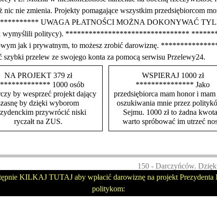
e też nic nie zmienia. Projekty pomagające wszystkim przedsiębiorco
**************** UWAGA PŁATNOŚCI MOŻNA DOKONYWAĆ 
tak wymyślili politycy). ******************************** *******
irmowym jak i prywatnym, to możesz zrobić darowiznę. ***********
ć szybki przelew ze swojego konta za pomocą serwisu Przelewy24.
NA PROJEKT 379 zł
WSPIERAJ 1000 zł
************* 1000 osób
*************** Jako
czy by wesprzeć projekt dający
przedsiębiorca mam honor i mam
szasnę by dzięki wyborom
oszukiwania mnie przez polityk
ezydenckim przywrócić niski
Sejmu. 1000 zł to żadna kwota
ryczałt na ZUS.
warto spróbować im utrzeć nos
150 - Darczyńców. Dzięk
tępnie KILKAJ TUTAJ aby wpłacić darowiznę na projekt Prezydenta P
politykom: