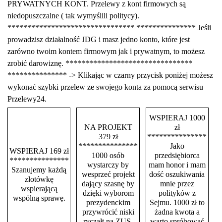
PRYWATNYCH KONT. Przelewy z kont firmowych są
niedopuszczalne ( tak wymyślili politycy).
******************************** *************** Jeśli
prowadzisz działalność JDG i masz jedno konto, które jest
zarówno twoim kontem firmowym jak i prywatnym, to możesz
zrobić darowiznę. ********************************
*************** -> Klikając w czarny przycisk poniżej możesz
wykonać szybki przelew ze swojego konta za pomocą serwisu
Przelewy24.
WSPIERAJ 1000
NA PROJEKT
zł
379 zł
***************
***************
Jako
WSPIERAJ 169 zł
1000 osób
przedsiębiorca
***************
wystarczy by
mam honor i mam
Szanujemy każdą
wesprzeć projekt
dość oszukiwania
złotówkę
dający szasnę by
mnie przez
wspierającą
dzięki wyborom
polityków z
wspólną sprawę.
prezydenckim
Sejmu. 1000 zł to
przywrócić niski
żadna kwota a
ryczałt na ZUS.
warto spróbować