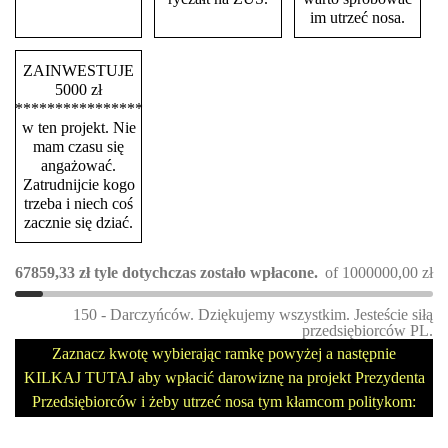
im utrzeć nosa.
ZAINWESTUJE
5000 zł
****************
w ten projekt. Nie
mam czasu się
angażować.
Zatrudnijcie kogo
trzeba i niech coś
zacznie się dziać.
67859,33
zł
tyle dotychczas zostało wpłacone.
of
1000000,00
zł
150 - Darczyńców. Dziękujemy wszystkim. Jesteście siłą
przedsiębiorców PL.
Zaznacz kwotę wybierając ramkę powyżej a następnie
KILKAJ TUTAJ aby wpłacić darowiznę na projekt Prezydenta
Przedsiębiorców i żeby utrzeć nosa tym kłamcom politykom: