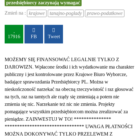
przedsiębiorcy zaczynają wymagać
Zmień na :
krajowe
tanajno-poglady
prawo-podatkowe
17916
FB
Tweet
MOŻEMY SIĘ FINANSOWAĆ LEGALNIE TYLKO Z
DAROWIZN. Wpłacone środki i ich wydatkowanie ma charakter
publiczny i jest kontrolowane przez Krajowe Biuro Wyborcze,
badające sprawozdania Przedsiębiorcy PL. Można w
nieskończoność narzekać na obecną rzeczywistość i raz głosować
na tych, raz na tamtych ale rządy się zmieniają a potem nie
zmienia się nic. Narzekanie też nic nie zmienia. Projekty
pomagające wszystkim przedsiębiorcom można zrealizować za
pieniądze. ZAINWESTUJ W TO! ***************
******************************** UWAGA PŁATNOŚCI
MOŻNA DOKONYWAĆ TYLKO PRZELEWEM Z