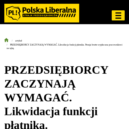
artykuł
PRZEDSIĘBIORCY ZACZYNAJĄ WYMAGAĆ. Likwidacja funkcji płatnika. Pensja brutto wypłacana pracownikowi
na rękę.
PRZEDSIĘBIORCY
ZACZYNAJĄ
WYMAGAĆ.
Likwidacja funkcji
płatnika.