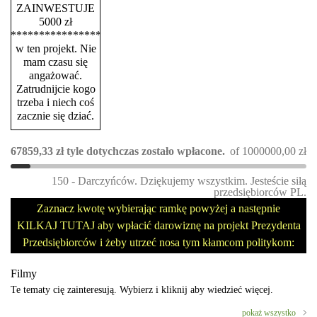
ZAINWESTUJE
5000 zł
****************
w ten projekt. Nie
mam czasu się
angażować.
Zatrudnijcie kogo
trzeba i niech coś
zacznie się dziać.
67859,33
zł
tyle dotychczas zostało wpłacone.
of
1000000,00
zł
150 - Darczyńców. Dziękujemy wszystkim. Jesteście siłą
przedsiębiorców PL.
Zaznacz kwotę wybierając ramkę powyżej a następnie
KILKAJ TUTAJ aby wpłacić darowiznę na projekt Prezydenta
Przedsiębiorców i żeby utrzeć nosa tym kłamcom politykom:
Filmy
Te tematy cię zainteresują. Wybierz i kliknij aby wiedzieć więcej.
pokaż wszystko