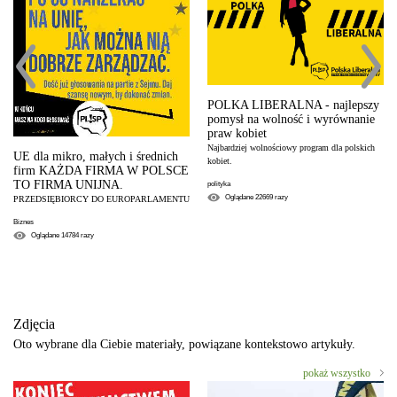
POLKA LIBERALNA - najlepszy
pomysł na wolność i wyrównanie
praw kobiet
Najbardziej wolnościowy program dla polskich
UE dla mikro, małych i średnich
kobiet.
firm KAŻDA FIRMA W POLSCE
TO FIRMA UNIJNA.
polityka
Oglądane
22669
razy
PRZEDSIĘBIORCY DO EUROPARLAMENTU
Biznes
Oglądane
14784
razy
Zdjęcia
Oto wybrane dla Ciebie materiały, powiązane kontekstowo artykuły.
pokaż wszystko