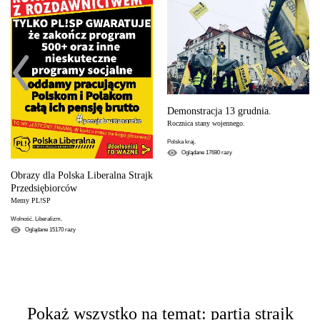
Demonstracja 13 grudnia.
Rocznica stany wojennego.
Polska kraj.
Oglądane
17680
razy
Obrazy dla Polska Liberalna Strajk
Przedsiębiorców
Memy PL!SP
Wolność. Liberalizm.
Oglądane
15170
razy
Pokaż wszystko na temat: partia strajk