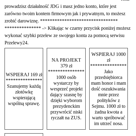
prowadzisz działalność JDG i masz jedno konto, które jest
zarówno twoim kontem firmowym jak i prywatnym, to możesz
zrobić darowiznę. ********************************
*************** -> Klikając w czarny przycisk poniżej możesz
wykonać szybki przelew ze swojego konta za pomocą serwisu
Przelewy24.
WSPIERAJ 1000
NA PROJEKT
zł
379 zł
***************
***************
Jako
WSPIERAJ 169 zł
1000 osób
przedsiębiorca
***************
wystarczy by
mam honor i mam
Szanujemy każdą
wesprzeć projekt
dość oszukiwania
złotówkę
dający szasnę by
mnie przez
wspierającą
dzięki wyborom
polityków z
wspólną sprawę.
prezydenckim
Sejmu. 1000 zł to
przywrócić niski
żadna kwota a
ryczałt na ZUS.
warto spróbować
im utrzeć nosa.