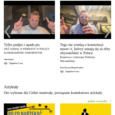
Tylko podpis i upada pis.
Tego nie wiedzą o konstytucji
nawet ci, którzy uznają się za elity
WEŹ UDZIAŁ W PIERWSZY W POLSCE
obywatelskie w Polsce.
ZGORMADZENIU NARODOWYM
Rozmowa z wyborcami Platformy
referendum
Obywatelskiej.
Oglądane
3
razy
Demokracja Bezpośrednia
Oglądane
8
razy
Artykuły
Oto wybrane dla Ciebie materiały, powiązane kontekstowo artykuły.
pokaż wszystko