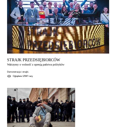
STRAJK PRZEDSIĘBIORCÓW
Walczymy o wolność z opresją państwa polityków
Demonstracje i strajki.
Oglądane
12587
razy