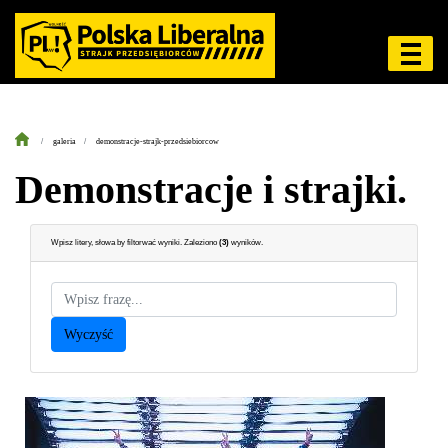
galeria
demonstracje-strajk-przedsiebiorcow
Demonstracje i strajki.
Wpisz litery, słowa by filtorwać wyniki. Zaleziono
(
3
)
wyników.
Wyczyść