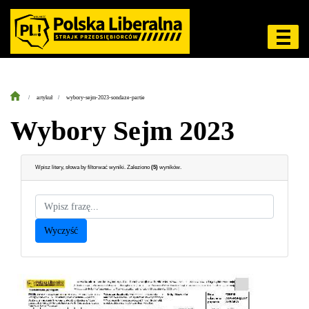
artykuł
wybory-sejm-2023-sondaze-partie
Wybory Sejm 2023
Wpisz litery, słowa by filtorwać wyniki. Zaleziono
(
5
)
wyników.
Wyczyść