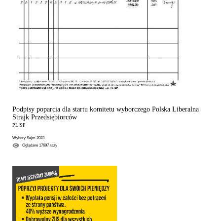
Podpisy poparcia dla startu komitetu wyborczego Polska Liberalna
Strajk Przedsiębiorców
PL!SP
Wybory Sejm 2023
Oglądane
17697
razy