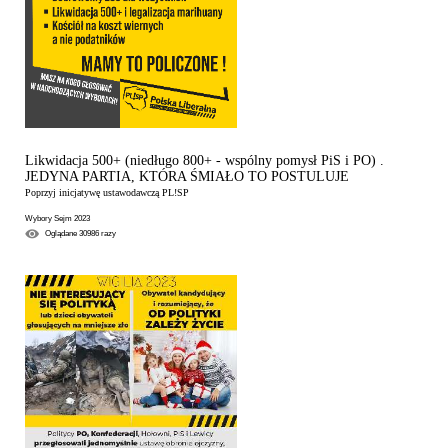
Likwidacja 500+ (niedługo 800+ - wspólny pomysł PiS i PO) .
JEDYNA PARTIA, KTÓRA ŚMIAŁO TO POSTULUJE
Poprzyj inicjatywę ustawodawczą PL!SP
Wybory Sejm 2023
Oglądane
30986
razy