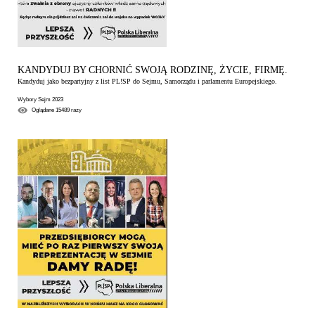
KANDYDUJ BY CHORNIĆ SWOJĄ RODZINĘ, ŻYCIE, FIRMĘ.
Kandyduj jako bezpartyjny z list PL!SP do Sejmu, Samorządu i parlamentu Europejskiego.
Wybory Sejm 2023
Oglądane
15489
razy