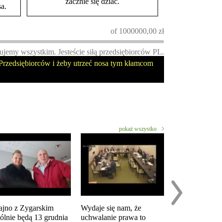
zacznie się dziać.
a.
of
1000000,00
zł
ujemy wszystkim. Jesteście siłą przedsiębiorców PL.
rzedsiębiorców i żeby utrzeć nosa tym kłamcom
pokaż wszystko
ajno z Zygarskim
Wydaje się nam, że
Analiza postul
ólnie będą 13 grudnia
uchwalanie prawa to
prostestu "Zat