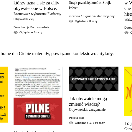
którzy uznają się za elity
w W
Strajk przedsiębiorców. Strajk
obywatelskie w Polsce.
kobiet.
Cię
his
Rozmowa z wyborcami Platformy
rocznica 13 grudnia stan wojenny
Obywatelskiej.
Walc
Oglądane
0
razy
Demokracja Bezpośrednia
Demon
Oglądane
8
razy
brane dla Ciebie materiały, powiązane kontekstowo artykuły.
Jak obywatele mogą
zmienić władzę?
Obywatelskie zatrzymanie.
Polska kraj.
To j
Oglądane
17856
razy
Cora