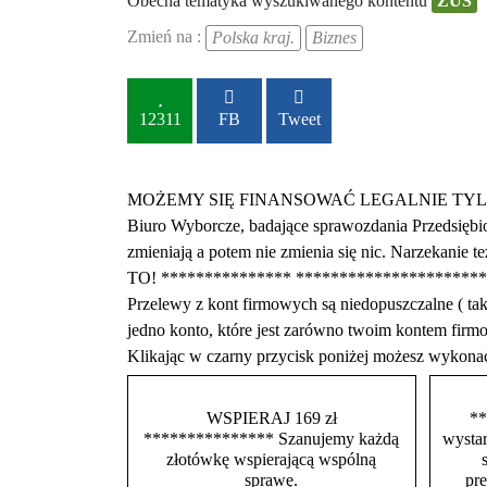
Obecna tematyka wyszukiwanego kontentu
ZUS
Zmień na :
Polska kraj.
Biznes
12311
FB
Tweet
MOŻEMY SIĘ FINANSOWAĆ LEGALNIE TYLKO Z DARO
Biuro Wyborcze, badające sprawozdania Przedsiębio
zmieniają a potem nie zmienia się nic. Narzekani
TO! *************** ****************
Przelewy z kont firmowych są niedopuszczalne ( 
jedno konto, które jest zarówno twoim kontem f
Klikając w czarny przycisk poniżej możesz wykona
WSPIERAJ 169 zł
**
*************** Szanujemy każdą
wystar
złotówkę wspierającą wspólną
sprawę.
pr