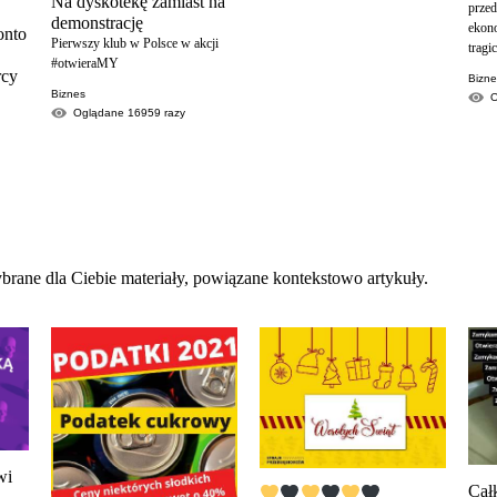
Na dyskotekę zamiast na
przed
demonstrację
ekon
onto
Pierwszy klub w Polsce w akcji
tragi
#otwieraMY
rcy
Bizn
Biznes
Oglądane
16959
razy
brane dla Ciebie materiały, powiązane kontekstowo artykuły.
wi
Całk