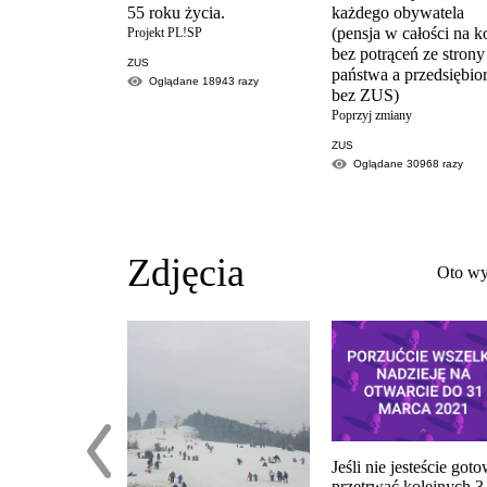
55 roku życia.
każdego obywatela
(pensja w całości na k
Projekt PL!SP
bez potrąceń ze strony
ZUS
państwa a przedsiębio
Oglądane
18943
razy
bez ZUS)
Poprzyj zmiany
ZUS
Oglądane
30968
razy
Zdjęcia
Oto wy
Jeśli nie jesteście goto
przetrwać kolejnych 3