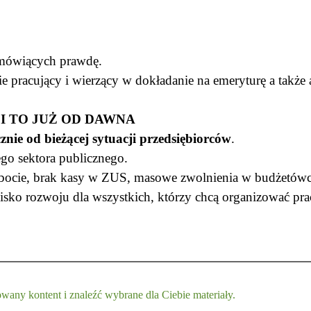
 mówiących prawdę.
ie pracujący i wierzący w dokładanie na emeryturę a także
 I TO JUŻ OD DAWNA
nie od bieżącej sytuacji przedsiębiorców
.
ego sektora publicznego.
obocie, brak kasy w ZUS, masowe zwolnienia w budżetówc
owisko rozwoju dla wszystkich, którzy chcą organizować p
any kontent i znaleźć wybrane dla Ciebie materiały.