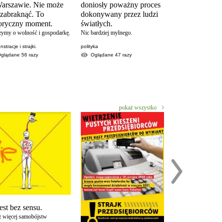
arszawie. Nie może
doniosły poważny proces
KoronaKRYZ
 zabraknąć. To
dokonywany przez ludzi
w wykonaniu Krzy
toryczny moment.
światłych.
Woźniaka. Popularne
YouTubera.
zymy o wolność i gospodarkę.
Nic bardziej mylnego.
partia strajk przedsi
stracje i strajki.
polityka
Oglądane
9607
Oglądane
56
razy
Oglądane
47
razy
pokaż wszystko
CZY MOŻNA
PROWADZIĆ
DZIAŁALNO
est bez sensu.
GOSPODAR
z więcej samobójstw
MIMO ZAK