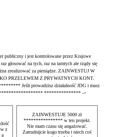
iczny i jest kontrolowane przez Krajowe
z głosować na tych, raz na tamtych ale rządy się
m można zrealizować za pieniądze. ZAINWESTUJ W
TYLKO PRZELEWEM Z PRYWATNYCH KONT.
******** Jeśli prowadzisz działalność JDG i masz
********************* *************** ->
ZAINWESTUJE 5000 zł
**************** w ten projekt.
 dość
Nie mam czasu się angażować.
ów z
Zatrudnijcie kogo trzeba i niech coś
 a