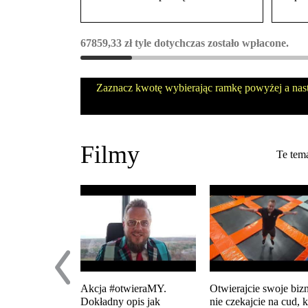
67859,33
zł
tyle dotychczas zostało wpłacone.
Zaznacz kwotę wybierając ramkę powyżej a nas
Filmy
Te tema
Akcja #otwieraMY.
Otwierajcie swoje biz
Dokładny opis jak
nie czekajcie na cud, 