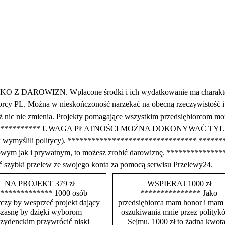
WIZN. Wpłacone środki i ich wydatkowanie ma charakter publ
rcy PL. Można w nieskończoność narzekać na obecną rzeczywistość i ra
e też nic nie zmienia. Projekty pomagające wszystkim przedsiębiorco
**************** UWAGA PŁATNOŚCI MOŻNA DOKONYWAĆ 
tak wymyślili politycy). ******************************** *******
irmowym jak i prywatnym, to możesz zrobić darowiznę. ***********
ć szybki przelew ze swojego konta za pomocą serwisu Przelewy24.
NA PROJEKT 379 zł
WSPIERAJ 1000 zł
************* 1000 osób
*************** Jako
czy by wesprzeć projekt dający
przedsiębiorca mam honor i mam
szasnę by dzięki wyborom
oszukiwania mnie przez polityk
ezydenckim przywrócić niski
Sejmu. 1000 zł to żadna kwota