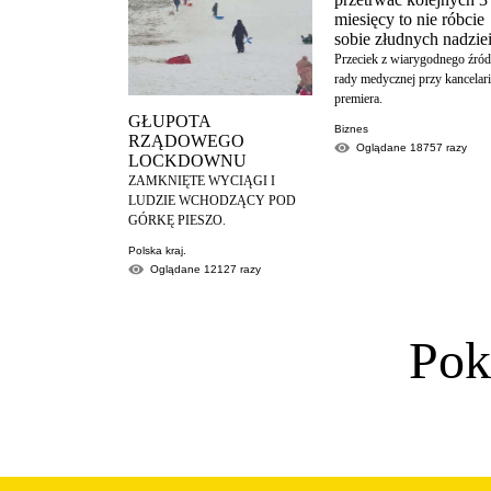
miesięcy to nie róbcie
sobie złudnych nadziei
Przeciek z wiarygodnego źród
rady medycznej przy kancelari
premiera.
GŁUPOTA
Biznes
RZĄDOWEGO
Oglądane
18757
razy
LOCKDOWNU
ZAMKNIĘTE WYCIĄGI I
LUDZIE WCHODZĄCY POD
GÓRKĘ PIESZO.
Polska kraj.
Oglądane
12127
razy
Pok