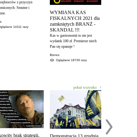
siębiorców z przyczyn
RZĄDU?
omicznych. Smutne i
Można a nawet trzeb
WYMIANA KAS
czne.
tragedii.
FISKALNYCH 2021 dla
es
zamkniętych BRANŻ -
Biznes
Oglądane
14111
razy
Oglądane
1520
SKANDAL !!!
Kas w gastronomii to nie jest
wydatek 100 zł. Premierze niech
Pan się opanuje !
Biznes
Oglądane
18730
razy
pokaż wszystko
owity brak strategii,
Demonstracja 13 grudnia.