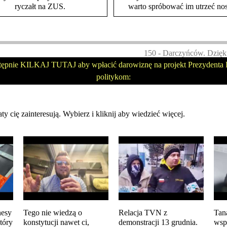
ryczałt na ZUS.
warto spróbować im utrzeć nos
150 - Darczyńców. Dzięk
tępnie KILKAJ TUTAJ aby wpłacić darowiznę na projekt Prezydenta P
politykom:
ty cię zainteresują. Wybierz i kliknij aby wiedzieć więcej.
nesy
Tego nie wiedzą o
Relacja TVN z
Tan
który
konstytucji nawet ci,
demonstracji 13 grudnia.
wsp