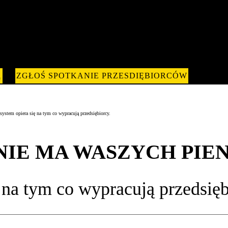
Ą
ZGŁOŚ SPOTKANIE PRZESDIĘBIORCÓW
opiera się na tym co wypracują przedsiębiorcy.
NIE MA WASZYCH PIE
 na tym co wypracują przedsięb