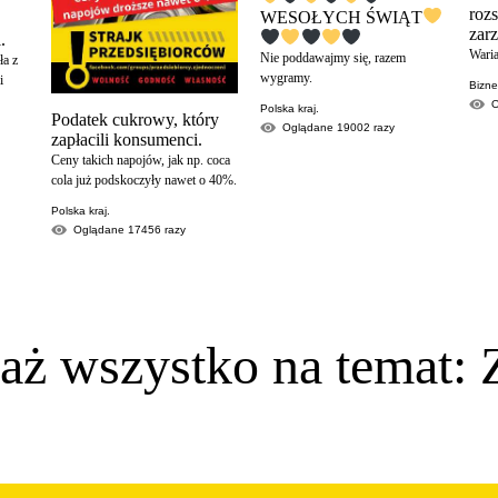
roz
WESOŁYCH ŚWIĄT
zar
.
Waria
Nie poddawajmy się, razem
ła z
wygramy.
i
Bizn
Polska kraj.
Podatek cukrowy, który
Oglądane
19002
razy
zapłacili konsumenci.
Ceny takich napojów, jak np. coca
cola już podskoczyły nawet o 40%.
Polska kraj.
Oglądane
17456
razy
aż wszystko na temat: