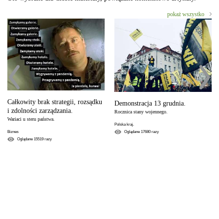
pokaż wszystko
Całkowity brak strategii, rozsądku
Demonstracja 13 grudnia.
i zdolności zarządzania.
Rocznica stany wojennego.
Wariaci u steru państwa.
Polska kraj.
Oglądane
17680
razy
Biznes
Oglądane
15519
razy