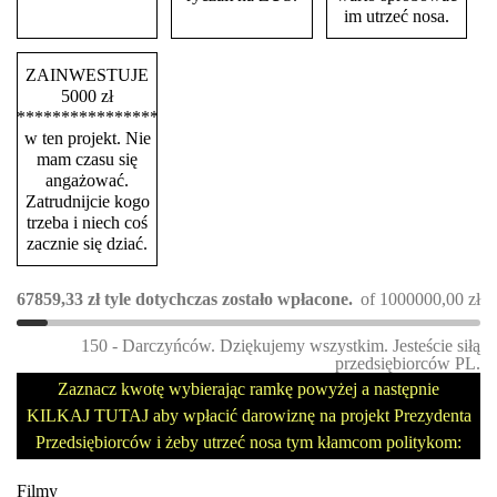
im utrzeć nosa.
ZAINWESTUJE
5000 zł
****************
w ten projekt. Nie
mam czasu się
angażować.
Zatrudnijcie kogo
trzeba i niech coś
zacznie się dziać.
67859,33
zł
tyle dotychczas zostało wpłacone.
of
1000000,00
zł
150 - Darczyńców. Dziękujemy wszystkim. Jesteście siłą
przedsiębiorców PL.
Zaznacz kwotę wybierając ramkę powyżej a następnie
KILKAJ TUTAJ aby wpłacić darowiznę na projekt Prezydenta
Przedsiębiorców i żeby utrzeć nosa tym kłamcom politykom:
Filmy