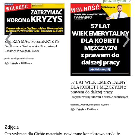
pokaż wszystko
ZATRZYMAĆ koronaKRYZYS
Demonstracja Ogólnopolska 16 wrzesień pl.
Bankowy W-wa godz. 15:00
partia strajk przedsiebiorcow
Oglądane
14839
razy
57 LAT WIEK EMERYTALNY
DLA KOBIET I MĘŻCZYZN z
prawem do dalszej pracy
Program zmiany filozofii finansów publicznych
tanajno2020-prezydent-polski-wybory
Oglądane
13441
razy
Zdjęcia
Oto wybrane dla Ciebie materiały, powiązane kontekstowo artykuły.