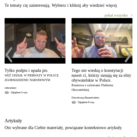
Te tematy cię zainteresują. Wybierz i kliknij aby wiedzieć więcej.
pokaż wszystko
Tylko podpis i upada pis.
Tego nie wiedzą o konstytucji
nawet ci, którzy uznają się za elity
WEŹ UDZIAŁ W PIERWSZY W POLSCE
obywatelskie w Polsce.
ZGORMADZENIU NARODOWYM
Rozmowa z wyborcami Platformy
referendum
Obywatelskiej.
Oglądane
3
razy
Demokracja Bezpośrednia
Oglądane
8
razy
Artykuły
Oto wybrane dla Ciebie materiały, powiązane kontekstowo artykuły.