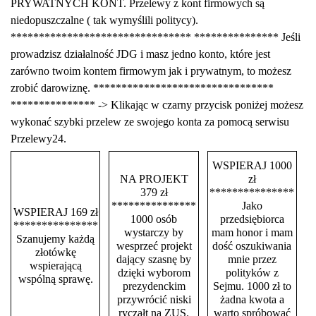
PRYWATNYCH KONT. Przelewy z kont firmowych są
niedopuszczalne ( tak wymyślili politycy).
******************************** *************** Jeśli
prowadzisz działalność JDG i masz jedno konto, które jest
zarówno twoim kontem firmowym jak i prywatnym, to możesz
zrobić darowiznę. ********************************
*************** -> Klikając w czarny przycisk poniżej możesz
wykonać szybki przelew ze swojego konta za pomocą serwisu
Przelewy24.
WSPIERAJ 1000
NA PROJEKT
zł
379 zł
***************
***************
Jako
WSPIERAJ 169 zł
1000 osób
przedsiębiorca
***************
wystarczy by
mam honor i mam
Szanujemy każdą
wesprzeć projekt
dość oszukiwania
złotówkę
dający szasnę by
mnie przez
wspierającą
dzięki wyborom
polityków z
wspólną sprawę.
prezydenckim
Sejmu. 1000 zł to
przywrócić niski
żadna kwota a
ryczałt na ZUS.
warto spróbować