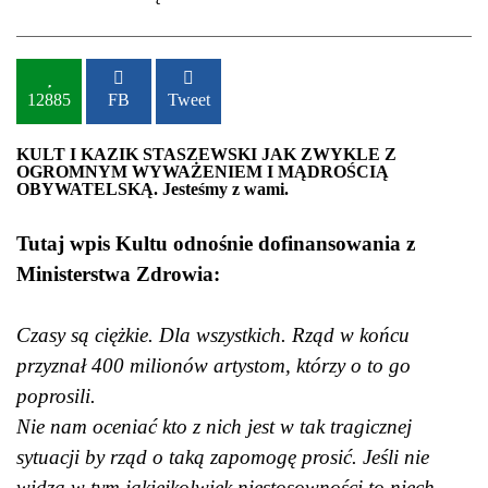
12885
FB
Tweet
KULT I KAZIK STASZEWSKI JAK ZWYKLE Z
OGROMNYM WYWAŻENIEM I MĄDROŚCIĄ
OBYWATELSKĄ. Jesteśmy z wami.
Tutaj wpis Kultu odnośnie dofinansowania z
Ministerstwa Zdrowia:
Czasy są ciężkie. Dla wszystkich. Rząd w końcu
przyznał 400 milionów artystom, którzy o to go
poprosili.
Nie nam oceniać kto z nich jest w tak tragicznej
sytuacji by rząd o taką zapomogę prosić. Jeśli nie
widzą w tym jakiejkolwiek niestosowności to niech