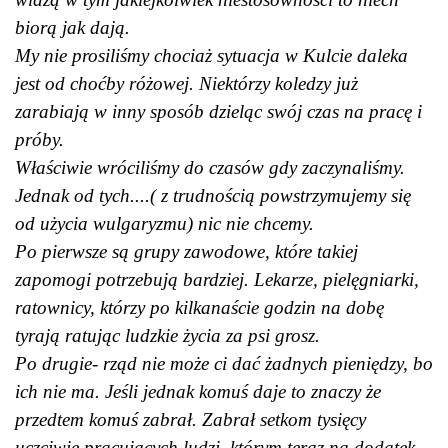
biorą jak dają.
My nie prosiliśmy chociaż sytuacja w Kulcie daleka
jest od choćby różowej. Niektórzy koledzy już
zarabiają w inny sposób dzieląc swój czas na pracę i
próby.
Właściwie wróciliśmy do czasów gdy zaczynaliśmy.
Jednak od tych....( z trudnością powstrzymujemy się
od użycia wulgaryzmu) nic nie chcemy.
Po pierwsze są grupy zawodowe, które takiej
zapomogi potrzebują bardziej. Lekarze, pielęgniarki,
ratownicy, którzy po kilkanaście godzin na dobę
tyrają ratując ludzkie życia za psi grosz.
Po drugie- rząd nie może ci dać żadnych pieniędzy, bo
ich nie ma. Jeśli jednak komuś daje to znaczy że
przedtem komuś zabrał. Zabrał setkom tysięcy
uczciwie pracujących ludzi, którym teraz na dodatek