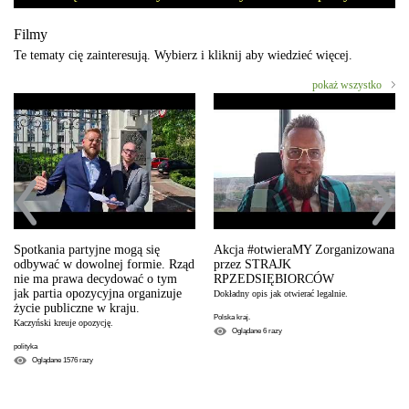
Filmy
Te tematy cię zainteresują. Wybierz i kliknij aby wiedzieć więcej.
pokaż wszystko
Spotkania partyjne mogą się
Akcja #otwieraMY Zorganizowana
odbywać w dowolnej formie. Rząd
przez STRAJK
nie ma prawa decydować o tym
RPZEDSIĘBIORCÓW
jak partia opozycyjna organizuje
Dokładny opis jak otwierać legalnie.
życie publiczne w kraju.
Polska kraj.
Kaczyński kreuje opozycję.
Oglądane
6
razy
polityka
Oglądane
1576
razy