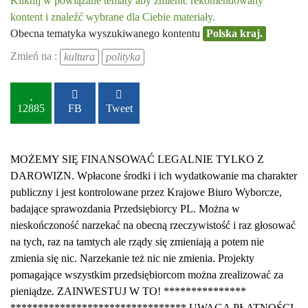
Kliknij w powiązane tematy aby zmienić rekomendowany
kontent i znaleźć wybrane dla Ciebie materiały.
Obecna tematyka wyszukiwanego kontentu
Polska kraj.
Zmień na :
kultura
polityka
12885
FB
Tweet
MOŻEMY SIĘ FINANSOWAĆ LEGALNIE TYLKO Z
DAROWIZN. Wpłacone środki i ich wydatkowanie ma charakter
publiczny i jest kontrolowane przez Krajowe Biuro Wyborcze,
badające sprawozdania Przedsiębiorcy PL. Można w
nieskończoność narzekać na obecną rzeczywistość i raz głosować
na tych, raz na tamtych ale rządy się zmieniają a potem nie
zmienia się nic. Narzekanie też nic nie zmienia. Projekty
pomagające wszystkim przedsiębiorcom można zrealizować za
pieniądze. ZAINWESTUJ W TO! ***************
******************************** UWAGA PŁATNOŚCI