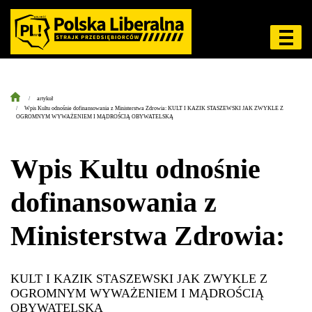
artykuł
Wpis Kultu odnośnie dofinansowania z Ministerstwa Zdrowia: KULT I KAZIK STASZEWSKI JAK ZWYKLE Z
OGROMNYM WYWAŻENIEM I MĄDROŚCIĄ OBYWATELSKĄ
Wpis Kultu odnośnie
dofinansowania z
Ministerstwa Zdrowia:
KULT I KAZIK STASZEWSKI JAK ZWYKLE Z
OGROMNYM WYWAŻENIEM I MĄDROŚCIĄ
OBYWATELSKĄ