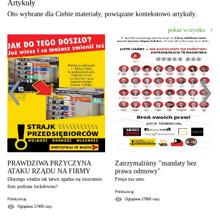
Artykuły
Oto wybrane dla Ciebie materiały, powiązane kontekstowo artykuły.
pokaż wszystko
PRAWDZIWA PRZYCZYNA
Zatrzymaliśmy "mandaty bez
ATAKU RZĄDU NA FIRMY
prawa odmowy"
Dlaczego władza tak łatwo zgadza się niszczenie
Presja ma sens.
firm podczas lockdownu?
Polska kraj.
Polska kraj.
Oglądane
17806
razy
Oglądane
17400
razy