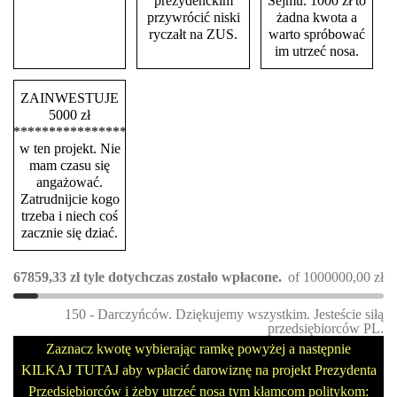
prezydenckim
Sejmu. 1000 zł to
przywrócić niski
żadna kwota a
ryczałt na ZUS.
warto spróbować
im utrzeć nosa.
ZAINWESTUJE
5000 zł
****************
w ten projekt. Nie
mam czasu się
angażować.
Zatrudnijcie kogo
trzeba i niech coś
zacznie się dziać.
67859,33
zł
tyle dotychczas zostało wpłacone.
of
1000000,00
zł
150 - Darczyńców. Dziękujemy wszystkim. Jesteście siłą
przedsiębiorców PL.
Zaznacz kwotę wybierając ramkę powyżej a następnie
KILKAJ TUTAJ aby wpłacić darowiznę na projekt Prezydenta
Przedsiębiorców i żeby utrzeć nosa tym kłamcom politykom: