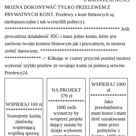
MOŻNA DOKONYWAĆ TYLKO PRZELEWEM Z
PRYWATNYCH KONT. Przelewy z kont firmowych są
niedopuszczalne ( tak wymyślili politycy).
******************************** *************** Jeśli
prowadzisz działalność JDG i masz jedno konto, które jest
zarówno twoim kontem firmowym jak i prywatnym, to możesz
zrobić darowiznę. ********************************
*************** -> Klikając w czarny przycisk poniżej możesz
wykonać szybki przelew ze swojego konta za pomocą serwisu
Przelewy24.
WSPIERAJ 1000
NA PROJEKT
zł
379 zł
***************
***************
Jako
WSPIERAJ 169 zł
1000 osób
przedsiębiorca
***************
wystarczy by
mam honor i mam
Szanujemy każdą
wesprzeć projekt
dość oszukiwania
złotówkę
dający szasnę by
mnie przez
wspierającą
dzięki wyborom
polityków z
wspólną sprawę.