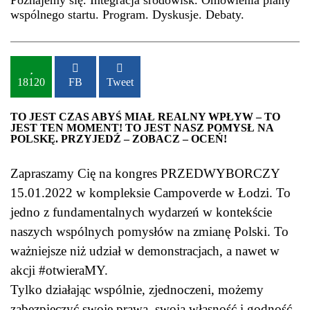
wspólnego startu. Program. Dyskusje. Debaty.
18120
FB
Tweet
TO JEST CZAS ABYŚ MIAŁ REALNY WPŁYW – TO
JEST TEN MOMENT! TO JEST NASZ POMYSŁ NA
POLSKĘ. PRZYJEDŹ – ZOBACZ – OCEŃ!
Zapraszamy Cię na kongres PRZEDWYBORCZY
15.01.2022 w kompleksie Campoverde w Łodzi. To
jedno z fundamentalnych wydarzeń w kontekście
naszych wspólnych pomysłów na zmianę Polski. To
ważniejsze niż udział w demonstracjach, a nawet w
akcji #otwieraMY.
Tylko działając wspólnie, zjednoczeni, możemy
zabezpieczyć swoje prawa, swoją własność i godność