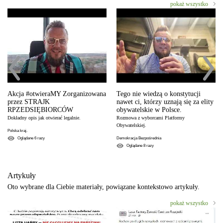
pokaż wszystko
Akcja #otwieraMY Zorganizowana
Tego nie wiedzą o konstytucji
przez STRAJK
nawet ci, którzy uznają się za elity
RPZEDSIĘBIORCÓW
obywatelskie w Polsce.
Dokładny opis jak otwierać legalnie.
Rozmowa z wyborcami Platformy
Obywatelskiej.
Polska kraj.
Oglądane
6
razy
Demokracja Bezpośrednia
Oglądane
8
razy
Artykuły
Oto wybrane dla Ciebie materiały, powiązane kontekstowo artykuły.
pokaż wszystko