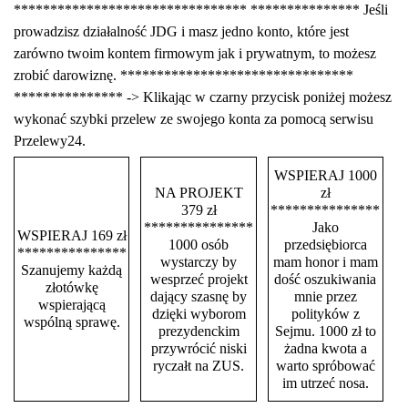
******************************** *************** Jeśli
prowadzisz działalność JDG i masz jedno konto, które jest
zarówno twoim kontem firmowym jak i prywatnym, to możesz
zrobić darowiznę. ********************************
*************** -> Klikając w czarny przycisk poniżej możesz
wykonać szybki przelew ze swojego konta za pomocą serwisu
Przelewy24.
WSPIERAJ 1000
NA PROJEKT
zł
379 zł
***************
***************
Jako
WSPIERAJ 169 zł
1000 osób
przedsiębiorca
***************
wystarczy by
mam honor i mam
Szanujemy każdą
wesprzeć projekt
dość oszukiwania
złotówkę
dający szasnę by
mnie przez
wspierającą
dzięki wyborom
polityków z
wspólną sprawę.
prezydenckim
Sejmu. 1000 zł to
przywrócić niski
żadna kwota a
ryczałt na ZUS.
warto spróbować
im utrzeć nosa.