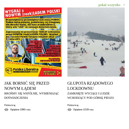
pokaż wszystko
JAK BORNIĆ SIĘ PRZED
GŁUPOTA RZĄDOWEGO
NOWYM ŁĄDEM
LOCKDOWNU
BROŃMY SIĘ WSPÓLNIE, WYMIENIAJĄC
ZAMKNIĘTE WYCIĄGI I LUDZIE
DOŚWIADCZENIA
WCHODZĄCY POD GÓRKĘ PIESZO.
Polska kraj.
Polska kraj.
Oglądane
12881
razy
Oglądane
12128
razy