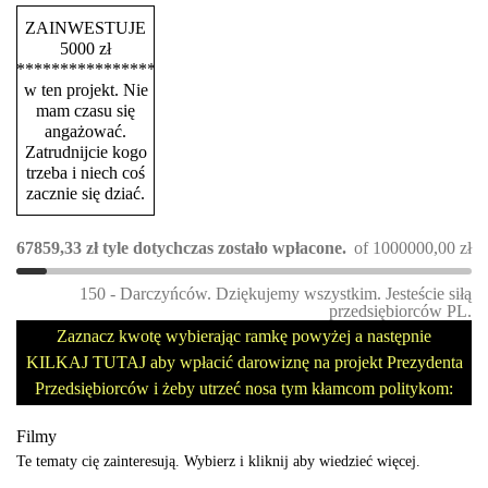
ZAINWESTUJE
5000 zł
****************
w ten projekt. Nie
mam czasu się
angażować.
Zatrudnijcie kogo
trzeba i niech coś
zacznie się dziać.
67859,33
zł
tyle dotychczas zostało wpłacone.
of
1000000,00
zł
150 - Darczyńców. Dziękujemy wszystkim. Jesteście siłą
przedsiębiorców PL.
Zaznacz kwotę wybierając ramkę powyżej a następnie
KILKAJ TUTAJ aby wpłacić darowiznę na projekt Prezydenta
Przedsiębiorców i żeby utrzeć nosa tym kłamcom politykom:
Filmy
Te tematy cię zainteresują. Wybierz i kliknij aby wiedzieć więcej.