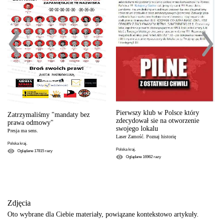
Pierwszy klub w Polsce który
Zatrzymaliśmy "mandaty bez
zdecydował sie na otworzenie
prawa odmowy"
swojego lokalu
Presja ma sens.
Laser Zamość. Poznaj historię
Polska kraj.
Polska kraj.
Oglądane
17815
razy
Oglądane
16962
razy
Zdjęcia
Oto wybrane dla Ciebie materiały, powiązane kontekstowo artykuły.