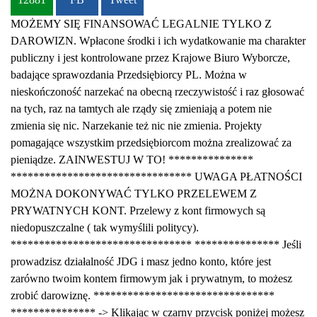
MOŻEMY SIĘ FINANSOWAĆ LEGALNIE TYLKO Z
DAROWIZN. Wpłacone środki i ich wydatkowanie ma charakter
publiczny i jest kontrolowane przez Krajowe Biuro Wyborcze,
badające sprawozdania Przedsiębiorcy PL. Można w
nieskończoność narzekać na obecną rzeczywistość i raz głosować
na tych, raz na tamtych ale rządy się zmieniają a potem nie
zmienia się nic. Narzekanie też nic nie zmienia. Projekty
pomagające wszystkim przedsiębiorcom można zrealizować za
pieniądze. ZAINWESTUJ W TO! ***************
******************************** UWAGA PŁATNOŚCI
MOŻNA DOKONYWAĆ TYLKO PRZELEWEM Z
PRYWATNYCH KONT. Przelewy z kont firmowych są
niedopuszczalne ( tak wymyślili politycy).
******************************** *************** Jeśli
prowadzisz działalność JDG i masz jedno konto, które jest
zarówno twoim kontem firmowym jak i prywatnym, to możesz
zrobić darowiznę. ********************************
*************** -> Klikając w czarny przycisk poniżej możesz