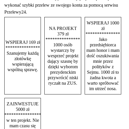
wykonać szybki przelew ze swojego konta za pomocą serwisu
Przelewy24.
WSPIERAJ 1000
NA PROJEKT
zł
379 zł
***************
***************
Jako
WSPIERAJ 169 zł
1000 osób
przedsiębiorca
***************
wystarczy by
mam honor i mam
Szanujemy każdą
wesprzeć projekt
dość oszukiwania
złotówkę
dający szasnę by
mnie przez
wspierającą
dzięki wyborom
polityków z
wspólną sprawę.
prezydenckim
Sejmu. 1000 zł to
przywrócić niski
żadna kwota a
ryczałt na ZUS.
warto spróbować
im utrzeć nosa.
ZAINWESTUJE
5000 zł
****************
w ten projekt. Nie
mam czasu się