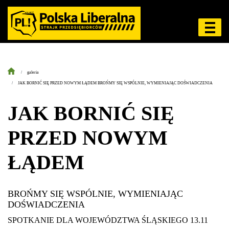
galeria
JAK BORNIĆ SIĘ PRZED NOWYM ŁĄDEM BROŃMY SIĘ WSPÓLNIE, WYMIENIAJĄC DOŚWIADCZENIA
JAK BORNIĆ SIĘ
PRZED NOWYM
ŁĄDEM
BROŃMY SIĘ WSPÓLNIE, WYMIENIAJĄC
DOŚWIADCZENIA
SPOTKANIE DLA WOJEWÓDZTWA ŚLĄSKIEGO 13.11