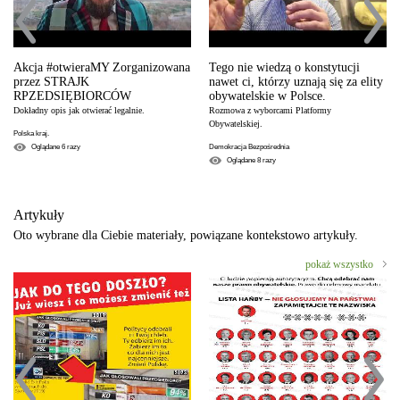
Akcja #otwieraMY Zorganizowana
Tego nie wiedzą o konstytucji
przez STRAJK
nawet ci, którzy uznają się za elity
RPZEDSIĘBIORCÓW
obywatelskie w Polsce.
Dokładny opis jak otwierać legalnie.
Rozmowa z wyborcami Platformy
Obywatelskiej.
Polska kraj.
Oglądane
6
razy
Demokracja Bezpośrednia
Oglądane
8
razy
Artykuły
Oto wybrane dla Ciebie materiały, powiązane kontekstowo artykuły.
pokaż wszystko