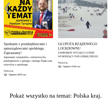
Spotkanie z przedsiębiorcami i
GŁUPOTA RZĄDOWEGO
samorządowcami opolskiego.
LOCKDOWNU
Zapraszamy!
ZAMKNIĘTE WYCIĄGI I LUDZIE
WCHODZĄCY POD GÓRKĘ PIESZO.
Zapraszamy sympatyków, wolnościowców,
przedsiębiorców z górnego i dolnego Śląska oraz
Polska kraj.
oczywiście z opolskiego.
Oglądane
12118
razy
Polska kraj.
Oglądane
19079
razy
Pokaż wszystko na temat: Polska kraj.