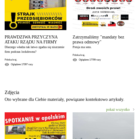
PRAWDZIWA PRZYCZYNA
Zatrzymaliśmy "mandaty bez
ATAKU RZĄDU NA FIRMY
prawa odmowy"
Dlaczego władza tak łatwo zgadza się niszczenie
Presja ma sens.
firm podczas lockdownu?
Polska kraj.
Polska kraj.
Oglądane
17799
razy
Oglądane
17397
razy
Zdjęcia
Oto wybrane dla Ciebie materiały, powiązane kontekstowo artykuły.
pokaż wszystko