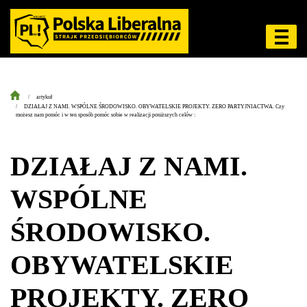
artykuł
DZIAŁAJ Z NAMI. WSPÓLNE ŚRODOWISKO. OBYWATELSKIE PROJEKTY. ZERO PARTYJNIACTWA. Czy
możesz nam pomóc i w ten sposób pomóc sobie w realizacji poniższych celów :
DZIAŁAJ Z NAMI.
WSPÓLNE
ŚRODOWISKO.
OBYWATELSKIE
PROJEKTY. ZERO