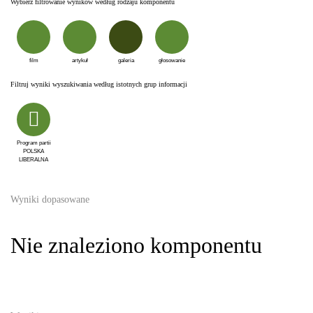
Wybierz filtrowanie wyników według rodzaju komponentu
film
artykuł
galeria
głosowanie
Filtruj wyniki wyszukiwania według istotnych grup informacji
Program partii
POLSKA
LIBERALNA
Wyniki dopasowane
Nie znaleziono komponentu