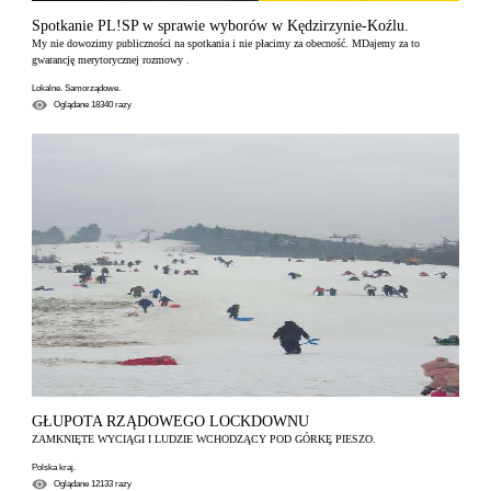
Spotkanie PL!SP w sprawie wyborów w Kędzirzynie-Koźlu.
My nie dowozimy publiczności na spotkania i nie płacimy za obecność. MDajemy za to
gwarancję merytorycznej rozmowy .
Lokalne. Samorządowe.
Oglądane
18340
razy
GŁUPOTA RZĄDOWEGO LOCKDOWNU
ZAMKNIĘTE WYCIĄGI I LUDZIE WCHODZĄCY POD GÓRKĘ PIESZO.
Polska kraj.
Oglądane
12133
razy