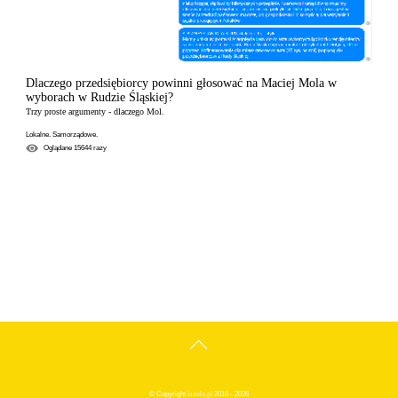
Dlaczego przedsiębiorcy powinni głosować na Maciej Mola w
wyborach w Rudzie Śląskiej?
Trzy proste argumenty - dlaczego Mol.
Lokalne. Samorządowe.
Oglądane
15644
razy
GÓRA
© Copyright
iam4u.pl
2016 - 2026