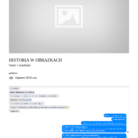
HISTORIA W OBRAZKACH
Szury i oszołomy
polityka
Oglądane
18710
razy