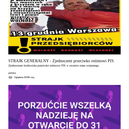
STRAJK GENERALNY - Zjednoczeni przeciwko reżimowi PIS.
Zjednoczone środowiska przeciwko reżimowi PIS w rocznice stanu wojennego.
polityka
Oglądane
20196
razy