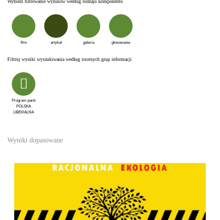
Wybierz filtrowanie wyników według rodzaju komponentu
film
artykuł
galeria
głosowanie
Filtruj wyniki wyszukiwania według istotnych grup informacji
Program partii
POLSKA
LIBERALNA
Wyniki dopasowane