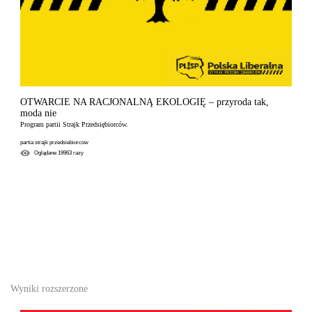
OTWARCIE NA RACJONALNĄ EKOLOGIĘ – przyroda tak,
moda nie
Program partii Strajk Przedsiębiorców.
partia strajk przedsiebiorcow
Oglądane
19963
razy
Wyniki rozszerzone