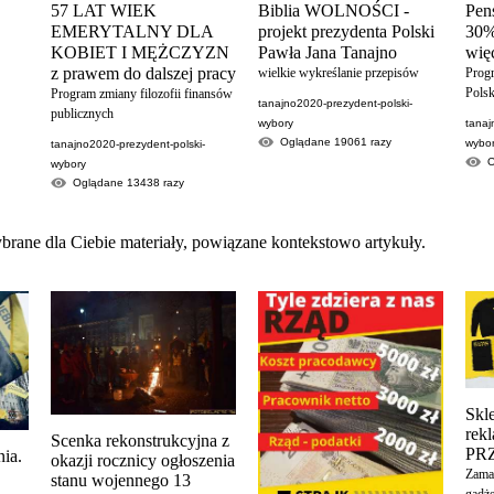
57 LAT WIEK
Biblia WOLNOŚCI -
Pens
EMERYTALNY DLA
projekt prezydenta Polski
30%
KOBIET I MĘŻCZYZN
Pawła Jana Tanajno
więc
z prawem do dalszej pracy
wielkie wykreślanie przepisów
Prog
Polsk
Program zmiany filozofii finansów
tanajno2020-prezydent-polski-
publicznych
wybory
tanaj
Oglądane
19061
razy
wybo
tanajno2020-prezydent-polski-
wybory
Oglądane
13438
razy
brane dla Ciebie materiały, powiązane kontekstowo artykuły.
Skl
re
Scenka rekonstrukcyjna z
PR
ia.
okazji rocznicy ogłoszenia
Zamaw
stanu wojennego 13
gadże