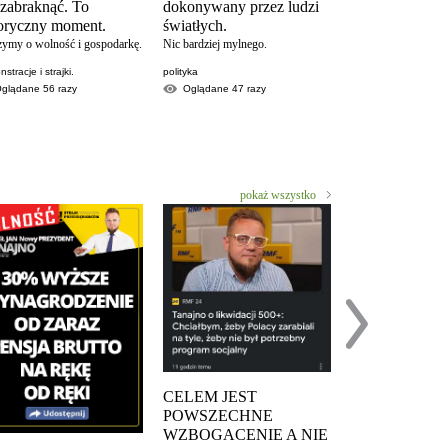
 zabraknąć. To
dokonywany przez ludzi
w wykonaniu Krzy
toryczny moment.
światłych.
Woźniaka. Popularne
YouTubera.
zymy o wolność i gospodarkę.
Nic bardziej mylnego.
partia strajk przedsi
stracje i strajki.
polityka
Oglądane
9607
Oglądane
56
razy
Oglądane
47
razy
pokaż wszystko
PO PIERWSZ
WOLNOŚĆ D
OBYWATELI
punkt 1 DEKLAR
CELEM JEST
NIEPODLEGŁOŚC
POWSZECHNE
BEZPARTYJNEG
WZBOGACENIE A NIE
PREZYDENTA