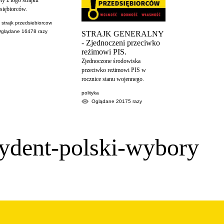
naiwnym aby w
siębiorców.
dane przekazy
ministerstwo.
a strajk przedsiebiorcow
Oglądane
16478
razy
STRAJK GENERALNY
Walcząc z koronawi
- Zjednoczeni przeciwko
ograniczył Polakom
reżimowi PIS.
raportów
Zjednoczone środowiska
polityka
przeciwko reżimowi PIS w
Oglądane
1208
rocznice stanu wojennego.
polityka
Oglądane
20175
razy
zydent-polski-wybory