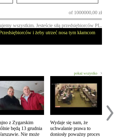
of
1000000,00
zł
ujemy wszystkim. Jesteście siłą przedsiębiorców PL.
rzedsiębiorców i żeby utrzeć nosa tym kłamcom
pokaż wszystko
ajno z Zygarskim
Wydaje się nam, że
Analiza postul
ólnie będą 13 grudnia
uchwalanie prawa to
prostestu "Zat
arszawie. Nie może
doniosły poważny proces
KoronaKRYZ