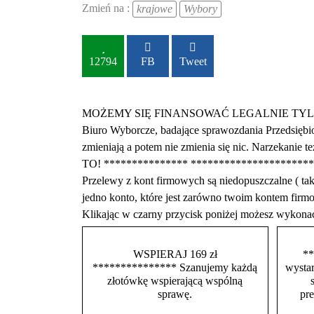
Zmień na :
krajowe
Wybory
12794
FB
Tweet
MOŻEMY SIĘ FINANSOWAĆ LEGALNIE TYLKO Z DARO
Biuro Wyborcze, badające sprawozdania Przedsiębio
zmieniają a potem nie zmienia się nic. Narzekani
TO! *************** ****************
Przelewy z kont firmowych są niedopuszczalne ( 
jedno konto, które jest zarówno twoim kontem f
Klikając w czarny przycisk poniżej możesz wykona
WSPIERAJ 169 zł
**
*************** Szanujemy każdą
wystar
złotówkę wspierającą wspólną
sprawę.
pr