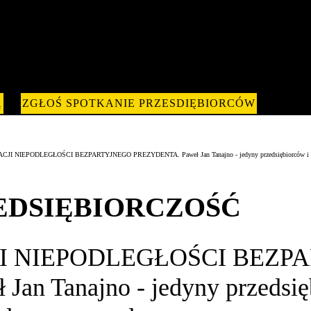
Ą
ZGŁOŚ SPOTKANIE PRZESDIĘBIORCÓW
IEPODLEGŁOŚCI BEZPARTYJNEGO PREZYDENTA. Paweł Jan Tanajno - jedyny przedsiębiorców i woln
EDSIĘBIORCZOŚĆ
JI NIEPODLEGŁOŚCI BEZP
n Tanajno - jedyny przedsię