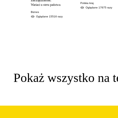
Polska kraj.
Wariaci u steru państwa.
Oglądane
17675
razy
Biznes
Oglądane
15516
razy
Pokaż wszystko na t