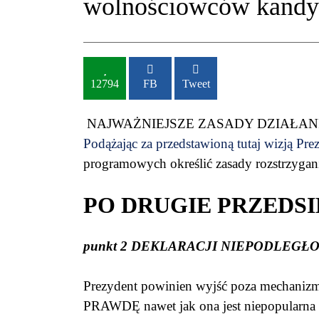
wolnościowców kandyd
12794
FB
Tweet
NAJWAŻNIEJSZE ZASADY DZIAŁA
Podążając za przedstawioną tutaj wizją Pre
programowych określić zasady rozstrzygania
PO DRUGIE PRZEDS
punkt 2 DEKLARACJI NIEPODLEG
Prezydent powinien wyjść poza mechanizm
PRAWDĘ nawet jak ona jest niepopularna 