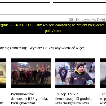
150 - Darczyńców. Dzięk
tępnie KILKAJ TUTAJ aby wpłacić darowiznę na projekt Prezydenta P
politykom:
ty cię zainteresują. Wybierz i kliknij aby wiedzieć więcej.
Podsumowanie
Relacja TVN z
Tan
demonstracji 13 grudnia.
demonstracji 13 grudnia.
wsp
ity
Podziękowania!
w W
Strajk przedsiębiorców. Strajk