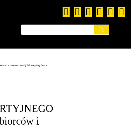
ościowców kandydat na prezydenta.
ARTYJNEGO
biorców i