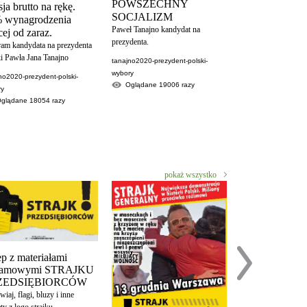
POWSZECHNY
ja brutto na rękę.
krajowe
SOCJALIZM
 wynagrodzenia
Oglądane
1871
Paweł Tanajno kandydat na
ej od zaraz.
prezydenta.
ram kandydata na prezydenta
i Pawła Jana Tanajno
tanajno2020-prezydent-polski-
wybory
no2020-prezydent-polski-
Oglądane
19006
razy
ry
Oglądane
18054
razy
pokaż wszystko
ep z materiałami
klamowymi STRAJKU
ZEDSIĘBIORCÓW
iaj, flagi, bluzy i inne
Trzeba być wy
ty z logo strajku