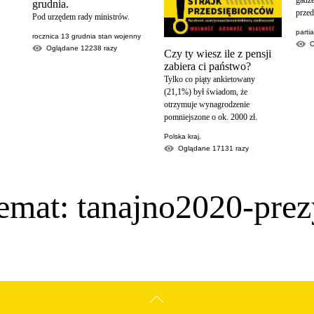
grudnia.
przed
Pod urzędem rady ministrów.
parti
rocznica 13 grudnia stan wojenny
Oglądane
12238
razy
Czy ty wiesz ile z pensji
zabiera ci państwo?
Tylko co piąty ankietowany
(21,1%) był świadom, że
otrzymuje wynagrodzenie
pomniejszone o ok. 2000 zł.
Polska kraj.
Oglądane
17131
razy
emat: tanajno2020-pre
GÓRA