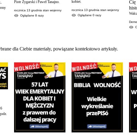
.
kobiet.
Cię
Piotr Zygarski i Paweł Tanajno.
his
ormy
rocznica 13 grudnia stan wojenny
rocznica 13 grudnia stan wojenny
Walc
Oglądane
0
razy
Oglądane
8
razy
Demon
brane dla Ciebie materiały, powiązane kontekstowo artykuły.
16
godz.