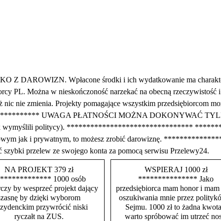
WIZN. Wpłacone środki i ich wydatkowanie ma charakter publ
rcy PL. Można w nieskończoność narzekać na obecną rzeczywistość i ra
e też nic nie zmienia. Projekty pomagające wszystkim przedsiębiorco
**************** UWAGA PŁATNOŚCI MOŻNA DOKONYWAĆ 
tak wymyślili politycy). ******************************** *******
irmowym jak i prywatnym, to możesz zrobić darowiznę. ***********
ć szybki przelew ze swojego konta za pomocą serwisu Przelewy24.
NA PROJEKT 379 zł
WSPIERAJ 1000 zł
************* 1000 osób
*************** Jako
czy by wesprzeć projekt dający
przedsiębiorca mam honor i mam
szasnę by dzięki wyborom
oszukiwania mnie przez polityk
ezydenckim przywrócić niski
Sejmu. 1000 zł to żadna kwota
ryczałt na ZUS.
warto spróbować im utrzeć nos