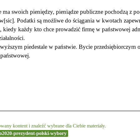
 ma swoich pieniędzy, pieniądze publiczne pochodzą z po
w[sic]. Podatki są możliwe do ściągania w kwotach zapewni
a, kiedy każdy kto chce prowadzić firmę w państwowej admi
iałalności.
jwyższym piedestale w państwie. Bycie przedsiębiorczym 
i państwowej.
any kontent i znaleźć wybrane dla Ciebie materiały.
o2020-prezydent-polski-wybory