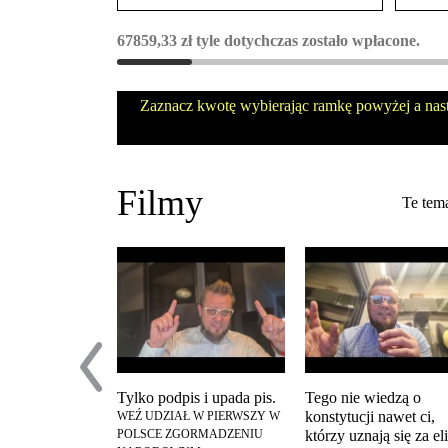
67859,33
zł
tyle dotychczas zostało wpłacone.
Zaznacz kwotę wybierając ramkę powyżej a nas
Filmy
Te tema
Tylko podpis i upada pis.
Tego nie wiedzą o
konstytucji nawet ci,
WEŹ UDZIAŁ W PIERWSZY W
POLSCE ZGORMADZENIU
którzy uznają się za el