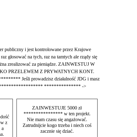
iczny i jest kontrolowane przez Krajowe
z głosować na tych, raz na tamtych ale rządy się
m można zrealizować za pieniądze. ZAINWESTUJ W
TYLKO PRZELEWEM Z PRYWATNYCH KONT.
******** Jeśli prowadzisz działalność JDG i masz
********************* *************** ->
ZAINWESTUJE 5000 zł
**************** w ten projekt.
 dość
Nie mam czasu się angażować.
ów z
Zatrudnijcie kogo trzeba i niech coś
 a
zacznie się dziać.
a.