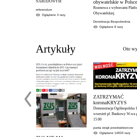
NARODOWYM
obywatelskie w Polsce
Rozmowa z wyborcami Platf
referendum
Obywatelskiej.
Oglądane
3
razy
Demokracja Bezpośrednia
Oglądane
8
razy
Artykuły
Oto wy
ZATRZYMAĆ
koronaKRYZYS
Demonstracja Ogólnopolska 
wrzesień pl. Bankowy W-wa 
15:00
partia strajk przedsiebiorcow
Oglądane
14833
razy