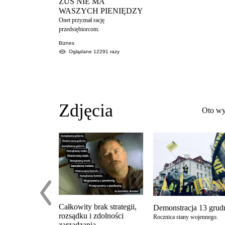
ZUS NIE MA
WASZYCH PIENIĘDZY
Onet przyznał rację
przedsiębiorcom.
Biznes
Oglądane
12291
razy
Zdjęcia
Oto wy
Całkowity brak strategii,
Demonstracja 13 grudn
rozsądku i zdolności
Rocznica stany wojennego.
zarządzania.