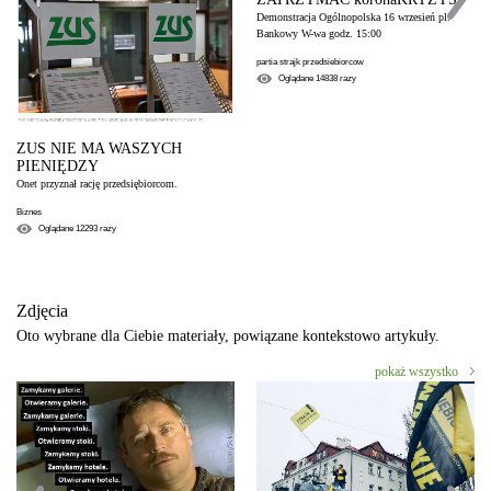
Demonstracja Ogólnopolska 16 wrzesień pl.
Bankowy W-wa godz. 15:00
partia strajk przedsiebiorcow
Oglądane
14838
razy
ZUS NIE MA WASZYCH
PIENIĘDZY
Onet przyznał rację przedsiębiorcom.
Biznes
Oglądane
12293
razy
Zdjęcia
Oto wybrane dla Ciebie materiały, powiązane kontekstowo artykuły.
pokaż wszystko