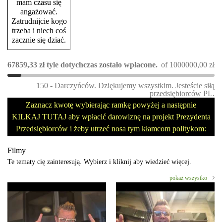
mam czasu się
angażować.
Zatrudnijcie kogo
trzeba i niech coś
zacznie się dziać.
67859,33
zł
tyle dotychczas zostało wpłacone.
of
1000000,00
zł
150 - Darczyńców. Dziękujemy wszystkim. Jesteście siłą
przedsiębiorców PL.
Zaznacz kwotę wybierając ramkę powyżej a następnie
KILKAJ TUTAJ aby wpłacić darowiznę na projekt Prezydenta
Przedsiębiorców i żeby utrzeć nosa tym kłamcom politykom:
Filmy
Te tematy cię zainteresują. Wybierz i kliknij aby wiedzieć więcej.
pokaż wszystko