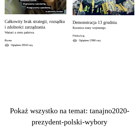
Całkowity brak strategii, rozsądku
Demonstracja 13 grudnia.
i zdolności zarządzania.
Rocznica stany wojennego.
Wariaci u steru państwa.
Polska kraj.
Oglądane
17680
razy
Biznes
Oglądane
15519
razy
Pokaż wszystko na temat: tanajno2020-
prezydent-polski-wybory