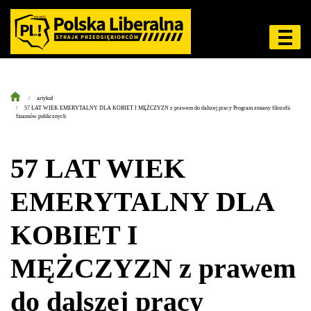
artykuł
57 LAT WIEK EMERYTALNY DLA KOBIET I MĘŻCZYZN z prawem do dalszej pracy Program zmiany filozofii
finansów publicznych
57 LAT WIEK
EMERYTALNY DLA
KOBIET I
MĘŻCZYZN z prawem
do dalszej pracy