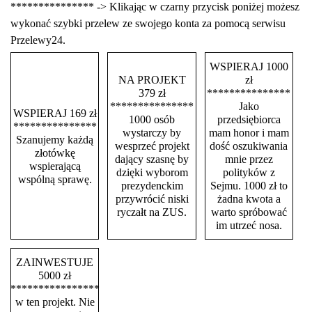
*************** -> Klikając w czarny przycisk poniżej możesz
wykonać szybki przelew ze swojego konta za pomocą serwisu
Przelewy24.
WSPIERAJ 1000
NA PROJEKT
zł
379 zł
***************
***************
Jako
WSPIERAJ 169 zł
1000 osób
przedsiębiorca
***************
wystarczy by
mam honor i mam
Szanujemy każdą
wesprzeć projekt
dość oszukiwania
złotówkę
dający szasnę by
mnie przez
wspierającą
dzięki wyborom
polityków z
wspólną sprawę.
prezydenckim
Sejmu. 1000 zł to
przywrócić niski
żadna kwota a
ryczałt na ZUS.
warto spróbować
im utrzeć nosa.
ZAINWESTUJE
5000 zł
****************
w ten projekt. Nie