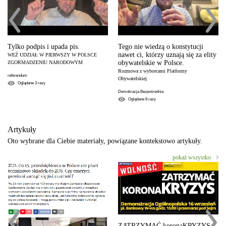
Tylko podpis i upada pis.
Tego nie wiedzą o konstytucji
nawet ci, którzy uznają się za elity
WEŹ UDZIAŁ W PIERWSZY W POLSCE
obywatelskie w Polsce.
ZGORMADZENIU NARODOWYM
Rozmowa z wyborcami Platformy
referendum
Obywatelskiej.
Oglądane
3
razy
Demokracja Bezpośrednia
Oglądane
8
razy
Artykuły
Oto wybrane dla Ciebie materiały, powiązane kontekstowo artykuły.
pokaż wszystko
ZATRZYMAĆ koronaKRYZYS