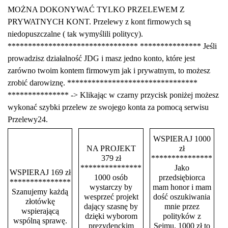
MOŻNA DOKONYWAĆ TYLKO PRZELEWEM Z
PRYWATNYCH KONT. Przelewy z kont firmowych są
niedopuszczalne ( tak wymyślili politycy).
******************************** *************** Jeśli
prowadzisz działalność JDG i masz jedno konto, które jest
zarówno twoim kontem firmowym jak i prywatnym, to możesz
zrobić darowiznę. ********************************
*************** -> Klikając w czarny przycisk poniżej możesz
wykonać szybki przelew ze swojego konta za pomocą serwisu
Przelewy24.
WSPIERAJ 1000
NA PROJEKT
zł
379 zł
***************
***************
Jako
WSPIERAJ 169 zł
1000 osób
przedsiębiorca
***************
wystarczy by
mam honor i mam
Szanujemy każdą
wesprzeć projekt
dość oszukiwania
złotówkę
dający szasnę by
mnie przez
wspierającą
dzięki wyborom
polityków z
wspólną sprawę.
prezydenckim
Sejmu. 1000 zł to