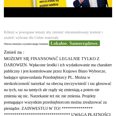
Kliknij w powiązane tematy aby zmienić rekomendowany kontent i
znaleźć wybrane dla Ciebie materiały.
Lokalne. Samorządowe.
Obecna tematyka wyszukiwanego kontentu
Zmień na :
MOŻEMY SIĘ FINANSOWAĆ LEGALNIE TYLKO Z
DAROWIZN. Wpłacone środki i ich wydatkowanie ma charakter
publiczny i jest kontrolowane przez Krajowe Biuro Wyborcze,
badające sprawozdania Przedsiębiorcy PL. Można w
nieskończoność narzekać na obecną rzeczywistość i raz głosować
na tych, raz na tamtych ale rządy się zmieniają a potem nie
zmienia się nic. Narzekanie też nic nie zmienia. Projekty
pomagające wszystkim przedsiębiorcom można zrealizować za
pieniądze. ZAINWESTUJ W TO! ***************
******************************** UWAGA PŁATNOŚCI