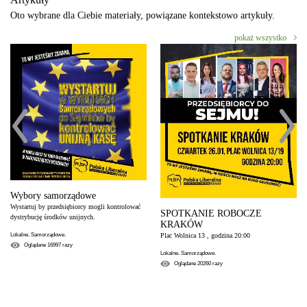
Oto wybrane dla Ciebie materiały, powiązane kontekstowo artykuły.
pokaż wszystko
Wybory samorządowe
Wystartuj by przedsiębiorcy mogli kontrolować
SPOTKANIE ROBOCZE
dystrybucję środków unijnych.
KRAKÓW
Plac Wolnica 13 , godzina 20:00
Lokalne. Samorządowe.
Oglądane
16997
razy
Lokalne. Samorządowe.
Oglądane
20260
razy