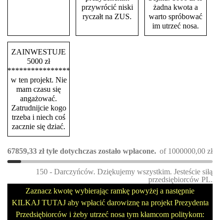
przywrócić niski
żadna kwota a
ryczałt na ZUS.
warto spróbować
im utrzeć nosa.
ZAINWESTUJE
5000 zł
****************
w ten projekt. Nie
mam czasu się
angażować.
Zatrudnijcie kogo
trzeba i niech coś
zacznie się dziać.
67859,33
zł
tyle dotychczas zostało wpłacone.
of
1000000,00
zł
150 - Darczyńców. Dziękujemy wszystkim. Jesteście siłą
przedsiębiorców PL.
Zaznacz kwotę wybierając ramkę powyżej a następnie
KILKAJ TUTAJ aby wpłacić darowiznę na projekt Prezydenta
Przedsiębiorców i żeby utrzeć nosa tym kłamcom politykom: