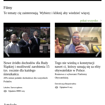
Filmy
Te tematy cię zainteresują. Wybierz i kliknij aby wiedzieć więcej.
pokaż wszystko
Nowe źródło dochodów dla Rudy
Tego nie wiedzą o konstytucji
Śląskiej i możliwość zarobienia 15
nawet ci, którzy uznają się za elity
tys. rocznie dla każdego
obywatelskie w Polsce.
mieszkańca.
Rozmowa z wyborcami Platformy
Obywatelskiej.
20% niższe podatki dochodowe dla wszystkich
Polaków.
Demokracja Bezpośrednia
Oglądane
8
razy
Lokalne. Samorządowe.
Oglądane
49965
razy
Artykuły