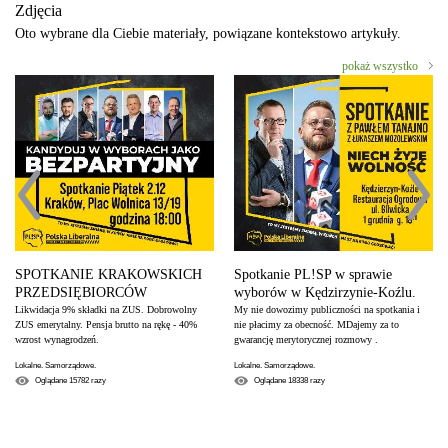
Zdjęcia
Oto wybrane dla Ciebie materiały, powiązane kontekstowo artykuły.
pokaż wszystko
Spotkanie PL!SP w sprawie
SPOTKANIE KRAKOWSKICH
wyborów w Kędzirzynie-Koźlu.
PRZEDSIĘBIORCÓW
My nie dowozimy publiczności na spotkania i
Likwidacja 9% składki na ZUS. Dobrowolny
nie płacimy za obecność. MDajemy za to
ZUS emerytalny. Pensja brutto na rękę - 40%
gwarancję merytorycznej rozmowy .
wzrost wynagrodzeń.
Lokalne. Samorządowe.
Lokalne. Samorządowe.
Oglądane
18338
razy
Oglądane
15782
razy