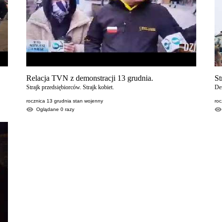
Relacja TVN z demonstracji 13 grudnia.
St
Strajk przedsiębiorców. Strajk kobiet.
Dem
rocznica 13 grudnia stan wojenny
roc
Oglądane
0
razy