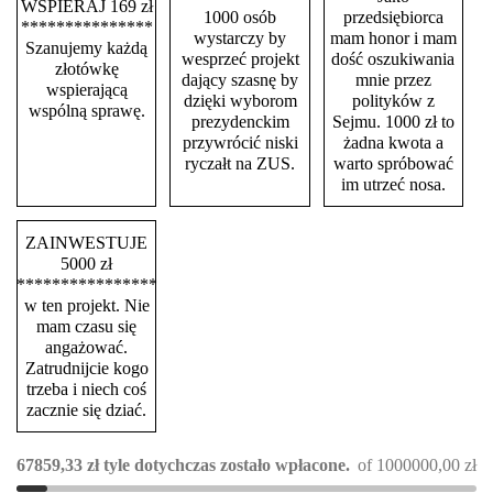
WSPIERAJ 169 zł
1000 osób
przedsiębiorca
***************
wystarczy by
mam honor i mam
Szanujemy każdą
wesprzeć projekt
dość oszukiwania
złotówkę
dający szasnę by
mnie przez
wspierającą
dzięki wyborom
polityków z
wspólną sprawę.
prezydenckim
Sejmu. 1000 zł to
przywrócić niski
żadna kwota a
ryczałt na ZUS.
warto spróbować
im utrzeć nosa.
ZAINWESTUJE
5000 zł
****************
w ten projekt. Nie
mam czasu się
angażować.
Zatrudnijcie kogo
trzeba i niech coś
zacznie się dziać.
67859,33
zł
tyle dotychczas zostało wpłacone.
of
1000000,00
zł