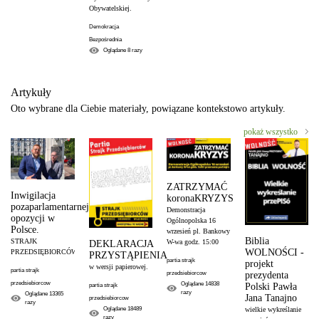
Obywatelskiej.
Demokracja
Bezpośrednia
Oglądane
8
razy
Artykuły
Oto wybrane dla Ciebie materiały, powiązane kontekstowo artykuły.
pokaż wszystko
ZATRZYMAĆ
Inwigilacja
koronaKRYZYS
pozaparlamentarnej
Demonstracja
opozycji w
Ogólnopolska 16
Polsce.
wrzesień pl. Bankowy
Biblia
STRAJK
W-wa godz. 15:00
DEKLARACJA
WOLNOŚCI -
PRZEDSIĘBIORCÓW.
PRZYSTĄPIENIA
partia strajk
projekt
w wersji papierowej.
partia strajk
prezydenta
przedsiebiorcow
przedsiebiorcow
Oglądane
14838
Polski Pawła
partia strajk
razy
Oglądane
13365
Jana Tanajno
przedsiebiorcow
razy
wielkie wykreślanie
Oglądane
18489
razy