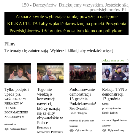
150 - Darczyńców. Dziękujemy wszystkim. Jesteście siłą
przedsiębiorców PL.
Zaznacz kwotę wybierając ramkę powyżej a następnie
KILKAJ TUTAJ aby wpłacić darowiznę na projekt Prezydenta
Przedsiębiorców i żeby utrzeć nosa tym kłamcom politykom:
Filmy
Te tematy cię zainteresują. Wybierz i kliknij aby wiedzieć więcej.
pokaż wszystko
Tylko podpis i
Tego nie
Podsumowanie
Relacja TVN z
upada pis.
wiedzą o
demonstracji
demonstracji
konstytucji
13 grudnia.
13 grudnia.
WEŹ UDZIAŁ W
nawet ci,
Podziękowania!
PIERWSZY W
Strajk
POLSCE
którzy uznają
przedsiębiorców.
Piotr Zygarski i
ZGORMADZENIU
się za elity
Strajk kobiet.
Paweł Tanajno.
NARODOWYM
obywatelskie w
rocznica 13 grudnia stan
rocznica 13 grudnia stan
Polsce.
referendum
wojenny
wojenny
Rozmowa z
Oglądane
3
razy
Oglądane
0
razy
Oglądane
8
razy
wyborcami Platformy