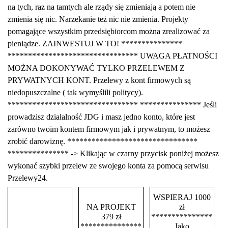
na tych, raz na tamtych ale rządy się zmieniają a potem nie
zmienia się nic. Narzekanie też nic nie zmienia. Projekty
pomagające wszystkim przedsiębiorcom można zrealizować za
pieniądze. ZAINWESTUJ W TO! ***************
******************************** UWAGA PŁATNOŚCI
MOŻNA DOKONYWAĆ TYLKO PRZELEWEM Z
PRYWATNYCH KONT. Przelewy z kont firmowych są
niedopuszczalne ( tak wymyślili politycy).
******************************** *************** Jeśli
prowadzisz działalność JDG i masz jedno konto, które jest
zarówno twoim kontem firmowym jak i prywatnym, to możesz
zrobić darowiznę. ********************************
*************** -> Klikając w czarny przycisk poniżej możesz
wykonać szybki przelew ze swojego konta za pomocą serwisu
Przelewy24.
WSPIERAJ 1000
NA PROJEKT
zł
379 zł
***************
***************
Jako