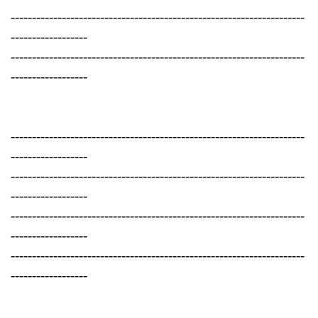
---------------------------------------------------------------------
------------------
---------------------------------------------------------------------
------------------
---------------------------------------------------------------------
------------------
---------------------------------------------------------------------
------------------
---------------------------------------------------------------------
------------------
---------------------------------------------------------------------
------------------