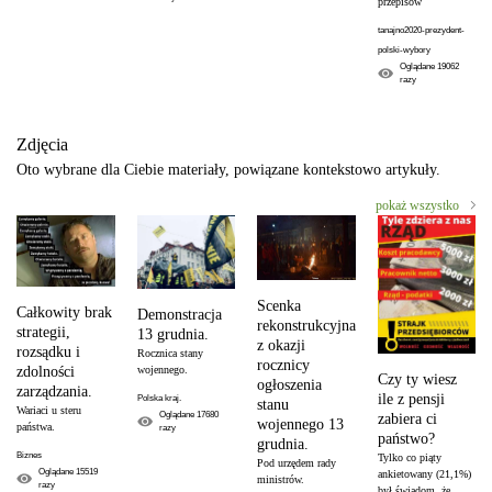
przepisów
tanajno2020-prezydent-
polski-wybory
Oglądane
19062
razy
Zdjęcia
Oto wybrane dla Ciebie materiały, powiązane kontekstowo artykuły.
pokaż wszystko
Scenka
Całkowity brak
Demonstracja
rekonstrukcyjna
strategii,
13 grudnia.
z okazji
rozsądku i
Rocznica stany
rocznicy
wojennego.
zdolności
Czy ty wiesz
ogłoszenia
zarządzania.
ile z pensji
Polska kraj.
stanu
Wariaci u steru
Oglądane
17680
zabiera ci
wojennego 13
państwa.
razy
państwo?
grudnia.
Biznes
Tylko co piąty
Pod urzędem rady
Oglądane
15519
ankietowany (21,1%)
ministrów.
razy
był świadom, że