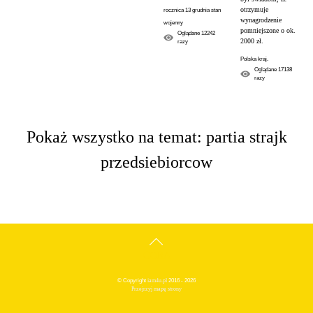
otrzymuje
rocznica 13 grudnia stan
wynagrodzenie
wojenny
pomniejszone o ok.
Oglądane
12242
2000 zł.
razy
Polska kraj.
Oglądane
17138
razy
Pokaż wszystko na temat: partia strajk
przedsiebiorcow
GÓRA
© Copyright
iam4u.pl
2016 - 2026
Przejrzyj mapę strony