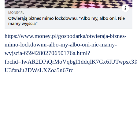
https://www.money.pl/gospodarka/otwieraja-biznes-
mimo-lockdownu-albo-my-albo-oni-nie-mamy-
wyjscia-6594280270650176a.html?
fbclid=IwAR2DPiQrMoVqbgI1ddqIK7Cx6IUTwpsx3f
U3fanJu2DWsLXZoa5n67rc