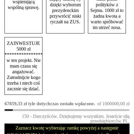
wspierającą
dzięki wyborom
polityków z
wspólną sprawę.
prezydenckim
Sejmu. 1000 zł to
przywrócić niski
żadna kwota a
ryczałt na ZUS.
warto spróbować
im utrzeć nosa.
ZAINWESTUJE
5000 zł
****************
w ten projekt. Nie
mam czasu się
angażować.
Zatrudnijcie kogo
trzeba i niech coś
zacznie się dziać.
67859,33
zł
tyle dotychczas zostało wpłacone.
of
1000000,00
zł
150 - Darczyńców. Dziękujemy wszystkim. Jesteście siłą
przedsiębiorców PL.
Zaznacz kwotę wybierając ramkę powyżej a następnie