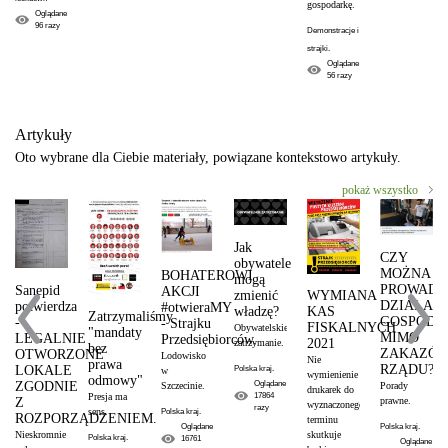
gospodarkę.
Oglądane
96
razy
Demonstracje i
strajki.
Oglądane
56
razy
Artykuły
Oto wybrane dla Ciebie materiały, powiązane kontekstowo artykuły.
pokaż wszystko
Jak
CZY
obywatele
MOŻNA
BOHATEROWI
mogą
PROWADZ
Sanepid
AKCJI
zmienić
WYMIANA
DZIAŁAL
potwierdza
#otwieraMY
władzę?
KAS
Zatrzymaliśmy
GOSPODA
-
- Strajku
FISKALNYCH
Obywatelskie
"mandaty
MIMO
LEGALNIE
Przedsiębiorców.
2021
zatrzymanie.
bez
ZAKAZÓ
OTWORZONE
Lodowisko
Nie
prawa
RZĄDU?
LOKALE
Polska kraj.
w
wymienienie
odmowy"
Oglądane
ZGODNIE
Porady
Szczecinie.
drukarek do
Presja ma
17864
prawne.
Z
wyznaczonego
razy
sens.
Polska kraj.
ROZPORZĄDZENIEM.
terminu
Polska kraj.
Oglądane
Nieskromnie
skutkuje
Polska kraj.
16761
Oglądane