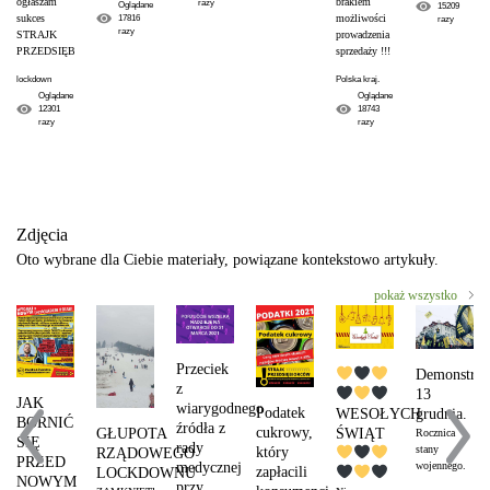
ogłaszam
brakiem
razy
Oglądane
15209
sukces
możliwości
17816
razy
razy
STRAJK
prowadzenia
PRZEDSIĘBIORCÓW
sprzedaży !!!
lockdown
Polska kraj.
Oglądane
Oglądane
12301
18743
razy
razy
Zdjęcia
Oto wybrane dla Ciebie materiały, powiązane kontekstowo artykuły.
pokaż wszystko
Przeciek
Demonstrac
z
13
JAK
wiarygodnego
Podatek
WESOŁYCH
grudnia.
BORNIĆ
źródła z
cukrowy,
ŚWIĄT
GŁUPOTA
Rocznica
SIĘ
rady
stany
który
RZĄDOWEGO
PRZED
wojennego.
medycznej
zapłacili
LOCKDOWNU
NOWYM
przy