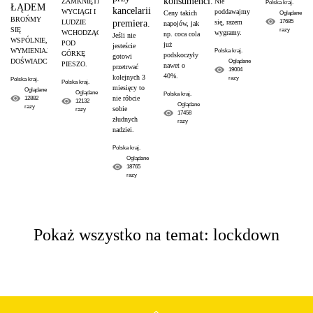
konsumenci.
Nie
ZAMKNIĘTE
Polska kraj.
ŁĄDEM
kancelarii
poddawajmy
WYCIĄGI I
Ceny takich
Oglądane
BROŃMY
się, razem
17685
premiera.
LUDZIE
napojów, jak
SIĘ
razy
wygramy.
WCHODZĄCY
np. coca cola
Jeśli nie
WSPÓLNIE,
POD
już
jesteście
WYMIENIAJĄC
Polska kraj.
GÓRKĘ
podskoczyły
gotowi
DOŚWIADCZENIA
Oglądane
PIESZO.
nawet o
przetrwać
19004
40%.
kolejnych 3
razy
Polska kraj.
Polska kraj.
miesięcy to
Oglądane
Oglądane
Polska kraj.
nie róbcie
12882
12132
Oglądane
razy
sobie
razy
17458
złudnych
razy
nadziei.
Polska kraj.
Oglądane
18765
razy
Pokaż wszystko na temat: lockdown