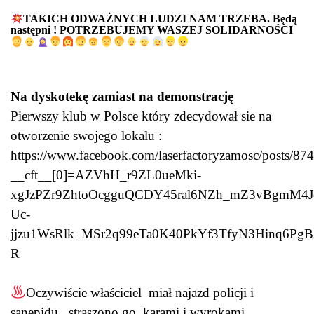
TAKICH ODWAŻNYCH LUDZI NAM TRZEBA. Będą
następni ! POTRZEBUJEMY WASZEJ SOLIDARNOŚCI
Na dyskotekę zamiast na demonstrację
Pierwszy klub w Polsce który zdecydował sie na
otworzenie swojego lokalu :
https://www.facebook.com/laserfactoryzamosc/posts/
__cft__[0]=AZVhH_r9ZL0ueMki-
xgJzPZr9ZhtoOcgguQCDY45ral6NZh_mZ3vBgmM4Jc
Uc-
jjzu1WsRlk_MSr2q99eTa0K40PkYf3TfyN3Hinq6
R
Oczywiście właściciel miał najazd policji i
sanepidu, straszono go karami i wyrokami,