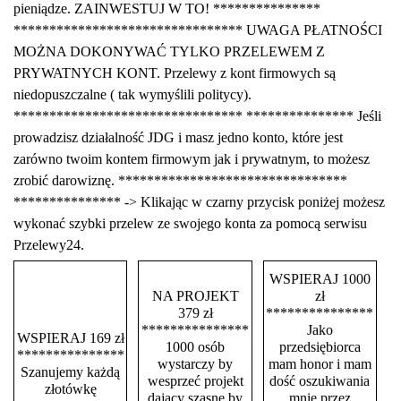
pieniądze. ZAINWESTUJ W TO! ***************
******************************** UWAGA PŁATNOŚCI
MOŻNA DOKONYWAĆ TYLKO PRZELEWEM Z
PRYWATNYCH KONT. Przelewy z kont firmowych są
niedopuszczalne ( tak wymyślili politycy).
******************************** *************** Jeśli
prowadzisz działalność JDG i masz jedno konto, które jest
zarówno twoim kontem firmowym jak i prywatnym, to możesz
zrobić darowiznę. ********************************
*************** -> Klikając w czarny przycisk poniżej możesz
wykonać szybki przelew ze swojego konta za pomocą serwisu
Przelewy24.
WSPIERAJ 1000
NA PROJEKT
zł
379 zł
***************
***************
Jako
WSPIERAJ 169 zł
1000 osób
przedsiębiorca
***************
wystarczy by
mam honor i mam
Szanujemy każdą
wesprzeć projekt
dość oszukiwania
złotówkę
dający szasnę by
mnie przez