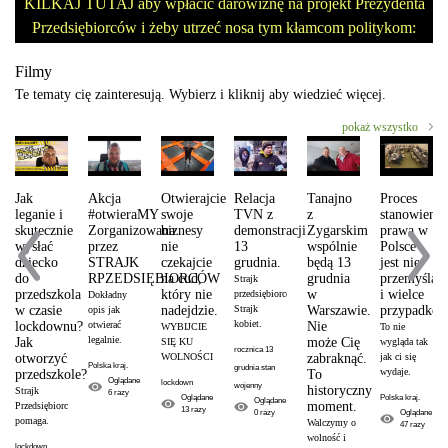
KILKAJ TUTAJ aby wpłacić darowiznę na projekt Prezydenta
Przedsiębiorców i żeby utrzeć nosa tym kłamcom politykom:
Filmy
Te tematy cię zainteresują. Wybierz i kliknij aby wiedzieć więcej.
pokaż wszystko
Jak
Akcja
Otwierajcie
Relacja
Tanajno
Proces
leganie i
#otwieraMY
swoje
TVN z
z
stanowienia
skutecznie
Zorganizowana
biznesy
demonstracji
Zygarskim
prawa w
wysłać
przez
nie
13
wspólnie
Polsce
dziecko
STRAJK
czekajcie
grudnia.
będą 13
jest nie
do
RPZEDSIĘBIORCÓW
na cud,
grudnia
przemyślan
Strajk
przedszkola
który nie
w
i wielce
przedsiębiorców.
Dokładny
w czasie
nadejdzie.
Strajk
Warszawie.
przypadkow
opis jak
kobiet.
lockdownu?
otwierać
Nie
WYBIJCIE
To nie
legalnie.
Jak
może Cię
SIĘ KU
wygląda tak
rocznica 13
otworzyć
WOLNOŚCI
zabraknąć.
jak ci się
Polska kraj.
grudnia stan
wydaje.
przedszkole?
To
Oglądane
lockdown
wojenny
historyczny
Strajk
6
razy
Oglądane
Polska kraj.
Oglądane
moment.
Przedsiębiorców
13
razy
0
razy
Oglądane
pomaga.
Walczymy o
47
razy
wolność i
lockdown