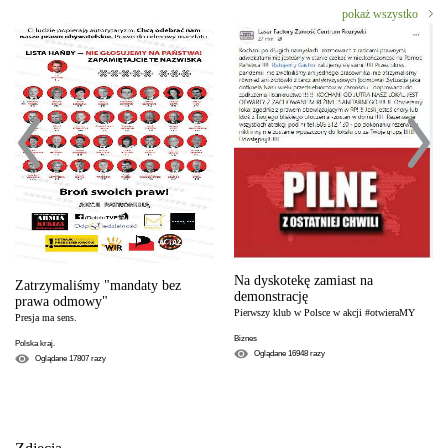
pokaż wszystko
Na dyskotekę zamiast na
Zatrzymaliśmy "mandaty bez
demonstrację
prawa odmowy"
Pierwszy klub w Polsce w akcji #otwieraMY
Presja ma sens.
Biznes
Polska kraj.
Oglądane
16948
razy
Oglądane
17807
razy