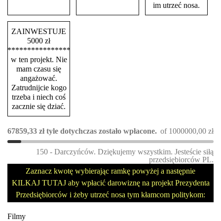
im utrzeć nosa.
ZAINWESTUJE
5000 zł
****************
w ten projekt. Nie
mam czasu się
angażować.
Zatrudnijcie kogo
trzeba i niech coś
zacznie się dziać.
67859,33
zł
tyle dotychczas zostało wpłacone.
of
1000000,00
zł
150 - Darczyńców. Dziękujemy wszystkim. Jesteście siłą
przedsiębiorców PL.
Zaznacz kwotę wybierając ramkę powyżej a następnie
KILKAJ TUTAJ aby wpłacić darowiznę na projekt Prezydenta
Przedsiębiorców i żeby utrzeć nosa tym kłamcom politykom:
Filmy