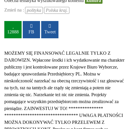
Obecna tematyka wyszukiwanego kontentu
kultura
Zmień na :
polityka
Polska kraj.
12888
FB
Tweet
MOŻEMY SIĘ FINANSOWAĆ LEGALNIE TYLKO Z
DAROWIZN. Wpłacone środki i ich wydatkowanie ma charakter
publiczny i jest kontrolowane przez Krajowe Biuro Wyborcze,
badające sprawozdania Przedsiębiorcy PL. Można w
nieskończoność narzekać na obecną rzeczywistość i raz głosować
na tych, raz na tamtych ale rządy się zmieniają a potem nie
zmienia się nic. Narzekanie też nic nie zmienia. Projekty
pomagające wszystkim przedsiębiorcom można zrealizować za
pieniądze. ZAINWESTUJ W TO! ***************
******************************** UWAGA PŁATNOŚCI
MOŻNA DOKONYWAĆ TYLKO PRZELEWEM Z