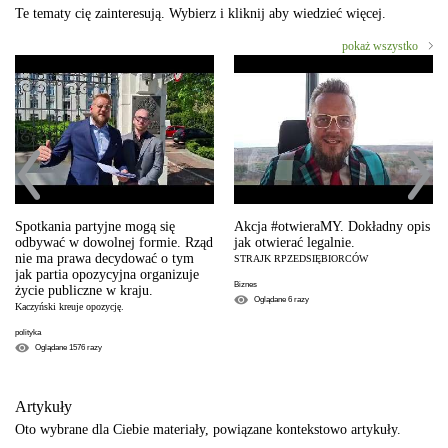
Te tematy cię zainteresują. Wybierz i kliknij aby wiedzieć więcej.
pokaż wszystko
Spotkania partyjne mogą się
Akcja #otwieraMY. Dokładny opis
odbywać w dowolnej formie. Rząd
jak otwierać legalnie.
nie ma prawa decydować o tym
STRAJK RPZEDSIĘBIORCÓW
jak partia opozycyjna organizuje
Biznes
życie publiczne w kraju.
Oglądane
6
razy
Kaczyński kreuje opozycję.
polityka
Oglądane
1576
razy
Artykuły
Oto wybrane dla Ciebie materiały, powiązane kontekstowo artykuły.