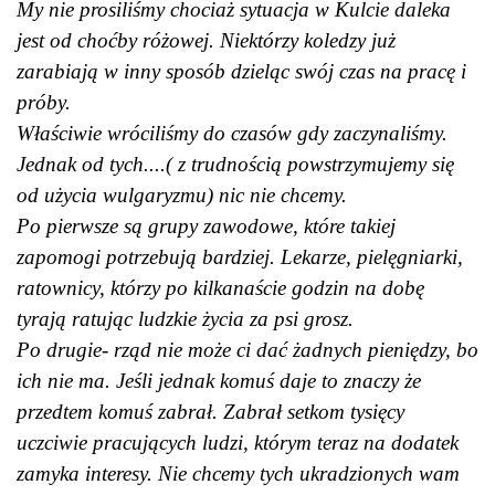
My nie prosiliśmy chociaż sytuacja w Kulcie daleka
jest od choćby różowej. Niektórzy koledzy już
zarabiają w inny sposób dzieląc swój czas na pracę i
próby.
Właściwie wróciliśmy do czasów gdy zaczynaliśmy.
Jednak od tych....( z trudnością powstrzymujemy się
od użycia wulgaryzmu) nic nie chcemy.
Po pierwsze są grupy zawodowe, które takiej
zapomogi potrzebują bardziej. Lekarze, pielęgniarki,
ratownicy, którzy po kilkanaście godzin na dobę
tyrają ratując ludzkie życia za psi grosz.
Po drugie- rząd nie może ci dać żadnych pieniędzy, bo
ich nie ma. Jeśli jednak komuś daje to znaczy że
przedtem komuś zabrał. Zabrał setkom tysięcy
uczciwie pracujących ludzi, którym teraz na dodatek
zamyka interesy. Nie chcemy tych ukradzionych wam