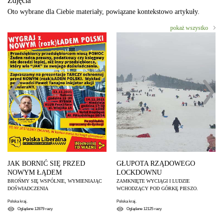
Zdjęcia
Oto wybrane dla Ciebie materiały, powiązane kontekstowo artykuły.
pokaż wszystko
JAK BORNIĆ SIĘ PRZED
GŁUPOTA RZĄDOWEGO
NOWYM ŁĄDEM
LOCKDOWNU
BROŃMY SIĘ WSPÓLNIE, WYMIENIAJĄC
ZAMKNIĘTE WYCIĄGI I LUDZIE
DOŚWIADCZENIA
WCHODZĄCY POD GÓRKĘ PIESZO.
Polska kraj.
Polska kraj.
Oglądane
12879
razy
Oglądane
12125
razy