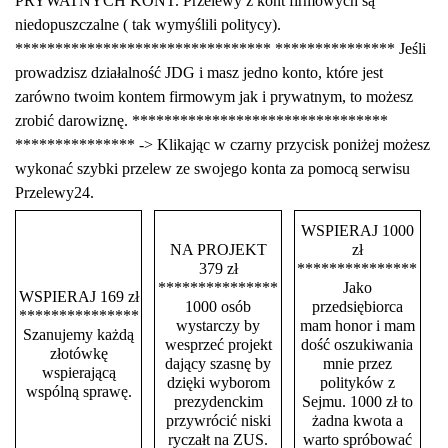
PRYWATNYCH KONT. Przelewy z kont firmowych są
niedopuszczalne ( tak wymyślili politycy).
******************************** *************** Jeśli
prowadzisz działalność JDG i masz jedno konto, które jest
zarówno twoim kontem firmowym jak i prywatnym, to możesz
zrobić darowiznę. ********************************
*************** -> Klikając w czarny przycisk poniżej możesz
wykonać szybki przelew ze swojego konta za pomocą serwisu
Przelewy24.
WSPIERAJ 1000
NA PROJEKT
zł
379 zł
***************
***************
Jako
WSPIERAJ 169 zł
1000 osób
przedsiębiorca
***************
wystarczy by
mam honor i mam
Szanujemy każdą
wesprzeć projekt
dość oszukiwania
złotówkę
dający szasnę by
mnie przez
wspierającą
dzięki wyborom
polityków z
wspólną sprawę.
prezydenckim
Sejmu. 1000 zł to
przywrócić niski
żadna kwota a
ryczałt na ZUS.
warto spróbować