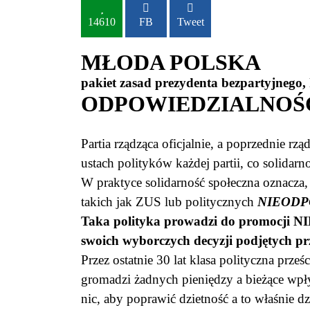
14610
FB
Tweet
MŁODA POLSKA
pakiet zasad prezydenta bezpartyjnego
ODPOWIEDZIALNOŚĆ 
Partia rządząca oficjalnie, a poprzednie rz
ustach polityków każdej partii, co solida
W praktyce solidarność społeczna oznacza, 
takich jak ZUS lub politycznych
NIEODP
Taka polityka prowadzi do promocj
swoich wyborczych decyzji podjętych pr
Przez ostatnie 30 lat klasa polityczna pr
gromadzi żadnych pieniędzy a bieżące wpł
nic, aby poprawić dzietność a to właśnie