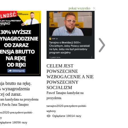
pokaż wszystko
PO PIERWSZ
WOLNOŚĆ D
OBYWATELI
punkt 1 DEKLAR
CELEM JEST
NIEPODLEGŁOŚC
POWSZECHNE
BEZPARTYJNEG
WZBOGACENIE A NIE
PREZYDENTA
POWSZECHNY
ja brutto na rękę.
krajowe
SOCJALIZM
 wynagrodzenia
Oglądane
1871
Paweł Tanajno kandydat na
ej od zaraz.
prezydenta.
ram kandydata na prezydenta
i Pawła Jana Tanajno
tanajno2020-prezydent-polski-
wybory
no2020-prezydent-polski-
Oglądane
19014
razy
ry
Oglądane
18056
razy