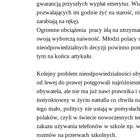
gwarancją przyszłych wypłat emerytur. Wi
pozwalających im godnie żyć na starość, 
zarabiają na rękę).
Ogromne obciążenia pracy idą na utrzymani
swoją wyborczą naiwność. Młodzi polacy 
nieodpowiedzialnych decyzji powinno poni
tym na końcu artykułu.
Kolejny problem nieodpowiedzialności obywa
od lewej do prawej potęgowali najróżniesze
obywatela, ale nie ma już nawt prawnika i
instynktowny w życiu natrafia co chwila n
tego mało, politycy nie ustają w pomysłach
polaków, czyli w świecie nowoczesnych tec
zakazu używania telefonów w szkole np. w 
rozmów na przerwach szkolnych.