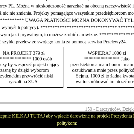
rcy PL. Można w nieskończoność narzekać na obecną rzeczywistość i ra
e też nic nie zmienia. Projekty pomagające wszystkim przedsiębiorco
**************** UWAGA PŁATNOŚCI MOŻNA DOKONYWAĆ 
tak wymyślili politycy). ******************************** *******
irmowym jak i prywatnym, to możesz zrobić darowiznę. ***********
ć szybki przelew ze swojego konta za pomocą serwisu Przelewy24.
NA PROJEKT 379 zł
WSPIERAJ 1000 zł
************* 1000 osób
*************** Jako
czy by wesprzeć projekt dający
przedsiębiorca mam honor i mam
szasnę by dzięki wyborom
oszukiwania mnie przez polityk
ezydenckim przywrócić niski
Sejmu. 1000 zł to żadna kwota
ryczałt na ZUS.
warto spróbować im utrzeć nos
150 - Darczyńców. Dzięk
tępnie KILKAJ TUTAJ aby wpłacić darowiznę na projekt Prezydenta P
politykom: