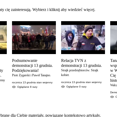
ty cię zainteresują. Wybierz i kliknij aby wiedzieć więcej.
Podsumowanie
Relacja TVN z
Tan
demonstracji 13 grudnia.
demonstracji 13 grudnia.
wsp
ity
Podziękowania!
w W
Strajk przedsiębiorców. Strajk
.
kobiet.
Cię
Piotr Zygarski i Paweł Tanajno.
his
ormy
rocznica 13 grudnia stan wojenny
rocznica 13 grudnia stan wojenny
Walc
Oglądane
0
razy
Oglądane
8
razy
Demon
brane dla Ciebie materiały, powiązane kontekstowo artykuły.