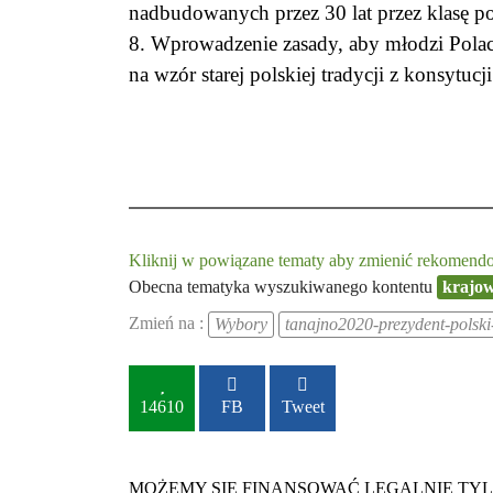
nadbudowanych przez 30 lat przez klasę p
8. Wprowadzenie zasady, aby młodzi Polac
na wzór starej polskiej tradycji z konsyt
Kliknij w powiązane tematy aby zmienić rekomendow
Obecna tematyka wyszukiwanego kontentu
krajo
Zmień na :
Wybory
tanajno2020-prezydent-polsk
14610
FB
Tweet
MOŻEMY SIĘ FINANSOWAĆ LEGALNIE TYLKO Z DARO