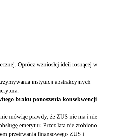
łecznej. Oprócz wzniosłej ideii rosnącej w
utrzymywania instytucji abstrakcyjnych
erytura.
ego braku ponoszenia konsekwencji
, nie mówiąc prawdy, że ZUS nie ma i nie
sługę emerytur. Przez lata nie zrobiono
kiem przetrwania finansowego ZUS i