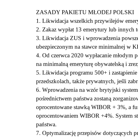
ZASADY PAKIETU MŁODEJ POLSKI
1. Likwidacja wszelkich przywilejów eme
2. Zakaz wypłat 13 emerytury lub innych
3. Likwidacja ZUS i wprowadzenia powsz
ubezpieczonym na stawce minimalnej w K
4. Od czerwca 2020 wypłacanie młodym pol
na minimalną emeryturę obywatelską i zr
5. Likwidacja programu 500+ i zastąpienie
przedszkolach, także prywatnych, jeśli z
6. Wprowadzenia na wzór brytyjski system
pośrednictwem państwa zostaną zorganizow
oprocentowane stawką WIBOR + 3%, a fund
oprocentowaniem WIBOR +4%. System stwor
państwa.
7. Optymalizację przepisów dotyczących pro