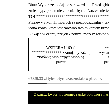
Biuro Wyborcze, badające sprawozdania Przedsiębio
zmieniają a potem nie zmienia się nic. Narzekani
TO! *************** ****************
Przelewy z kont firmowych są niedopuszczalne ( 
jedno konto, które jest zarówno twoim kontem f
Klikając w czarny przycisk poniżej możesz wykona
WSPIERAJ 169 zł
**
*************** Szanujemy każdą
wystar
złotówkę wspierającą wspólną
sprawę.
pr
67859,33
zł
tyle dotychczas zostało wpłacone.
Zaznacz kwotę wybierając ramkę powyżej a nas