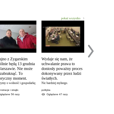
pokaż wszystko
ajno z Zygarskim
Wydaje się nam, że
Analiza postul
ólnie będą 13 grudnia
uchwalanie prawa to
prostestu "Zat
arszawie. Nie może
doniosły poważny proces
KoronaKRYZ
 zabraknąć. To
dokonywany przez ludzi
w wykonaniu Krzy
toryczny moment.
światłych.
Woźniaka. Popularne
YouTubera.
zymy o wolność i gospodarkę.
Nic bardziej mylnego.
partia strajk przedsi
stracje i strajki.
polityka
Oglądane
9607
Oglądane
56
razy
Oglądane
47
razy