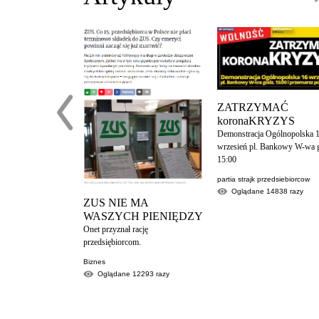
ZATRZYMAĆ
koronaKRYZYS
Demonstracja Ogólnopolska 
wrzesień pl. Bankowy W-wa 
15:00
partia strajk przedsiebiorcow
Oglądane
14838
razy
ZUS NIE MA
WASZYCH PIENIĘDZY
Onet przyznał rację
przedsiębiorcom.
Biznes
Oglądane
12293
razy