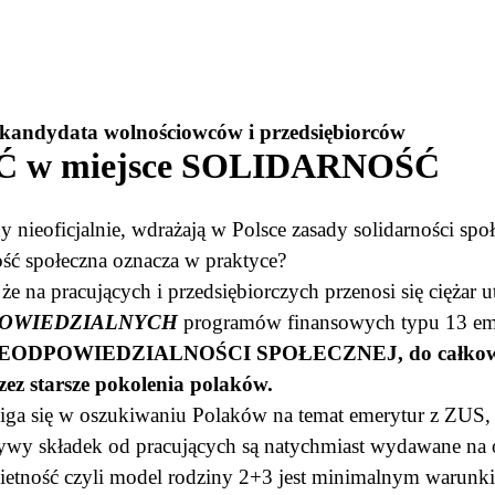
, kandydata wolnościowców i przedsiębiorców
w miejsce SOLIDARNOŚĆ
ądy nieoficjalnie, wdrażają w Polsce zasady solidarności spo
rność społeczna oznacza w praktyce?
że na pracujących i przedsiębiorczych przenosi się ciężar 
OWIEDZIALNYCH
programów finansowych typu 13 em
i NIEODPOWIEDZIALNOŚCI SPOŁECZNEJ, do całkowit
zez starsze pokolenia polaków.
ześciga się w oszukiwaniu Polaków na temat emerytur z ZUS
ywy składek od pracujących są natychmiast wydawane na ob
 dzietność czyli model rodziny 2+3 jest minimalnym warun