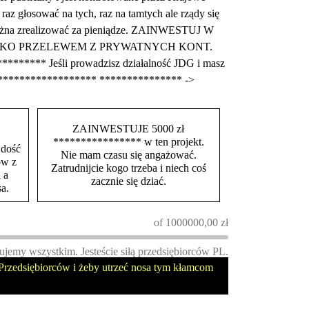
z głosować na tych, raz na tamtych ale rządy się
m można zrealizować za pieniądze. ZAINWESTUJ W
TYLKO PRZELEWEM Z PRYWATNYCH KONT.
******** Jeśli prowadzisz działalność JDG i masz
********************* *************** ->
ZAINWESTUJE 5000 zł
**************** w ten projekt.
 dość
Nie mam czasu się angażować.
ów z
Zatrudnijcie kogo trzeba i niech coś
 a
zacznie się dziać.
a.
of
1000000,00
zł
ujemy wszystkim. Jesteście siłą przedsiębiorców PL.
rzedsiębiorców i żeby utrzeć nosa tym kłamcom