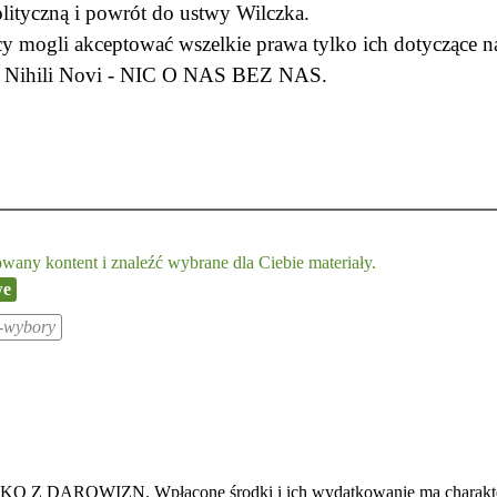
olityczną i powrót do ustwy Wilczka.
y mogli akceptować wszelkie prawa tylko ich dotyczące n
ucji Nihili Novi - NIC O NAS BEZ NAS.
any kontent i znaleźć wybrane dla Ciebie materiały.
we
i-wybory
WIZN. Wpłacone środki i ich wydatkowanie ma charakter publ