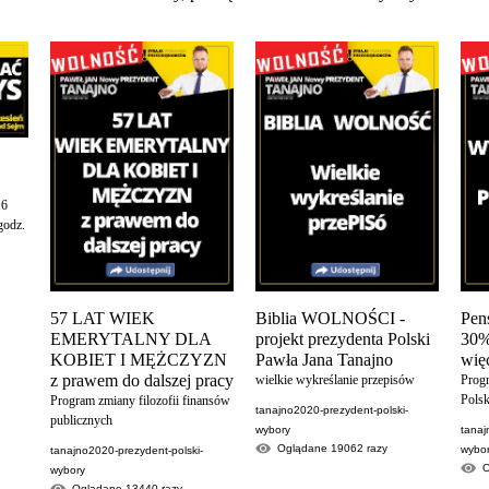
16
godz.
57 LAT WIEK
Biblia WOLNOŚCI -
Pens
EMERYTALNY DLA
projekt prezydenta Polski
30%
KOBIET I MĘŻCZYZN
Pawła Jana Tanajno
więc
z prawem do dalszej pracy
wielkie wykreślanie przepisów
Prog
Polsk
Program zmiany filozofii finansów
tanajno2020-prezydent-polski-
publicznych
wybory
tanaj
Oglądane
19062
razy
wybo
tanajno2020-prezydent-polski-
wybory
Oglądane
13440
razy