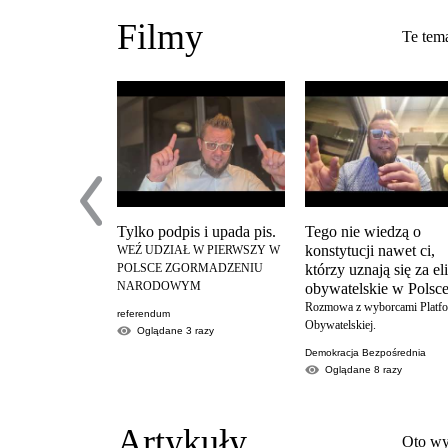
Filmy
Te tema
Tylko podpis i upada pis.
Tego nie wiedzą o
konstytucji nawet ci,
WEŹ UDZIAŁ W PIERWSZY W
POLSCE ZGORMADZENIU
którzy uznają się za el
NARODOWYM
obywatelskie w Polsce
Rozmowa z wyborcami Platf
referendum
Obywatelskiej.
Oglądane
3
razy
Demokracja Bezpośrednia
Oglądane
8
razy
Artykuły
Oto wy