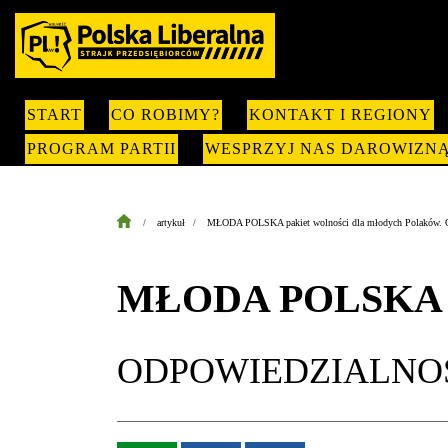
START
CO ROBIMY?
KONTAKT I REGIONY
PROGRAM PARTII
WESPRZYJ NAS DAROWIZN
artykuł
MŁODA POLSKA pakiet wolności dla młodych Polakó
MŁODA POLSKA pak
ODPOWIEDZIALNOŚĆ 