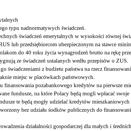
rytalnych
 tego typu nadnormatywych świadczeń.
echnych świadczeń emerytalnych w wysokości równej św
RUS lub przedsiębiorcom ubezpieczonym na stawce min
akom do 40 roku życia wynagrodzeń brutto na rękę przez
ezygnują ze świadczeń ustalanych wedłu przepisów o ZUS
 go świadczeniami z budżetu państwa na rzecz finansowani
abraknie miejsc w placówkach państwowych.
u finansowania pozabankowego kredytów na pierwsze mies
ane fundusze, na które Polacy będą mogli wpłacać swoje 
usze te będą mogły udzielać kredytów mieszkaniowych n
zony bez udziału śodków publicznych do finansowania k
wadzenia działalności gospodarczej dla małych i średnich 