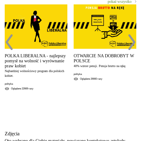
pokaż wszystko
POLKA LIBERALNA - najlepszy
OTWARCIE NA DOBROBYT W
pomysł na wolność i wyrównanie
POLSCE
praw kobiet
40% wzrost pensji. Pensja brutto na rękę.
Najbardziej wolnościowy program dla polskich
polityka
kobiet.
Oglądane
26660
razy
polityka
Oglądane
22669
razy
Zdjęcia
Oto wybrane dla Ciebie materiały, powiązane kontekstowo artykuły.