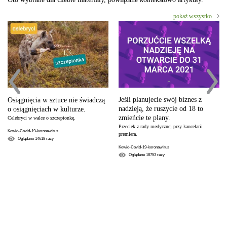
pokaż wszystko
Jeśli planujecie swój biznes z
Osiągnięcia w sztuce nie świadczą
nadzieją, że ruszycie od 18 to
o osiągnięciach w kulturze.
zmieńcie te plany.
Celebryci w walce o szczepionkę.
Przeciek z rady medycznej przy kancelarii
Kowid-Covid-19-koronawirus
premiera.
Oglądane
14618
razy
Kowid-Covid-19-koronawirus
Oglądane
18753
razy