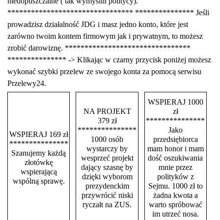
niedopuszczalne ( tak wymyślili politycy).
******************************** *************** Jeśli
prowadzisz działalność JDG i masz jedno konto, które jest
zarówno twoim kontem firmowym jak i prywatnym, to możesz
zrobić darowiznę. ********************************
*************** -> Klikając w czarny przycisk poniżej możesz
wykonać szybki przelew ze swojego konta za pomocą serwisu
Przelewy24.
WSPIERAJ 1000
NA PROJEKT
zł
379 zł
***************
***************
Jako
WSPIERAJ 169 zł
1000 osób
przedsiębiorca
***************
wystarczy by
mam honor i mam
Szanujemy każdą
wesprzeć projekt
dość oszukiwania
złotówkę
dający szasnę by
mnie przez
wspierającą
dzięki wyborom
polityków z
wspólną sprawę.
prezydenckim
Sejmu. 1000 zł to
przywrócić niski
żadna kwota a
ryczałt na ZUS.
warto spróbować
im utrzeć nosa.