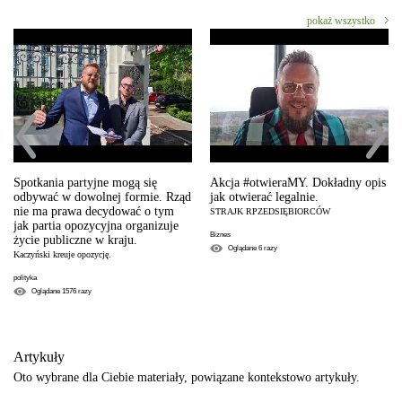
pokaż wszystko
Spotkania partyjne mogą się
Akcja #otwieraMY. Dokładny opis
odbywać w dowolnej formie. Rząd
jak otwierać legalnie.
nie ma prawa decydować o tym
STRAJK RPZEDSIĘBIORCÓW
jak partia opozycyjna organizuje
Biznes
życie publiczne w kraju.
Oglądane
6
razy
Kaczyński kreuje opozycję.
polityka
Oglądane
1576
razy
Artykuły
Oto wybrane dla Ciebie materiały, powiązane kontekstowo artykuły.