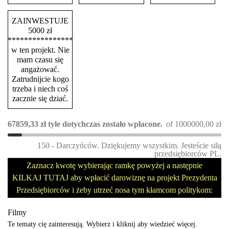
ZAINWESTUJE
5000 zł
****************
w ten projekt. Nie
mam czasu się
angażować.
Zatrudnijcie kogo
trzeba i niech coś
zacznie się dziać.
67859,33
zł
tyle dotychczas zostało wpłacone.
of
1000000,00
zł
150 - Darczyńców. Dziękujemy wszystkim. Jesteście siłą
przedsiębiorców PL.
Zaznacz kwotę wybierając ramkę powyżej a następnie
KILKAJ TUTAJ aby wpłacić darowiznę na projekt Prezydenta
Przedsiębiorców i żeby utrzeć nosa tym kłamcom politykom:
Filmy
Te tematy cię zainteresują. Wybierz i kliknij aby wiedzieć więcej.