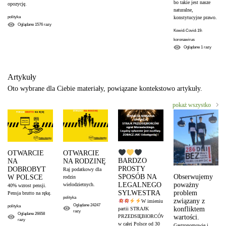
bo takie jest nasze
opozycję.
naturalne,
polityka
konstytucyjne prawo.
Oglądane
1576
razy
Kowid-Covid-19-
koronawirus
Oglądane
1
razy
Artykuły
Oto wybrane dla Ciebie materiały, powiązane kontekstowo artykuły.
pokaż wszystko
OTWARCIE
OTWARCIE
BARDZO
NA
NA RODZINĘ
PROSTY
DOBROBYT
Raj podatkowy dla
Obserwujemy
SPOSÓB NA
W POLSCE
rodzin
poważny
LEGALNEGO
wielodzietnych.
40% wzrost pensji.
problem
SYLWESTRA
Pensja brutto na rękę.
polityka
związany z
W imieniu
Oglądane
24247
polityka
konfliktem
partii STRAJK
razy
Oglądane
26658
wartości.
PRZEDSIĘBIORCÓW
razy
w całej Polsce od 30
Gastronomowie i