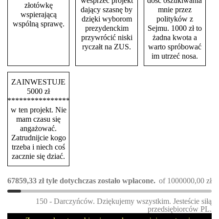
wesprzeć projekt
dość oszukiwania
złotówkę
dający szasnę by
mnie przez
wspierającą
dzięki wyborom
polityków z
wspólną sprawę.
prezydenckim
Sejmu. 1000 zł to
przywrócić niski
żadna kwota a
ryczałt na ZUS.
warto spróbować
im utrzeć nosa.
ZAINWESTUJE
5000 zł
****************
w ten projekt. Nie
mam czasu się
angażować.
Zatrudnijcie kogo
trzeba i niech coś
zacznie się dziać.
67859,33
zł
tyle dotychczas zostało wpłacone.
of
1000000,00
zł
150 - Darczyńców. Dziękujemy wszystkim. Jesteście siłą
przedsiębiorców PL.