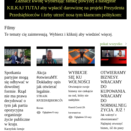
Zaznacz kwotę wybierając ramkę powyżej a następnie
KILKAJ TUTAJ aby wpłacić darowiznę na projekt Prezydenta
Przedsiębiorców i żeby utrzeć nosa tym kłamcom politykom:
Filmy
Te tematy cię zainteresują. Wybierz i kliknij aby wiedzieć więcej.
pokaż wszystko
Spotkania
Akcja
WYBIJCIE
OTWIERAMY
partyjne mogą
#otwieraMY.
SIĘ KU
BIZNESY.
się odbywać w
Dokładny opis
WOLNOŚCI
WRACAMY
dowolnej
jak otwierać
DO
Otwierajcie swoje
formie. Rząd
legalnie.
KUPOWANIA.
biznesy nie czekajcie
nie ma prawa
na cud, który nie
WRACAMY
STRAJK
nadejdzie.
decydować o
DO
RPZEDSIĘBIORCÓW
tym jak partia
NORMALNEGO
Kowid-Covid-19-
Biznes
opozycyjna
ŻYCIA. JUŻ !
Oglądane
6
razy
koronawirus
organizuje
Jak walczyć z
Oglądane
13
razy
życie publiczne
obostrzeniami?
w kraju.
Najlepiej otworzyć
biznes, iść do pracy
Kaczyński kreuje