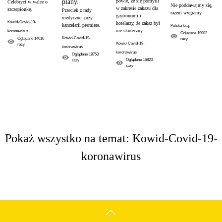
powie, że się pomylił
plany.
Celebryci w walce o
Nie poddawajmy się,
w zakresie zakazu dla
szczepionkę.
Przeciek z rady
razem wygramy.
gastronomi i
medycznej przy
Kowid-Covid-19-
hotelarzy, że zakaz był
kancelarii premiera.
Polska kraj.
nie skuteczny.
koronawirus
Oglądane
19002
Kowid-Covid-19-
Oglądane
14616
razy
Kowid-Covid-19-
razy
koronawirus
koronawirus
Oglądane
18753
Oglądane
16820
razy
razy
Pokaż wszystko na temat: Kowid-Covid-19-
koronawirus