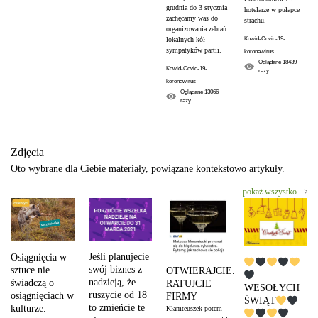
grudnia do 3 stycznia
hotelarze w pułapce
zachęcamy was do
strachu.
organizowania zebrań
Kowid-Covid-19-
lokalnych kół
sympatyków partii.
koronawirus
Oglądane
18439
Kowid-Covid-19-
razy
koronawirus
Oglądane
13066
razy
Zdjęcia
Oto wybrane dla Ciebie materiały, powiązane kontekstowo artykuły.
pokaż wszystko
Jeśli planujecie
Osiągnięcia w
swój biznes z
sztuce nie
OTWIERAJCIE.
nadzieją, że
świadczą o
RATUJCIE
WESOŁYCH
ruszycie od 18
osiągnięciach w
FIRMY
ŚWIĄT
to zmieńcie te
kulturze.
Kłamteuszek potem