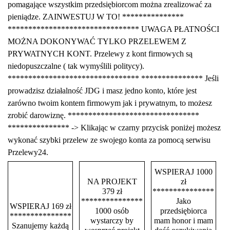
pomagające wszystkim przedsiębiorcom można zrealizować za
pieniądze. ZAINWESTUJ W TO! ***************
******************************** UWAGA PŁATNOŚCI
MOŻNA DOKONYWAĆ TYLKO PRZELEWEM Z
PRYWATNYCH KONT. Przelewy z kont firmowych są
niedopuszczalne ( tak wymyślili politycy).
******************************** *************** Jeśli
prowadzisz działalność JDG i masz jedno konto, które jest
zarówno twoim kontem firmowym jak i prywatnym, to możesz
zrobić darowiznę. ********************************
*************** -> Klikając w czarny przycisk poniżej możesz
wykonać szybki przelew ze swojego konta za pomocą serwisu
Przelewy24.
WSPIERAJ 1000
NA PROJEKT
zł
379 zł
***************
***************
Jako
WSPIERAJ 169 zł
1000 osób
przedsiębiorca
***************
wystarczy by
mam honor i mam
Szanujemy każdą