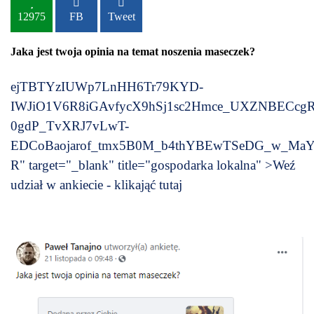
12975
FB
Tweet
Jaka jest twoja opinia na temat noszenia maseczek?
ejTBTYzIUWp7LnHH6Tr79KYD-
IWJiO1V6R8iGAvfycX9hSj1sc2Hmce_UXZNBECcg
0gdP_TvXRJ7vLwT-
EDCoBaojarof_tmx5B0M_b4thYBEwTSeDG_w_Ma
R" target="_blank" title="gospodarka lokalna" >Weź
udział w ankiecie - klikająć tutaj