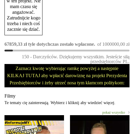
w ten projekt. Nie
mam czasu się
angażować.
Zatrudnijcie kogo
trzeba i niech coś
zacznie się dziać.
67859,33
zł
tyle dotychczas zostało wpłacone.
of
1000000,00
zł
150 - Darczyńców. Dziękujemy wszystkim. Jesteście siłą
przedsiębiorców PL.
Zaznacz kwotę wybierając ramkę powyżej a następnie
KILKAJ TUTAJ aby wpłacić darowiznę na projekt Prezydenta
Przedsiębiorców i żeby utrzeć nosa tym kłamcom politykom:
Filmy
Te tematy cię zainteresują. Wybierz i kliknij aby wiedzieć więcej.
pokaż wszystko