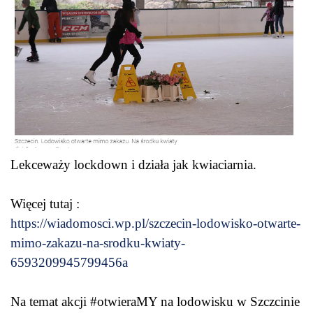
Lekceważy lockdown i działa jak kwiaciarnia.
Więcej tutaj :
https://wiadomosci.wp.pl/szczecin-lodowisko-otwarte-
mimo-zakazu-na-srodku-kwiaty-
6593209945799456a
Na temat akcji #otwieraMY na lodowisku w Szczcinie