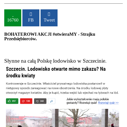
16760
FB
Tweet
BOHATEROWI AKCJI #otwieraMY - Strajku
Przedsiębiorców.
S
łynne na całą Polskę lodowisko w Szczecinie.