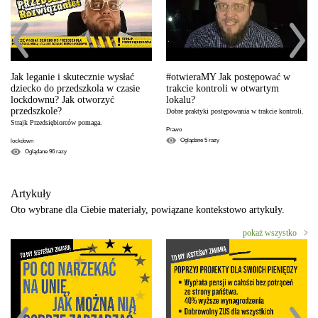
Jak leganie i skutecznie wysłać
#otwieraMY Jak postępować w
dziecko do przedszkola w czasie
trakcie kontroli w otwartym
lockdownu? Jak otworzyć
lokalu?
przedszkole?
Dobre praktyki postępowania w trakcie kontroli.
Strajk Przedsiębiorców pomaga.
Prawo
Oglądane
5
razy
lockdown
Oglądane
96
razy
Artykuły
Oto wybrane dla Ciebie materiały, powiązane kontekstowo artykuły.
pokaż wszystko