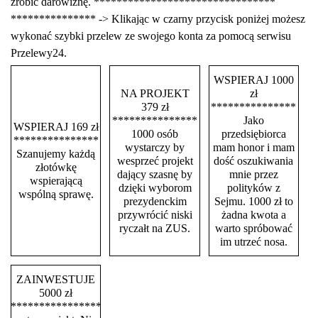
zrobić darowiznę. ********************************
*************** -> Klikając w czarny przycisk poniżej możesz
wykonać szybki przelew ze swojego konta za pomocą serwisu
Przelewy24.
WSPIERAJ 1000
NA PROJEKT
zł
379 zł
***************
***************
Jako
WSPIERAJ 169 zł
1000 osób
przedsiębiorca
***************
wystarczy by
mam honor i mam
Szanujemy każdą
wesprzeć projekt
dość oszukiwania
złotówkę
dający szasnę by
mnie przez
wspierającą
dzięki wyborom
polityków z
wspólną sprawę.
prezydenckim
Sejmu. 1000 zł to
przywrócić niski
żadna kwota a
ryczałt na ZUS.
warto spróbować
im utrzeć nosa.
ZAINWESTUJE
5000 zł
****************