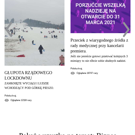
Przeciek z wiarygodnego źródła z
rady medycznej przy kancelarii
premiera.
Jeśli nie jesteście gotowi przetrwać kolejnych 3
miesięcy to nie róbcie sobie złudnych nadziei.
Polska kraj.
GŁUPOTA RZĄDOWEGO
Oglądane
18747
razy
LOCKDOWNU
ZAMKNIĘTE WYCIĄGI I LUDZIE
WCHODZĄCY POD GÓRKĘ PIESZO.
Polska kraj.
Oglądane
12118
razy