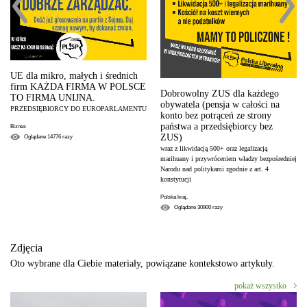
UE dla mikro, małych i średnich
firm KAŻDA FIRMA W POLSCE
Dobrowolny ZUS dla każdego
TO FIRMA UNIJNA.
obywatela (pensja w całości na
PRZEDSIĘBIORCY DO EUROPARLAMENTU
konto bez potrąceń ze strony
państwa a przedsiębiorcy bez
Biznes
ZUS)
Oglądane
14776
razy
wraz z likwidacją 500+ oraz legalizacją
marihuany i przywróceniem władzy bezpośredniej
Narodu nad politykami zgodnie z art. 4
konstytucji
Polska kraj.
Oglądane
30900
razy
Zdjęcia
Oto wybrane dla Ciebie materiały, powiązane kontekstowo artykuły.
pokaż wszystko