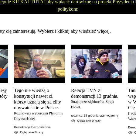
tępnie KILKAJ TUTAJ aby wpłacić darowiznę na projekt Prezydenta P
politykom:
ty cię zainteresują. Wybierz i kliknij aby wiedzieć więcej.
nesy
Tego nie wiedzą o
Relacja TVN z
Tan
który
konstytucji nawet ci,
demonstracji 13 grudnia.
wsp
którzy uznają się za elity
w W
Strajk przedsiębiorców. Strajk
obywatelskie w Polsce.
kobiet.
Cię
his
Rozmowa z wyborcami Platformy
rocznica 13 grudnia stan wojenny
Obywatelskiej.
Walc
Oglądane
0
razy
Demokracja Bezpośrednia
Demon
Oglądane
8
razy