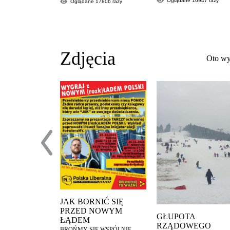
Oglądane
16947
razy
Oglądane
17806
razy
Zdjęcia
Oto wy
JAK BORNIĆ SIĘ
PRZED NOWYM
GŁUPOTA
ŁĄDEM
RZĄDOWEGO
BROŃMY SIĘ WSPÓLNIE,