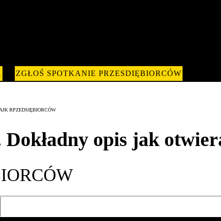
Ą
ZGŁOŚ SPOTKANIE PRZESDIĘBIORCÓW
. STRAJK RPZEDSIĘBIORCÓW
Dokładny opis jak otwiera
BIORCÓW