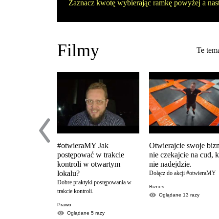
Zaznacz kwotę wybierając ramkę powyżej a nas
Filmy
Te tema
#otwieraMY Jak
Otwierajcie swoje biz
postępować w trakcie
nie czekajcie na cud, 
kontroli w otwartym
nie nadejdzie.
lokalu?
Dołącz do akcji #otwieraMY
Dobre praktyki postępowania w
Biznes
trakcie kontroli.
Oglądane
13
razy
Prawo
Oglądane
5
razy