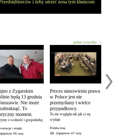
rzedsiębiorców i żeby utrzeć nosa tym kłamcom
pokaż wszystko
ajno z Zygarskim
Proces stanowienia prawa
Analiza postul
ólnie będą 13 grudnia
w Polsce jest nie
prostestu "Zat
arszawie. Nie może
przemyślany i wielce
KoronaKRYZ
 zabraknąć. To
przypadkowy.
w wykonaniu Krzy
toryczny moment.
Woźniaka. Popularne
To nie wygląda tak jak ci się
YouTubera.
wydaje.
zymy o wolność i gospodarkę.
partia strajk przedsi
Polska kraj.
stracje i strajki.
Oglądane
9607
Oglądane
47
razy
Oglądane
56
razy