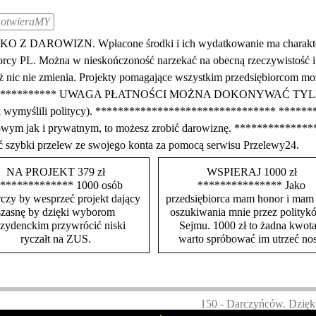
otwieraMY
WIZN. Wpłacone środki i ich wydatkowanie ma charakter publ
rcy PL. Można w nieskończoność narzekać na obecną rzeczywistość i ra
e też nic nie zmienia. Projekty pomagające wszystkim przedsiębiorco
**************** UWAGA PŁATNOŚCI MOŻNA DOKONYWAĆ 
tak wymyślili politycy). ******************************** *******
irmowym jak i prywatnym, to możesz zrobić darowiznę. ***********
ć szybki przelew ze swojego konta za pomocą serwisu Przelewy24.
NA PROJEKT 379 zł
WSPIERAJ 1000 zł
************* 1000 osób
*************** Jako
czy by wesprzeć projekt dający
przedsiębiorca mam honor i mam
szasnę by dzięki wyborom
oszukiwania mnie przez polityk
ezydenckim przywrócić niski
Sejmu. 1000 zł to żadna kwota
ryczałt na ZUS.
warto spróbować im utrzeć nos
150 - Darczyńców. Dzięk