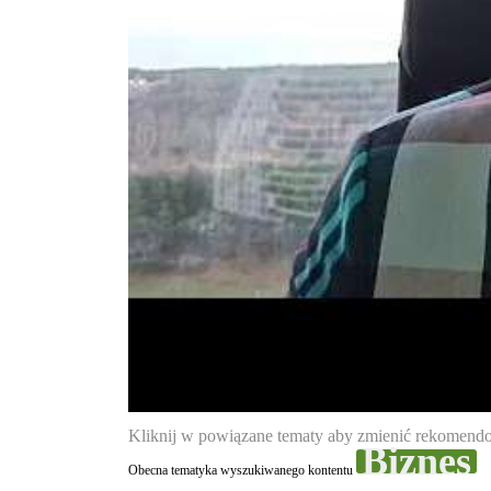
Kliknij w powiązane tematy aby zmienić rekomendow
Biznes
Obecna tematyka wyszukiwanego kontentu