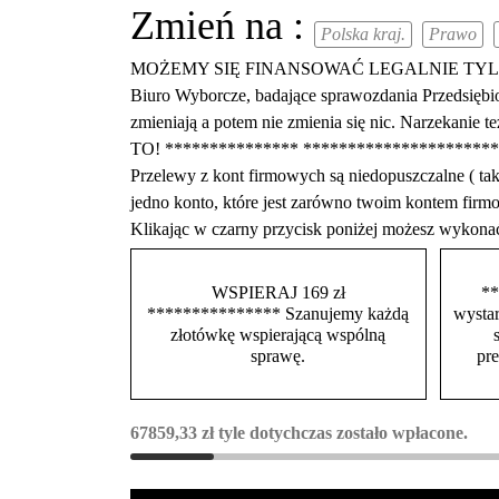
Zmień na :
Polska kraj.
Prawo
MOŻEMY SIĘ FINANSOWAĆ LEGALNIE TYLKO Z DARO
Biuro Wyborcze, badające sprawozdania Przedsiębio
zmieniają a potem nie zmienia się nic. Narzekani
TO! *************** ****************
Przelewy z kont firmowych są niedopuszczalne ( 
jedno konto, które jest zarówno twoim kontem f
Klikając w czarny przycisk poniżej możesz wykona
WSPIERAJ 169 zł
**
*************** Szanujemy każdą
wystar
złotówkę wspierającą wspólną
sprawę.
pr
67859,33
zł
tyle dotychczas zostało wpłacone.