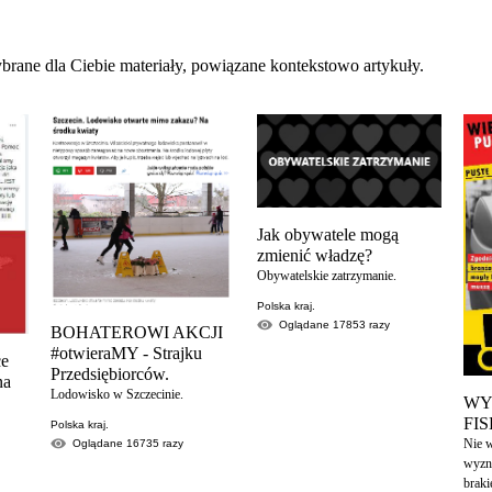
brane dla Ciebie materiały, powiązane kontekstowo artykuły.
Jak obywatele mogą
zmienić władzę?
Obywatelskie zatrzymanie.
Polska kraj.
Oglądane
17853
razy
BOHATEROWI AKCJI
#otwieraMY - Strajku
ce
Przedsiębiorców.
na
Lodowisko w Szczecinie.
WY
FI
Polska kraj.
Nie 
Oglądane
16735
razy
wyzn
brak