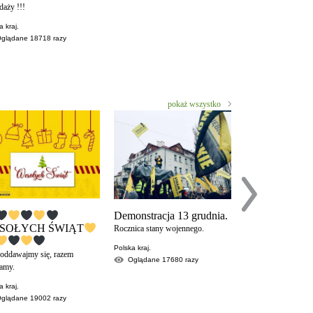
daży !!!
OBYWATELSKĄ
a kraj.
Polska kraj.
Oglądane
18718
razy
Oglądane
1286
pokaż wszystko
Demonstracja 13 grudnia.
SOŁYCH ŚWIĄT
Rocznica stany wojennego.
Polska kraj.
poddawajmy się, razem
Oglądane
17680
razy
amy.
a kraj.
Czy ty wiesz il
Oglądane
19002
razy
zabiera ci pań