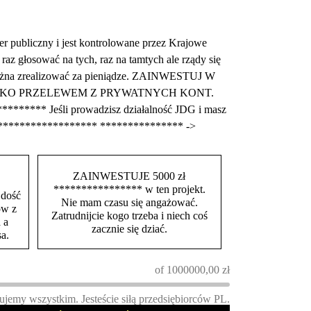
iczny i jest kontrolowane przez Krajowe
z głosować na tych, raz na tamtych ale rządy się
m można zrealizować za pieniądze. ZAINWESTUJ W
TYLKO PRZELEWEM Z PRYWATNYCH KONT.
******** Jeśli prowadzisz działalność JDG i masz
********************* *************** ->
ZAINWESTUJE 5000 zł
**************** w ten projekt.
 dość
Nie mam czasu się angażować.
ów z
Zatrudnijcie kogo trzeba i niech coś
 a
zacznie się dziać.
a.
of
1000000,00
zł
ujemy wszystkim. Jesteście siłą przedsiębiorców PL.