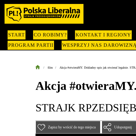
START
CO ROBIMY?
KONTAKT I REGIONY
PROGRAM PARTII
WESPRZYJ NAS DAROWIZN
film
Akcja #otwieraMY. Dokładny opis jak otwierać legalnie
Akcja #otwieraMY. 
STRAJK RPZEDSIĘ
Zapisz by wrócić do tego miejsca
Udopstępnij