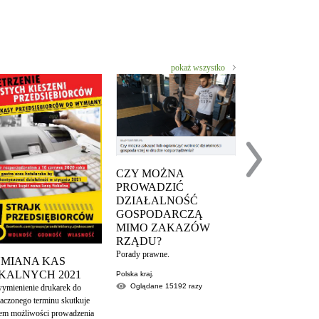
pokaż wszystko
CZY MOŻNA
PROWADZIĆ
DZIAŁALNOŚĆ
GOSPODARCZĄ
MIMO ZAKAZÓW
RZĄDU?
Wpis Kultu od
Porady prawne.
MIANA KAS
dofinansowani
SKALNYCH 2021
Polska kraj.
Ministerstwa Z
Oglądane
15192
razy
wymienienie drukarek do
KULT I KAZIK S
aczonego terminu skutkuje
JAK ZWYKLE Z
iem możliwości prowadzenia
WYWAŻENIEM I