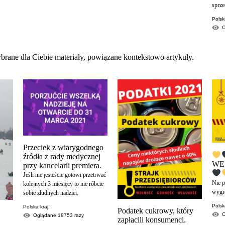
sprze
Polsk
brane dla Ciebie materiały, powiązane kontekstowo artykuły.
Przeciek z wiarygodnego
źródła z rady medycznej
WE
przy kancelarii premiera.
Jeśli nie jesteście gotowi przetrwać
Nie 
kolejnych 3 miesięcy to nie róbcie
wygr
sobie złudnych nadziei.
Polsk
Polska kraj.
Podatek cukrowy, który
Oglądane
18753
razy
zapłacili konsumenci.