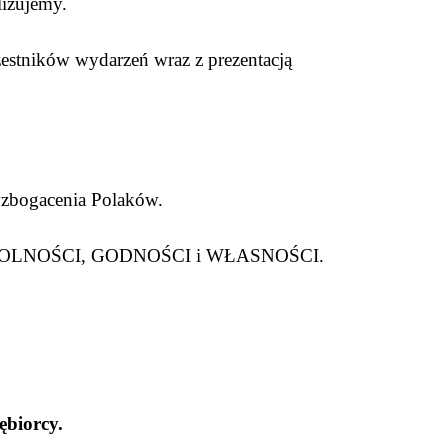
alizujemy.
stników wydarzeń wraz z prezentacją
zbogacenia Polaków.
 dla WOLNOŚCI, GODNOŚCI i WŁASNOŚCI.
ębiorcy.