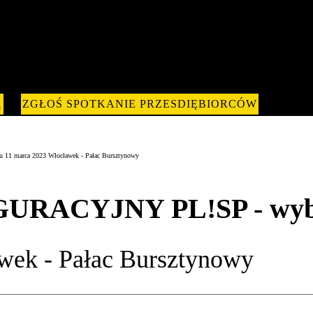
Ą
ZGŁOŚ SPOTKANIE PRZESDIĘBIORCÓW
 marca 2023 Włocławek - Pałac Bursztynowy
RACYJNY PL!SP - wybo
wek - Pałac Bursztynowy