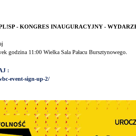
PL!SP - KONGRES INAUGURACYJNY - WYDARZ
aj
k godzina 11:00 Wielka Sala Pałacu Bursztynowego.
AJ :
/wbc-event-sign-up-2/