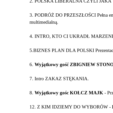
2. POLSKA LIBERALNA CZYLI JAKA
3. PODRÓŻ DO PRZESZŁOŚCI Pełna emocji h
multimedialną.
4. INTRO, KTO CI UKRADŁ MARZEN
5.BIZNES PLAN DLA POLSKI Prezentacja 
6.
Wyjątkowy gość ZBIGNIEW STON
7. Intro ZAKAZ STĘKANIA.
8.
Wyjątkowy gośc KOŁCZ MAJK
- Pr
12. Z KIM IDZIEMY DO WYBORÓW -
B