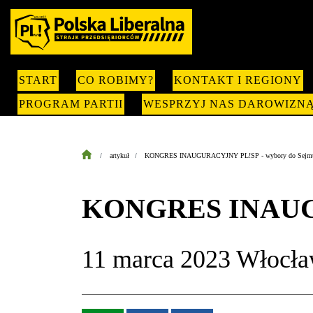
START
CO ROBIMY?
KONTAKT I REGIONY
PROGRAM PARTII
WESPRZYJ NAS DAROWIZN
artykuł
KONGRES INAUGURACYJNY PL!SP - wybory do Sejmu 11
KONGRES INAUGU
11 marca 2023 Włocła