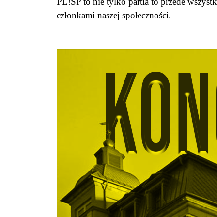
PL!SP to nie tylko partia to przede wszy
członkami naszej społeczności.