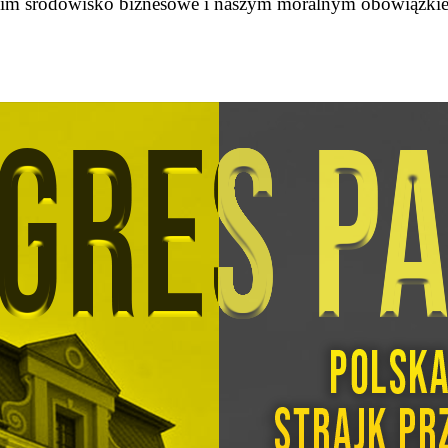
stkim środowisko biznesowe i naszym moralnym obowiązkie