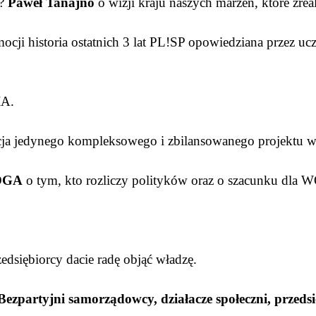
 ?
Paweł Tanajno
o wizji kraju naszych marzeń, które zre
istoria ostatnich 3 lat PL!SP opowiedziana przez ucze
IA.
jedynego kompleksowego i zbilansowanego projektu w
OGA
o tym, kto rozliczy polityków oraz o szacunku
zedsiębiorcy dacie radę objąć władzę.
ezpartyjni samorządowcy, działacze społeczni, przedsi