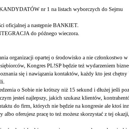
ANDYDATÓW nr 1 na listach wyborczych do Sejmu
ci oficjalnej a następnie BANKIET.
GRACJA do późnego wieczora.
ania organizacji opartej o środowisko a nie członkostwo w 
zedsiębiorców, Kongres PL!SP będzie też wydarzeniem bi
nania się i nawiązania kontaktów, każdy kto jest chętny 
li.
dzenia o Sobie nie krótszy niż 15 sekund i dłużej jeśli p
 czym jesteś najlepszy, jakich szukasz klientów, kontrahe
u do firm, których nie będzie na kongresie ale ktoś in
acy albo oferujesz pracę to też możesz skorzystać z tej oka