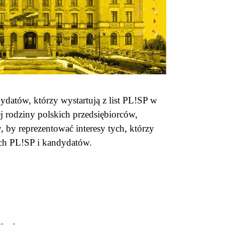
tów, którzy wystartują z list PL!SP w
j rodziny polskich przedsiębiorców,
, by reprezentować interesy tych, którzy
ych PL!SP i kandydatów.