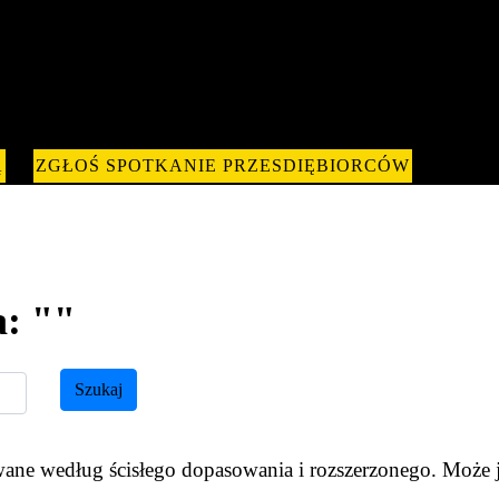
Ą
ZGŁOŚ SPOTKANIE PRZESDIĘBIORCÓW
: ""
Szukaj
ne według ścisłego dopasowania i rozszerzonego. Może je 