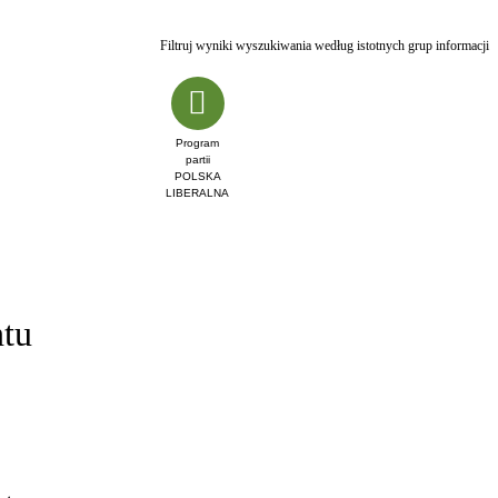
Filtruj wyniki wyszukiwania według istotnych grup informacji
Program
partii
POLSKA
LIBERALNA
ntu