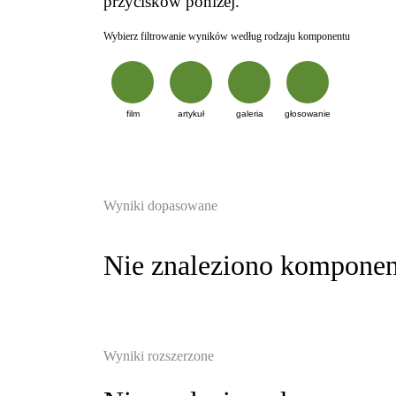
przycisków poniżej.
Wybierz filtrowanie wyników według rodzaju komponentu
film
artykuł
galeria
głosowanie
Wyniki dopasowane
Nie znaleziono kompone
Wyniki rozszerzone