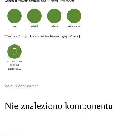
Wybierz filtrowanie wyników według rodzaju komponentu
film
artykuł
galeria
głosowanie
Filtruj wyniki wyszukiwania według istotnych grup informacji
Program partii
POLSKA
LIBERALNA
Wyniki dopasowane
Nie znaleziono komponentu