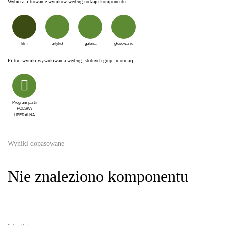
Wybierz filtrowanie wyników według rodzaju komponentu
film
artykuł
galeria
głosowanie
Filtruj wyniki wyszukiwania według istotnych grup informacji
Program partii
POLSKA
LIBERALNA
Wyniki dopasowane
Nie znaleziono komponentu