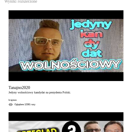
Wyniki rozszerzone
Tanajno2020
Jedyny wolnościowy kandydat na prezydenta Polski.
krajowe
Oglądane
12381
razy