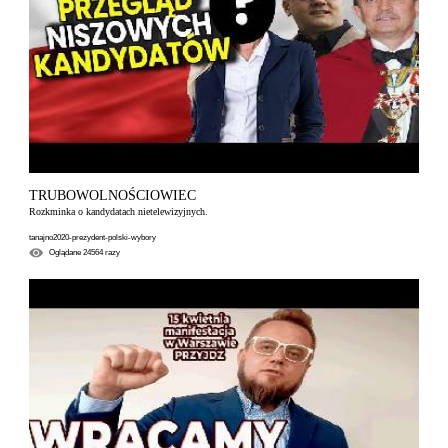
TRUBOWOLNOŚCIOWIEC
Rozkminka o kandydatach nietelewizyjnych.
tanajno2020-prezydent-polski-wybory
Oglądane
24564
razy