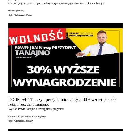
Co politycy wszystkich partii robią w sprawie trwającej pandemii i kwarantanny?
tanajno-poglady
Oglądane
147
razy
DOBRO+BYT - czyli pensja brutto na rękę. 30% wzrost płac do
ręki. Prezydent Tanajno.
Wykład Pawła Tanajno o szczegółach programu.
tanajno2020-prezydent-polski-wybory
Oglądane
234
razy