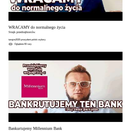
WRACAMY do normalnego życia
Strajk przedsiębiorców.
tanajno2020-prezydent-polski-wybory
Oglądane
60
razy
Bankurtujemy Millennium Bank