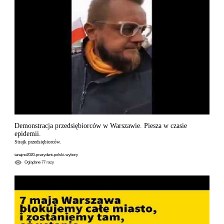
Demonstracja przedsiębiorców w Warszawie. Piesza w czasie
epidemii.
Strajk przedsiębiorców.
tanajno2020-prezydent-polski-wybory
Oglądane
77
razy