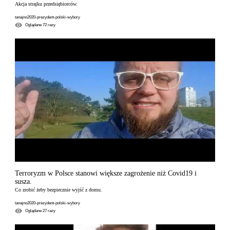
Akcja strajku przedsiębiorców.
tanajno2020-prezydent-polski-wybory
Oglądane
72
razy
Terroryzm w Polsce stanowi większe zagrożenie niż Covid19 i
susza.
Co zrobić żeby bezpiecznie wyjść z domu.
tanajno2020-prezydent-polski-wybory
Oglądane
27
razy