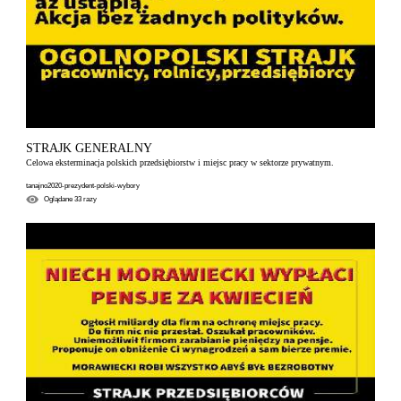
STRAJK GENERALNY
Celowa eksterminacja polskich przedsiębiorstw i miejsc pracy w sektorze prywatnym.
tanajno2020-prezydent-polski-wybory
Oglądane
33
razy