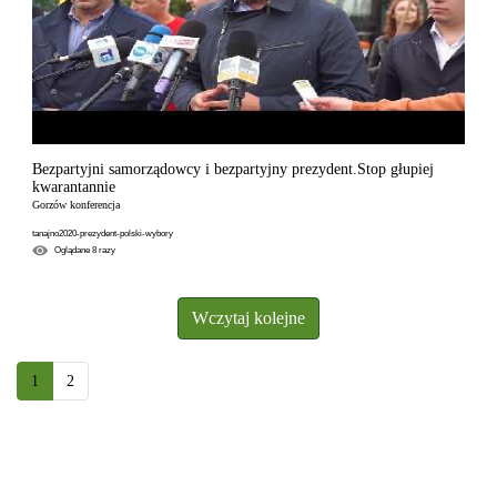
Bezpartyjni samorządowcy i bezpartyjny prezydent.Stop głupiej
kwarantannie
Gorzów konferencja
tanajno2020-prezydent-polski-wybory
Oglądane
8
razy
Wczytaj kolejne
1
2