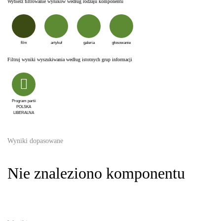
Wybierz filtrowanie wyników według rodzaju komponentu
film
artykuł
galeria
głosowanie
Filtruj wyniki wyszukiwania według istotnych grup informacji
Program partii
POLSKA
LIBERALNA
Wyniki dopasowane
Nie znaleziono komponentu