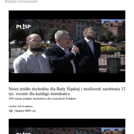
Wyniki rozszerzone
Nowe źródło dochodów dla Rudy Śląskiej i możliwość zarobienia 15
tys. rocznie dla każdego mieszkańca.
20% niższe podatki dochodowe dla wszystkich Polaków.
Lokalne. Samorządowe.
Oglądane
49965
razy