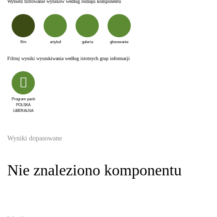
Wybierz filtrowanie wyników według rodzaju komponentu
film
artykuł
galeria
głosowanie
Filtruj wyniki wyszukiwania według istotnych grup informacji
Program partii
POLSKA
LIBERALNA
Wyniki dopasowane
Nie znaleziono komponentu