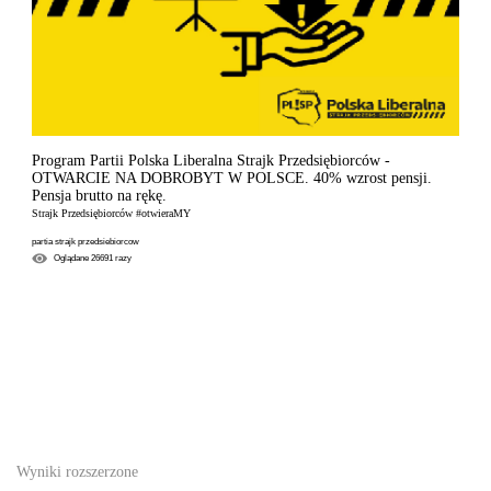
Program Partii Polska Liberalna Strajk Przedsiębiorców -
OTWARCIE NA DOBROBYT W POLSCE. 40% wzrost pensji.
Pensja brutto na rękę.
Strajk Przedsiębiorców #otwieraMY
partia strajk przedsiebiorcow
Oglądane
26691
razy
Wyniki rozszerzone