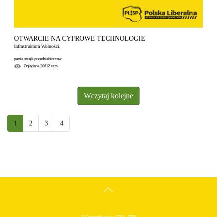
OTWARCIE NA CYFROWE TECHNOLOGIE
Infrastruktura Wolności.
partia strajk przedsiebiorcow
Oglądane
20612
razy
Wczytaj kolejne
1
2
3
4
GÓRA
© Copyright
iam4u.pl
2016 - 2026