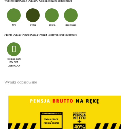
Wybierz filtrowanie wyników według rodzaju komponentu
film
artykuł
galeria
głosowanie
Filtruj wyniki wyszukiwania według istotnych grup informacji
Program partii
POLSKA
LIBERALNA
Wyniki dopasowane