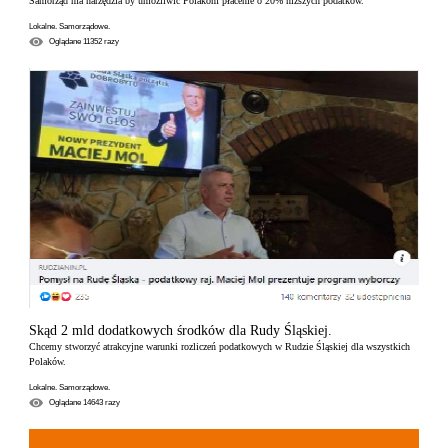
Samorząd ma narzędzia by umożliwić Polakom płacenie o 20% niższych podatków.
Lokalne. Samorządowe.
Oglądane
11352
razy
Skąd 2 mld dodatkowych środków dla Rudy Śląskiej.
Chcemy stworzyć atrakcyjne warunki rozliczeń podatkowych w Rudzie Śląskiej dla wszystkich
Polaków.
Lokalne. Samorządowe.
Oglądane
14643
razy