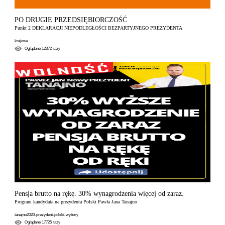
PO DRUGIE PRZEDSIĘBIORCZOŚĆ
Punkt 2 DEKLARACJI NIEPODLEGŁOŚCI BEZPARTYJNEGO PREZYDENTA
krajowe
Oglądane
12372
razy
Pensja brutto na rękę. 30% wynagrodzenia więcej od zaraz.
Program kandydata na prezydenta Polski Pawła Jana Tanajno
tanajno2020-prezydent-polski-wybory
Oglądane
17725
razy