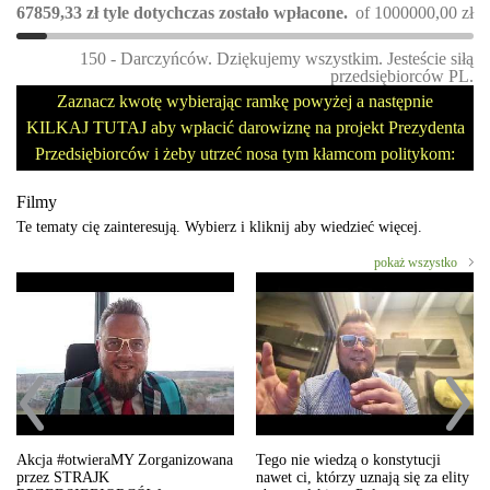
67859,33
zł
tyle dotychczas zostało wpłacone.
of
1000000,00
zł
150 - Darczyńców. Dziękujemy wszystkim. Jesteście siłą
przedsiębiorców PL.
Zaznacz kwotę wybierając ramkę powyżej a następnie
KILKAJ TUTAJ aby wpłacić darowiznę na projekt Prezydenta
Przedsiębiorców i żeby utrzeć nosa tym kłamcom politykom:
Filmy
Te tematy cię zainteresują. Wybierz i kliknij aby wiedzieć więcej.
pokaż wszystko
Akcja #otwieraMY Zorganizowana
Tego nie wiedzą o konstytucji
przez STRAJK
nawet ci, którzy uznają się za elity