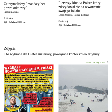
Pierwszy klub w Polsce który
Zatrzymaliśmy "mandaty bez
zdecydował sie na otworzenie
prawa odmowy"
swojego lokalu
Presja ma sens.
Laser Zamość. Poznaj historię
Polska kraj.
Polska kraj.
Oglądane
17806
razy
Oglądane
16947
razy
Zdjęcia
Oto wybrane dla Ciebie materiały, powiązane kontekstowo artykuły.
pokaż wszystko