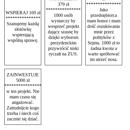
379 zł
***************
***************
Jako
WSPIERAJ 169 zł
1000 osób
przedsiębiorca
***************
wystarczy by
mam honor i mam
Szanujemy każdą
wesprzeć projekt
dość oszukiwania
złotówkę
dający szasnę by
mnie przez
wspierającą
dzięki wyborom
polityków z
wspólną sprawę.
prezydenckim
Sejmu. 1000 zł to
przywrócić niski
żadna kwota a
ryczałt na ZUS.
warto spróbować
im utrzeć nosa.
ZAINWESTUJE
5000 zł
****************
w ten projekt. Nie
mam czasu się
angażować.
Zatrudnijcie kogo
trzeba i niech coś
zacznie się dziać.