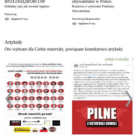
RPZEDSIĘBIORCÓW
obywatelskie w Polsce.
Dokładny opis jak otwierać legalnie.
Rozmowa z wyborcami Platformy
Obywatelskiej.
Polska kraj.
Oglądane
6
razy
Demokracja Bezpośrednia
Oglądane
8
razy
Artykuły
Oto wybrane dla Ciebie materiały, powiązane kontekstowo artykuły.
pokaż wszystko