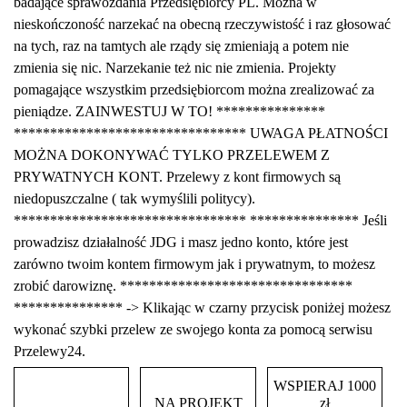
badające sprawozdania Przedsiębiorcy PL. Można w
nieskończoność narzekać na obecną rzeczywistość i raz głosować
na tych, raz na tamtych ale rządy się zmieniają a potem nie
zmienia się nic. Narzekanie też nic nie zmienia. Projekty
pomagające wszystkim przedsiębiorcom można zrealizować za
pieniądze. ZAINWESTUJ W TO! ***************
******************************** UWAGA PŁATNOŚCI
MOŻNA DOKONYWAĆ TYLKO PRZELEWEM Z
PRYWATNYCH KONT. Przelewy z kont firmowych są
niedopuszczalne ( tak wymyślili politycy).
******************************** *************** Jeśli
prowadzisz działalność JDG i masz jedno konto, które jest
zarówno twoim kontem firmowym jak i prywatnym, to możesz
zrobić darowiznę. ********************************
*************** -> Klikając w czarny przycisk poniżej możesz
wykonać szybki przelew ze swojego konta za pomocą serwisu
Przelewy24.
WSPIERAJ 1000
NA PROJEKT
zł