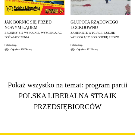
JAK BORNIĆ SIĘ PRZED
GŁUPOTA RZĄDOWEGO
NOWYM ŁĄDEM
LOCKDOWNU
BROŃMY SIĘ WSPÓLNIE, WYMIENIAJĄC
ZAMKNIĘTE WYCIĄGI I LUDZIE
DOŚWIADCZENIA
WCHODZĄCY POD GÓRKĘ PIESZO.
Polska kraj.
Polska kraj.
Oglądane
12879
razy
Oglądane
12125
razy
Pokaż wszystko na temat: program partii
POLSKA LIBERALNA STRAJK
PRZEDSIĘBIORCÓW